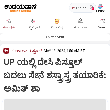
UV
English
E-Paper
ಮುಖಪುಟ
ಸುದ್ದಿ ವಿಭಾಗ
ದಿನ ಭವಿಷ್ಯ
ಹೊಂಗಿರಣ
Search
ADVERTISEMENT
ಲೋಕಸಮರ ಸ್ಪೆಷಲ್‌
MAY 19, 2024, 1:50 AM IST
UP ಯಲ್ಲಿ ದೇಸಿ ಪಿಸ್ತೂಲ್‌
ಬದಲು ಸೇನೆ ಶಸ್ತ್ರಾಸ್ತ್ರ ತಯಾರಿಕೆ:
ಅಮಿತ್‌ ಶಾ