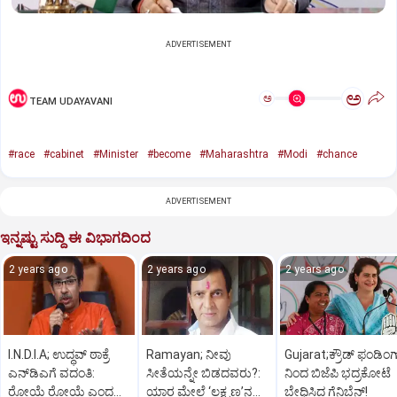
ADVERTISEMENT
ಅ
ಅ
TEAM UDAYAVANI
#race
#cabinet
#Minister
#become
#Maharashtra
#Modi
#chance
ADVERTISEMENT
ಇನ್ನಷ್ಟು ಸುದ್ದಿ ಈ ವಿಭಾಗದಿಂದ
2 years ago
2 years ago
2 years ago
I.N.D.I.A; ಉದ್ಧವ್‌ ಠಾಕ್ರೆ
Ramayan; ನೀವು
Gujarat;ಕ್ರೌಡ್‌ ಫಂಡಿಂಗ
ಎನ್‌ಡಿಎಗೆ ವದಂತಿ:
ಸೀತೆಯನ್ನೇ ಬಿಡದವರು?:
ನಿಂದ ಬಿಜೆಪಿ ಭದ್ರಕೋಟೆ
ರೋಯೆ ರೋಯೆ ಎಂದ
ಯಾರ ಮೇಲೆ ‘ಲಕ್ಷ್ಮಣ’ನ
ಬೇಧಿಸಿದ ಗೆನಿಬೆನ್‌!