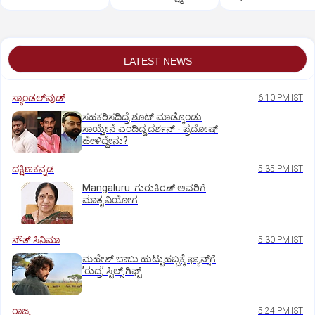
ಶಿವಸೇನೆ(ಯುಬಿಟಿ)
ಸಿಟ್ಟು?
LATEST NEWS
ಸ್ಯಾಂಡಲ್‌ವುಡ್‌
6:10 PM IST
ಸಹಕರಿಸದಿದ್ರೆ ಶೂಟ್‌ ಮಾಡ್ಕೊಂಡು
ಸಾಯ್ತೇನೆ ಎಂದಿದ್ದ ದರ್ಶನ್‌ - ಪ್ರದೋಷ್‌
ಹೇಳಿದ್ದೇನು?
ದಕ್ಷಿಣಕನ್ನಡ
5:35 PM IST
Mangaluru: ಗುರುಕಿರಣ್ ಅವರಿಗೆ
ಮಾತೃ ವಿಯೋಗ
ಸೌತ್‌ ಸಿನಿಮಾ
5:30 PM IST
ಮಹೇಶ್‌ ಬಾಬು ಹುಟ್ಟುಹಬ್ಬಕ್ಕೆ ಫ್ಯಾನ್ಸ್‌ಗೆ
ʼರುದ್ರʼ ಸ್ಟಿಲ್ಸ್‌ ಗಿಫ್ಟ್
ರಾಜ್ಯ
5:24 PM IST