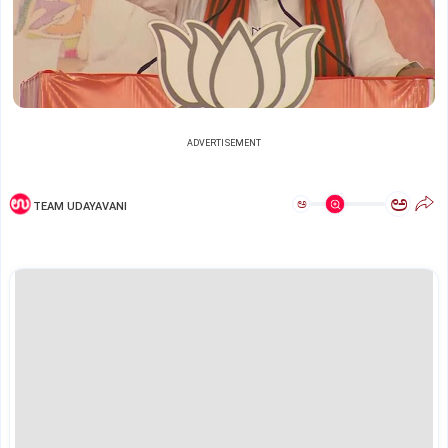
ADVERTISEMENT
ಅ
ಅ
TEAM UDAYAVANI