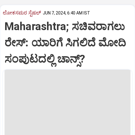
ಲೋಕಸಮರ ಸ್ಪೆಷಲ್‌
JUN 7, 2024, 6:40 AM IST
Maharashtra; ಸಚಿವರಾಗಲು
ರೇಸ್‌: ಯಾರಿಗೆ ಸಿಗಲಿದೆ ಮೋದಿ
ಸಂಪುಟದಲ್ಲಿ ಚಾನ್ಸ್‌?