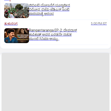
ಜಿಬಿಐಟಿ ಯೋಜನೆಗೆ ಭೂಸ್ವಾಧೀನ
ವಿರೋಧ: ಬಿಜೆಪಿ-ಜೆಡಿಎಸ್‌ ಜಂಟಿ
ಪಾದಯಾತ್ರೆ ಆರಂಭ
ತುಳುರಂಗ
5:00 PM IST
Rangantaranga EP-2: ದೇವದಾಸ್
ಕಾಪಿಕಾಡ್‌ ಅವರ ಎರಡನೇ ನಾಟಕ
ಮುಂದೆ ಸಿನಿಮಾ ಆಯ್ತು..