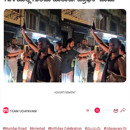
ADVERTISEMENT
ಅ
ಅ
TEAM UDAYAVANI
#Mumbai Road
#Arrested
#Birthday Celebration
#ಮುಂಬಯಿ
#Udayavani Di