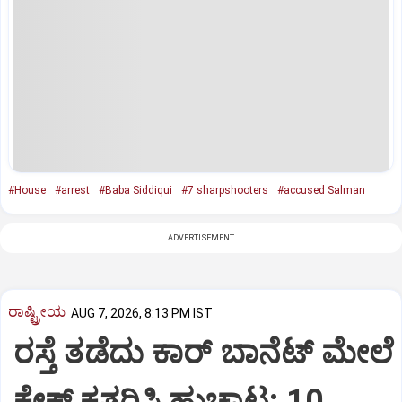
#House
#arrest
#Baba Siddiqui
#7 sharpshooters
#accused Salman
ADVERTISEMENT
ರಾಷ್ಟ್ರೀಯ
AUG 7, 2026, 8:13 PM IST
ರಸ್ತೆ ತಡೆದು ಕಾರ್ ಬಾನೆಟ್ ಮೇಲೆ
ಕೇಕ್ ಕತ್ತರಿಸಿ ಹುಚ್ಚಾಟ: 10