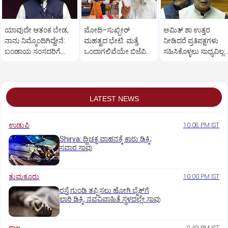
ಯಾವುದೇ ಆತಂಕ ಬೇಡ,
ಮೋದಿ–ಸುಖ್ಬೀರ್
ಅಮಿತ್ ಶಾ ಉತ್ತರ
ನಾನು ನಿಮ್ಮೊಂದಿಗಿದ್ದೇನೆ:
ಮಹತ್ವದ ಭೇಟಿ: ಮತ್ತೆ
ನೀಡಿದರೆ ಪ್ರತಿಪಕ್ಷಗಳು
ಬಂಡಾಯ ಸಂಸದರಿಗೆ
ಒಂದಾಗಲಿವೆಯೇ ಬಿಜೆಪಿ–
ಸಹಿಸಿಕೊಳ್ಳಲು ಸಾಧ್ಯವಿಲ್ಲ:
ಪ್ರಧಾನಿ ಮೋದಿ ಅಭಯ
ಶಿರೋಮಣಿ ಅಕಾಲಿ ದಳ?
ರಿಜಿಜು
LATEST NEWS
ಉಡುಪಿ
10:08 PM IST
Shirva: ದ್ವಿಚಕ್ರ ವಾಹನಕ್ಕೆ ಕಾರು ಢಿಕ್ಕಿ;
ಸವಾರ ಸಾವು
ತುಮಕೂರು
10:00 PM IST
ರಸ್ತೆ ಗುಂಡಿ ತಪ್ಪಿಸಲು ಹೋಗಿ ಬೈಕ್‌ಗೆ
ಲಾರಿ ಡಿಕ್ಕಿ, ನವವಿವಾಹಿತೆ ಸ್ಥಳದಲ್ಲೇ ಸಾವು