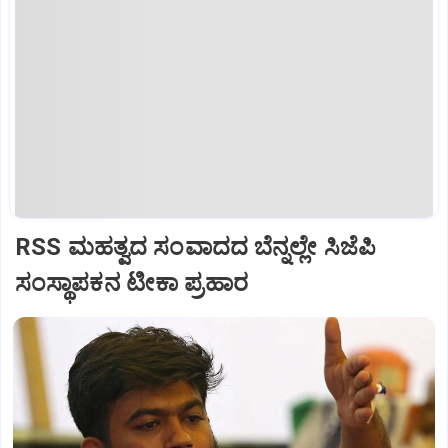
RSS ಮಹತ್ವದ ಸಂವಾದದ ಬೆನ್ನಲ್ಲೇ ಸಿಜೆಪಿ
ಸಂಸ್ಥಾಪಕನ ಟೀಕಾ ಪ್ರಹಾರ