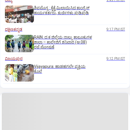
ರಾಜ್ಯ
9:49 PM IST
ಶಿವಮೊಗ್ಗ : ಕೈಕೈ ಮಿಲಾಯಿಸಿದ ಕಾಂಗ್ರೆಸ್
ಕಾರ್ಯಕರ್ತರು, ಕುರ್ಚಿಗಳು ಪುಡಿಪುಡಿ
ದಕ್ಷಿಣಕನ್ನಡ
9:17 PM IST
RAIN: ದ.ಕ ಜಿಲ್ಲೆಯ ನಾಲ್ಕು ತಾಲೂಕುಗಳ
ಶಾಲಾ – ಕಾಲೇಜಿಗೆ ಶನಿವಾರ (ಆ.08)
ರಜೆ ಘೋಷಣೆ
ವಿಜಯಪುರ
9:12 PM IST
Vijayapura: ಹಾಡಹಗಲೇ ವ್ಯಕ್ತಿಯ
ಕೊಲೆ