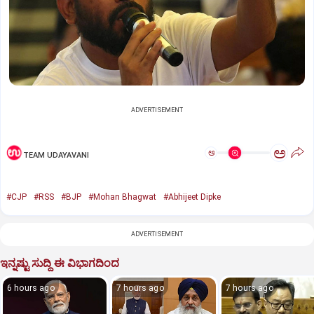
ADVERTISEMENT
ಅ
ಅ
TEAM UDAYAVANI
#CJP
#RSS
#BJP
#Mohan Bhagwat
#Abhijeet Dipke
ADVERTISEMENT
ಇನ್ನಷ್ಟು ಸುದ್ದಿ ಈ ವಿಭಾಗದಿಂದ
6 hours ago
7 hours ago
7 hours ago