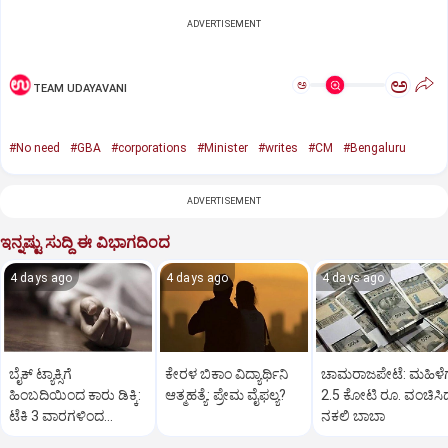
ADVERTISEMENT
ಅ
ಅ
TEAM UDAYAVANI
#No need
#GBA
#corporations
#Minister
#writes
#CM
#Bengaluru
ADVERTISEMENT
ಇನ್ನಷ್ಟು ಸುದ್ದಿ ಈ ವಿಭಾಗದಿಂದ
4 days ago
4 days ago
4 days ago
ಬೈಕ್‌ ಟ್ಯಾಕ್ಸಿಗೆ
ಕೇರಳ ಬಿಕಾಂ ವಿದ್ಯಾರ್ಥಿನಿ
ಚಾಮರಾಜಪೇಟೆ: ಮಹಿಳೆಗ
ಹಿಂಬದಿಯಿಂದ ಕಾರು ಡಿಕ್ಕಿ:
ಆತ್ಮಹತ್ಯೆ: ಪ್ರೇಮ ವೈಫಲ್ಯ?
2.5 ಕೋಟಿ ರೂ. ವಂಚಿಸಿ
ಟೆಕಿ 3 ವಾರಗಳಿಂದ
ನಕಲಿ ಬಾಬಾ
ಕೋಮಾದಲ್ಲಿ