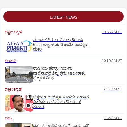
LATEST NEWS
ದಕ್ಷಿಣಕನ್ನಡ
10:33 AM IST
ಮೂಡುಬಿದಿರೆ: ಆ. 7 ಮತ್ತು 8ರಂದು
62ನೇ ಆಳ್ವಾಸ್‌ ಪ್ರಗತಿ ಉಚಿತ ಉದ್ಯೋಗ
ಮೇಳ
ಉಡುಪಿ
10:10 AM IST
ರಾಷ್ಟ್ರೀಯ ಹೆದ್ದಾರಿ: ನಿಯಮ
ಪಾಲಿಸದಿದ್ದರೆ ಶಿಸ್ತು ಕ್ರಮ; ಜಾಹೀರಾತು,
ಫ್ಲೆಕ್ಸ್‌ಗಳ ತೆರವು
ದಕ್ಷಿಣಕನ್ನಡ
9:58 AM IST
ಬೆಳ್ತಂಗಡಿ, ಬಂಟ್ವಾಳ: ಕೂಡಲೇ ಪರಿಹಾರ
ವಿತರಿಸಲು ಸಚಿವ ಯು.ಟಿ.ಖಾದರ್‌
ಸೂಚನೆ
ರಾಜ್ಯ
9:36 AM IST
ದರ್ಶನ್‌ಗೆ ಹೆಚ್ಚಿದ ಸಂಕಷ್ಟ?: 'ಮಾಫಿ ಸಾಕ್ಷಿ'