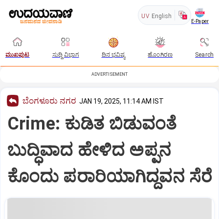
UV
English
E-Paper
ಮುಖಪುಟ
ಸುದ್ದಿ ವಿಭಾಗ
ದಿನ ಭವಿಷ್ಯ
ಹೊಂಗಿರಣ
Search
ADVERTISEMENT
ಬೆಂಗಳೂರು ನಗರ
JAN 19, 2025, 11:14 AM IST
Crime: ಕುಡಿತ ಬಿಡುವಂತೆ
ಬುದ್ಧಿವಾದ ಹೇಳಿದ ಅಪ್ಪನ
ಕೊಂದು ಪರಾರಿಯಾಗಿದ್ದವನ ಸೆರೆ