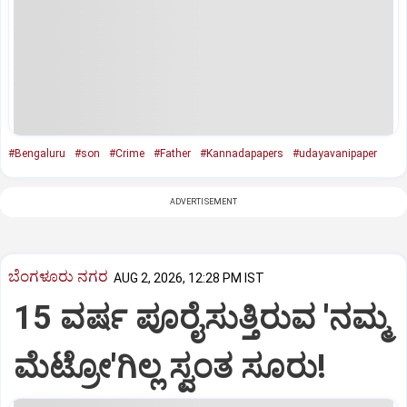
#Bengaluru
#son
#Crime
#Father
#Kannadapapers
#udayavanipaper
ADVERTISEMENT
ಬೆಂಗಳೂರು ನಗರ
AUG 2, 2026, 12:28 PM IST
15 ವರ್ಷ ಪೂರೈಸುತ್ತಿರುವ 'ನಮ್ಮ
ಮೆಟ್ರೋ'ಗಿಲ್ಲ ಸ್ವಂತ ಸೂರು!