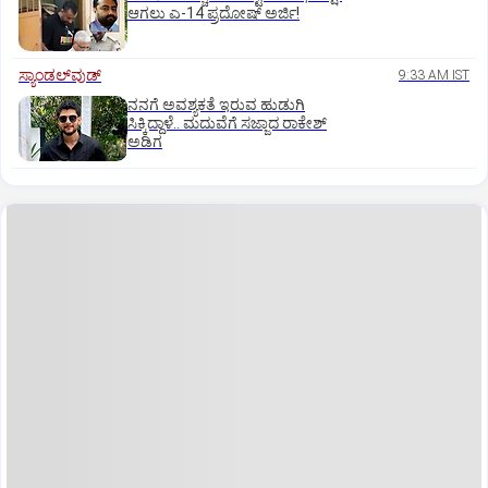
ಆಗಲು ಎ-14 ಪ್ರದೋಷ್ ಅರ್ಜಿ!
ಸ್ಯಾಂಡಲ್‌ವುಡ್‌
9:33 AM IST
ನನಗೆ ಅವಶ್ಯಕತೆ ಇರುವ ಹುಡುಗಿ
ಸಿಕ್ಕಿದ್ದಾಳೆ.. ಮದುವೆಗೆ ಸಜ್ಜಾದ ರಾಕೇಶ್
ಅಡಿಗ