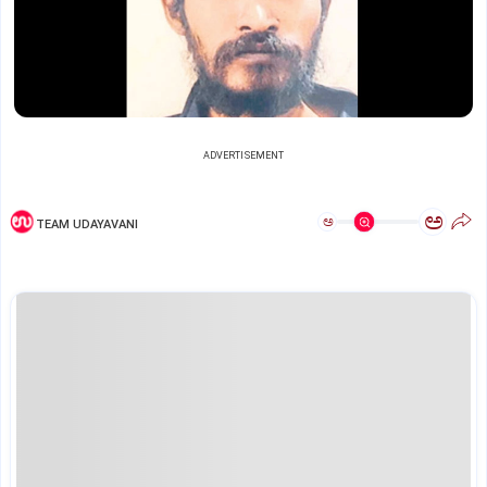
ADVERTISEMENT
ಅ
ಅ
TEAM UDAYAVANI