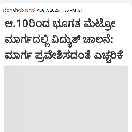
ಬೆಂಗಳೂರು ನಗರ
AUG 7, 2026, 1:35 PM IST
ಆ.10ರಿಂದ ಭೂಗತ ಮೆಟ್ರೋ
ಮಾರ್ಗದಲ್ಲಿ ವಿದ್ಯುತ್‌ ಚಾಲನೆ:
ಮಾರ್ಗ ಪ್ರವೇಶಿಸದಂತೆ ಎಚ್ಚರಿಕೆ