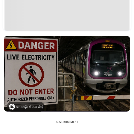
ಸಾಂದರ್ಭಿಕ ಎಐ ಚಿತ್ರ
ADVERTISEMENT