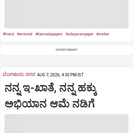
#friend
#arrested
#Kannadapapers
#udayavanipaper
#worker
ADVERTISEMENT
ಬೆಂಗಳೂರು ನಗರ
AUG 7, 2026, 4:30 PM IST
ನನ್ನ ಇ-ಖಾತೆ, ನನ್ನ ಹಕ್ಕು
ಅಭಿಯಾನ ಆಮೆ ನಡಿಗೆ