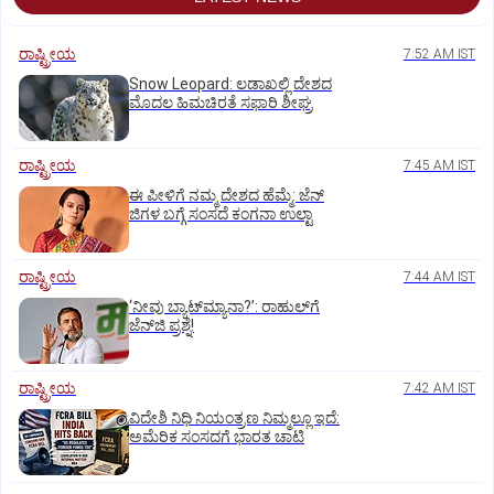
ರಾಷ್ಟ್ರೀಯ
7:52 AM IST
Snow Leopard: ಲಡಾಖಲ್ಲಿ ದೇಶದ
ಮೊದಲ ಹಿಮಚಿರತೆ ಸಫಾರಿ ಶೀಘ್ರ
ರಾಷ್ಟ್ರೀಯ
7:45 AM IST
ಈ ಪೀಳಿಗೆ ನಮ್ಮ ದೇಶದ ಹೆಮ್ಮೆ: ಜೆನ್‌
ಜಿಗಳ ಬಗ್ಗೆ ಸಂಸದೆ ಕಂಗನಾ ಉಲ್ಟಾ
ರಾಷ್ಟ್ರೀಯ
7:44 AM IST
‘ನೀವು ಬ್ಯಾಟ್‌ಮ್ಯಾನಾ?’: ರಾಹುಲ್‌ಗೆ
ಜೆನ್‌ಜಿ ಪ್ರಶ್ನೆ!
ರಾಷ್ಟ್ರೀಯ
7:42 AM IST
ವಿದೇಶಿ ನಿಧಿ ನಿಯಂತ್ರಣ ನಿಮ್ಮಲ್ಲೂ ಇದೆ:
ಅಮೆರಿಕ ಸಂಸದಗೆ ಭಾರತ ಚಾಟಿ