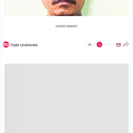
ADVERTISEMENT
ಅ
ಅ
TEAM UDAYAVANI