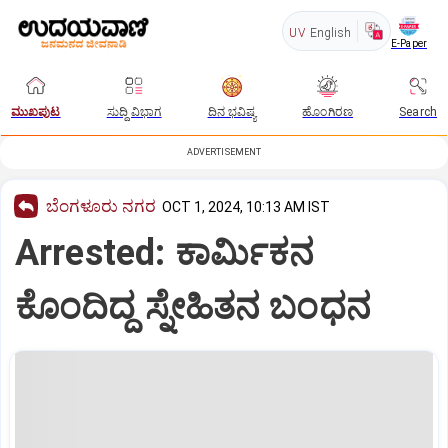
UV
English
E-Paper
ಮುಖಪುಟ
ಸುದ್ದಿ ವಿಭಾಗ
ದಿನ ಭವಿಷ್ಯ
ಹೊಂಗಿರಣ
Search
ADVERTISEMENT
ಬೆಂಗಳೂರು ನಗರ
OCT 1, 2024, 10:13 AM IST
Arrested: ಕಾರ್ಮಿಕನ
ಕೊಂದಿದ್ದ ಸ್ನೇಹಿತನ ಬಂಧನ