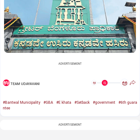
ADVERTISEMENT
ಅ
ಅ
TEAM UDAYAVANI
#Bantwal Municipality
#GBA
#E khata
#Setback
#government
#6th guara
ntee
ADVERTISEMENT