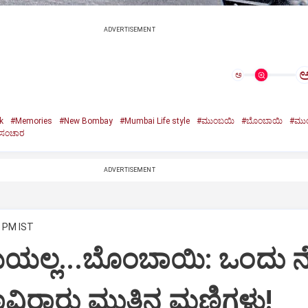
ADVERTISEMENT
ಅ
k
#Memories
#New Bombay
#Mumbai Life style
#ಮುಂಬಯಿ
#ಬೊಂಬಾಯಿ
#ಮುಂ
ುಸಂಚಾರ
ADVERTISEMENT
2 PM IST
ಲ್ಲ...ಬೊಂಬಾಯಿ: ಒಂದು ನ
ಸಾವಿರಾರು ಮುತ್ತಿನ ಮಣಿಗಳು!