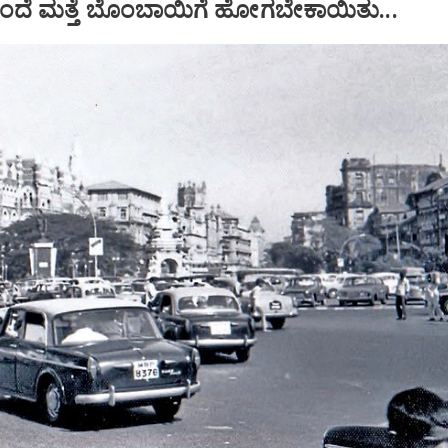
ಂದೆ ಮತ್ತೆ ಬೊಂಬಾಯಿಗೆ ಹೋಗಬೇಕಾಯಿತು...