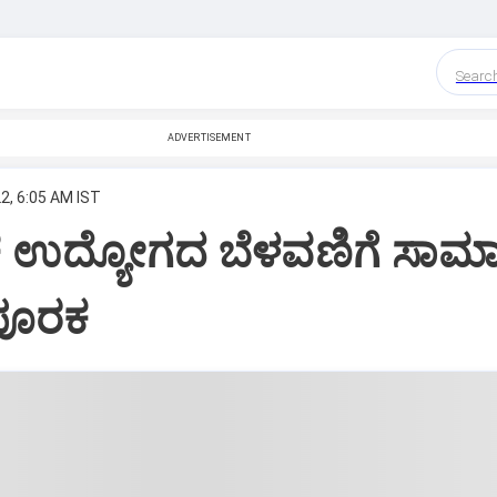
Searc
ADVERTISEMENT
2, 6:05 AM IST
 ಉದ್ಯೋಗದ ಬೆಳವಣಿಗೆ ಸಾಮಾ
 ಪೂರಕ