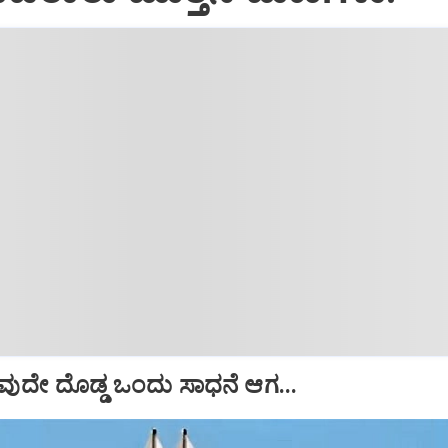
ದೇ ದೊಡ್ಡ ಒಂದು ಸಾಧನೆ ಆಗ...