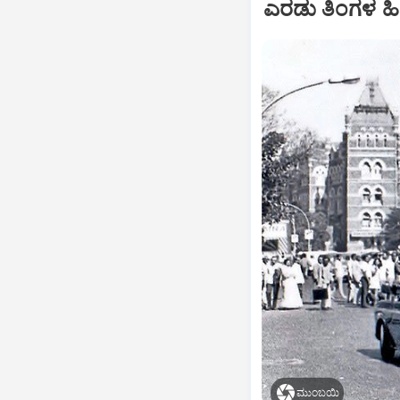
ಎರಡು ತಿಂಗಳ ಹಿ
ಮುಂಬಯಿ