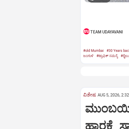
TEAM UDAYAVANI
#old Mumbai
#30 Years bac
ಜಂಗುಳಿ
#ಟ್ರಾಫಿಕ್‌ ಸಮಸ್ಯೆ
#ರೈಲ
ವಿಶೇಷ
AUG 5, 2026, 2:3
ಮುಂಬಯಿಯ
ಹಾರಕ್ಕೆ 