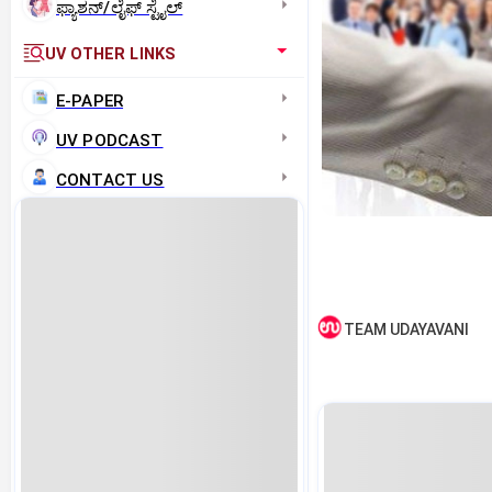
ಫ್ಯಾಶನ್/ಲೈಫ್‌ ಸ್ಟೈಲ್
UV OTHER LINKS
E-PAPER
UV PODCAST
CONTACT US
TEAM UDAYAVANI