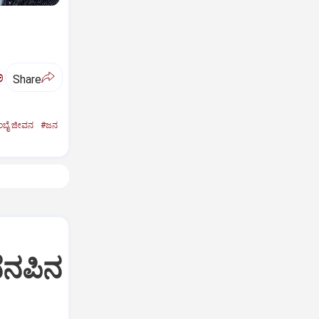
ಅ
Share
ಬೈ ಜೀವನ
#ಜನ
ೆನಪಿನ