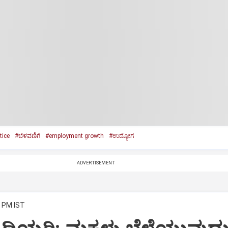
tice
#ಬೆಳವಣಿಗೆ
#employment growth
#ಉದ್ಯೋಗ
ADVERTISEMENT
3 PM IST