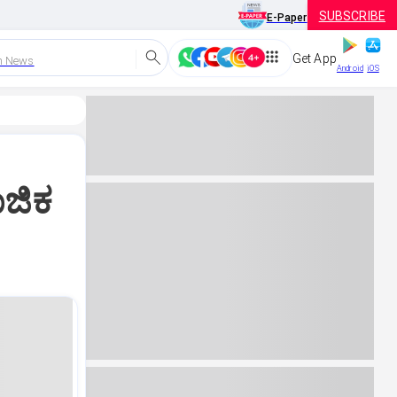
SUBSCRIBE
E-Paper
Get App
h News
Android
iOS
ಜಿಕ