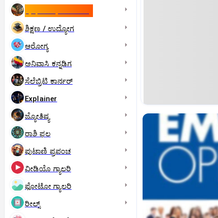
ಇಸ್ರೇಲ್- ಇರಾನ್‌ ಯುದ್ಧ
ಶಿಕ್ಷಣ / ಉದ್ಯೋಗ
ಆರೋಗ್ಯ
ಅನಿವಾಸಿ ಕನ್ನಡಿಗ
ಸೆಲೆಬ್ರಿಟಿ ಕಾರ್ನರ್‌
Explainer
ಜ್ಯೋತಿಷ್ಯ
ರಾಶಿ ಫಲ
ಪುಟಾಣಿ ಪ್ರಪಂಚ
ವೀಡಿಯೊ ಗ್ಯಾಲರಿ
ಫೋಟೋ ಗ್ಯಾಲರಿ
ರೀಲ್ಸ್