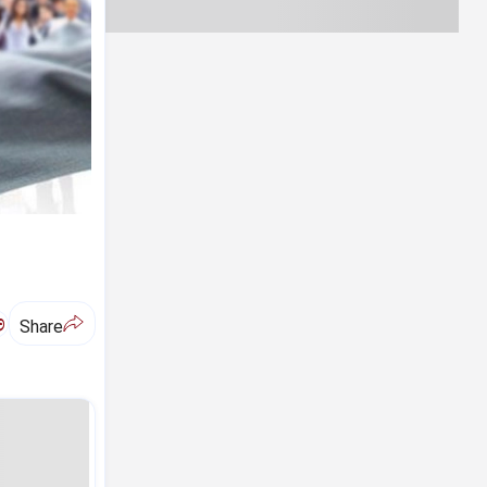
ಅ
Share