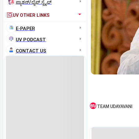
ಫ್ಯಾಶನ್/ಲೈಫ್‌ ಸ್ಟೈಲ್
UV OTHER LINKS
E-PAPER
UV PODCAST
CONTACT US
TEAM UDAYAVANI