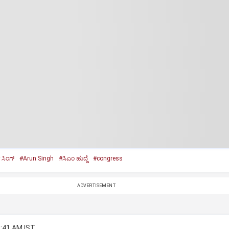
ಸಿಂಗ್‌
#Arun Singh
#ಸಿಎಂ ಹುದ್ದೆ
#congress
ADVERTISEMENT
2:41 AM IST