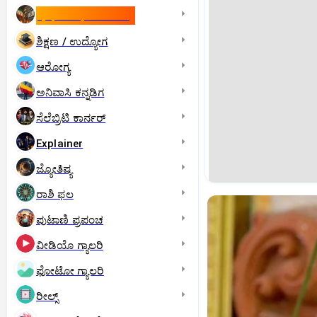
ಇಸ್ರೇಲ್- ಇರಾನ್‌ ಯುದ್ಧ
ಶಿಕ್ಷಣ / ಉದ್ಯೋಗ
ಆರೋಗ್ಯ
ಅನಿವಾಸಿ ಕನ್ನಡಿಗ
ಸೆಲೆಬ್ರಿಟಿ ಕಾರ್ನರ್‌
Explainer
ಜ್ಯೋತಿಷ್ಯ
ರಾಶಿ ಫಲ
ಪುಟಾಣಿ ಪ್ರಪಂಚ
ವೀಡಿಯೊ ಗ್ಯಾಲರಿ
ಫೋಟೋ ಗ್ಯಾಲರಿ
ರೀಲ್ಸ್