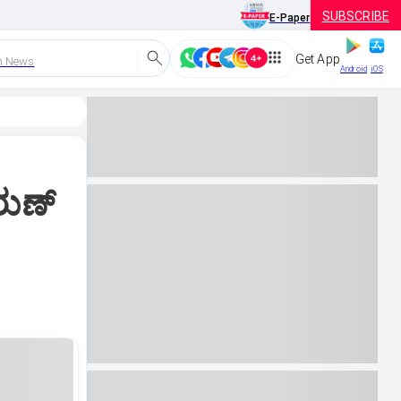
SUBSCRIBE
E-Paper
Get App
h News
Android
iOS
ರುಣ್‌