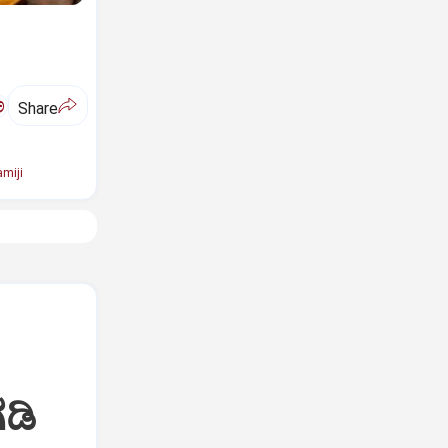
ಅ
Share
miji
ಡಿ