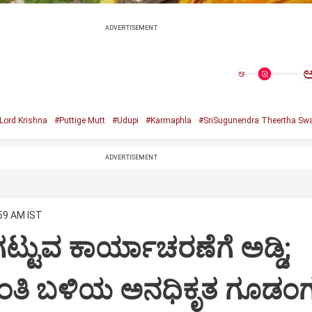
ADVERTISEMENT
ಅ
Lord Krishna
#Puttige Mutt
#Udupi
#Karmaphla
#SriSugunendra Theertha Swa
ADVERTISEMENT
:59 AM IST
ಟ್ಟುವ ಕಾರ್ಯಾಚರಣೆಗೆ ಅಡ್ಡಿ;
ಂತಿ ಬಳಿಯ ಅನಧಿಕೃತ ಗೂಡಂಗ