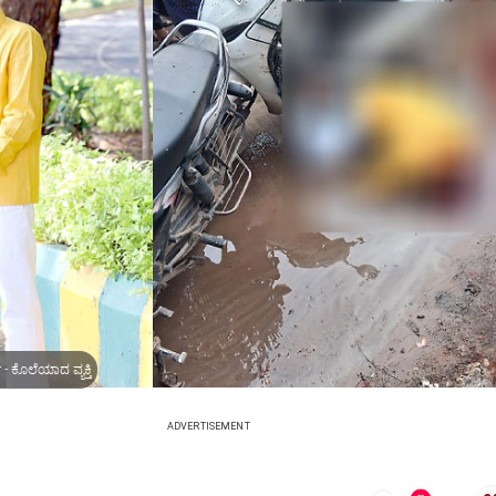
- ಕೊಲೆಯಾದ ವ್ಯಕ್ತಿ
ADVERTISEMENT