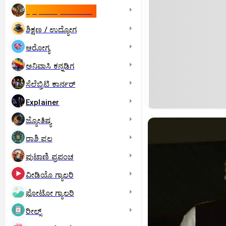
ಇಸ್ರೇಲ್- ಇರಾನ್‌ ಯುದ್ಧ
ಶಿಕ್ಷಣ / ಉದ್ಯೋಗ
ಆರೋಗ್ಯ
ಅನಿವಾಸಿ ಕನ್ನಡಿಗ
ಸೆಲೆಬ್ರಿಟಿ ಕಾರ್ನರ್‌
Explainer
ಜ್ಯೋತಿಷ್ಯ
ರಾಶಿ ಫಲ
ಪುಟಾಣಿ ಪ್ರಪಂಚ
ವೀಡಿಯೊ ಗ್ಯಾಲರಿ
ಫೋಟೋ ಗ್ಯಾಲರಿ
ರೀಲ್ಸ್