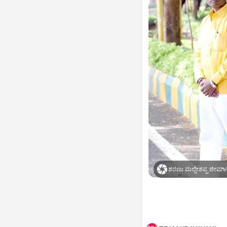
ಶರಣು ಮಲ್ಲೇಶಪ್ಪ ಜೀವರ್ಗಿ 