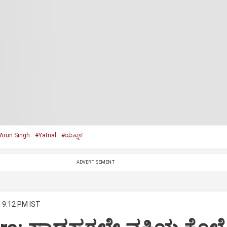
Arun Singh
#Yatnal
#ಯತ್ನಾಳ
ADVERTISEMENT
, 9:12 PM IST