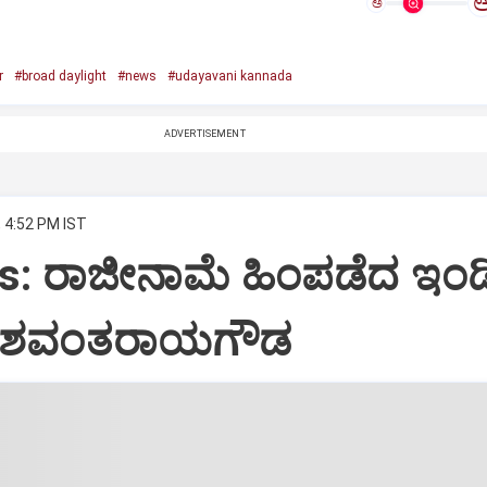
ಅ
r
#broad daylight
#news
#udayavani kannada
ADVERTISEMENT
, 4:52 PM IST
s: ರಾಜೀನಾಮೆ ಹಿಂಪಡೆದ ಇಂಡ
ಯಶವಂತರಾಯಗೌಡ