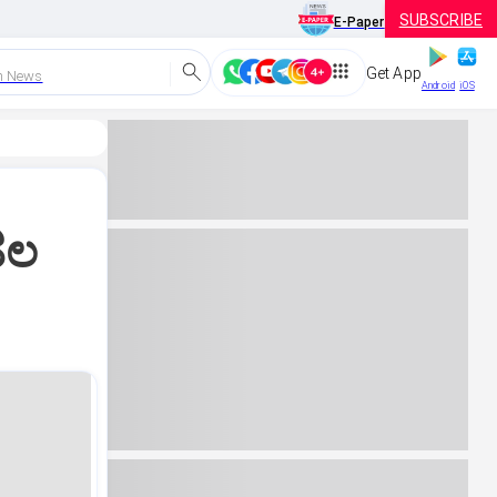
SUBSCRIBE
E-Paper
Get App
h News
Android
iOS
ಹಲ