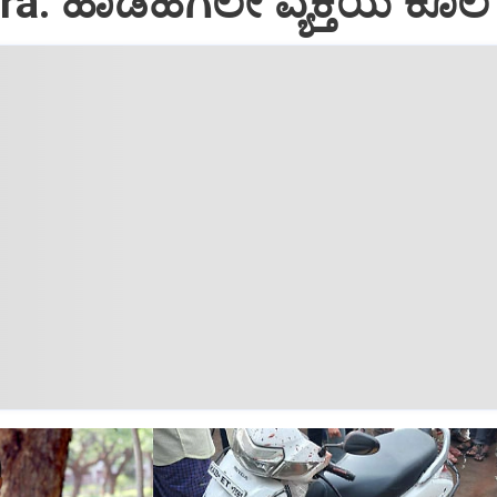
ra: ಹಾಡಹಗಲೇ ವ್ಯಕ್ತಿಯ ಕೊಲೆ