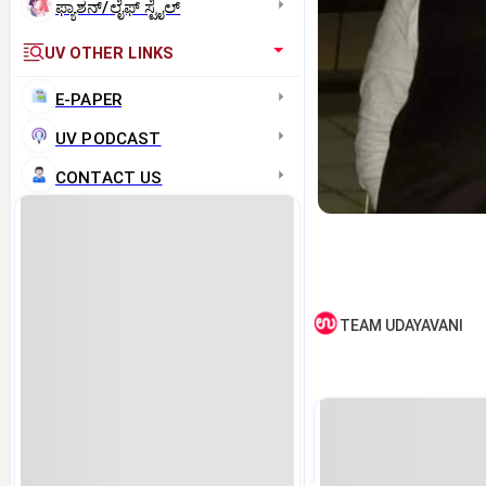
ಫ್ಯಾಶನ್/ಲೈಫ್‌ ಸ್ಟೈಲ್
UV OTHER LINKS
E-PAPER
UV PODCAST
CONTACT US
TEAM UDAYAVANI