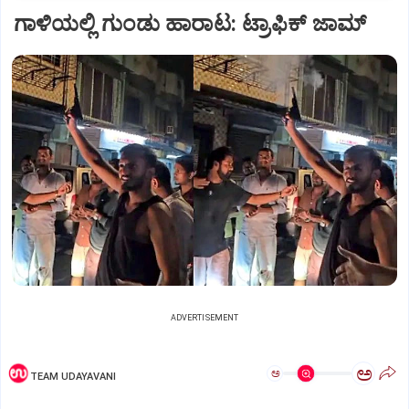
ಗಾಳಿಯಲ್ಲಿ ಗುಂಡು ಹಾರಾಟ: ಟ್ರಾಫಿಕ್‌ ಜಾಮ್
ADVERTISEMENT
ಅ
ಅ
TEAM UDAYAVANI