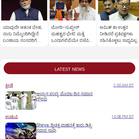
ಯಾವುದೇ ಆತಂಕ ಬೇಡ,
ಮೋದಿ–ಸುಖ್ಬೀರ್
ಅಮಿತ್ ಶಾ ಉತ್ತರ
ನಾನು ನಿಮ್ಮೊಂದಿಗಿದ್ದೇನೆ:
ಮಹತ್ವದ ಭೇಟಿ: ಮತ್ತೆ
ನೀಡಿದರೆ ಪ್ರತಿಪಕ್ಷಗಳು
ಬಂಡಾಯ ಸಂಸದರಿಗೆ
ಒಂದಾಗಲಿವೆಯೇ ಬಿಜೆಪಿ–
ಸಹಿಸಿಕೊಳ್ಳಲು ಸಾಧ್ಯವಿಲ್ಲ:
ಪ್ರಧಾನಿ ಮೋದಿ ಅಭಯ
ಶಿರೋಮಣಿ ಅಕಾಲಿ ದಳ?
ರಿಜಿಜು
LATEST NEWS
ಕ್ರೀಡೆ
2:00 AM IST
ಅಭ್ಯಾಸ ಪಂದ್ಯ: ಮೊದಲ ದಿನ ಸಮಾನ
ಗೌರವ
ಉಡುಪಿ
10:08 PM IST
Shirva: ದ್ವಿಚಕ್ರ ವಾಹನಕ್ಕೆ ಕಾರು ಢಿಕ್ಕಿ;
ಸವಾರ ಸಾವು