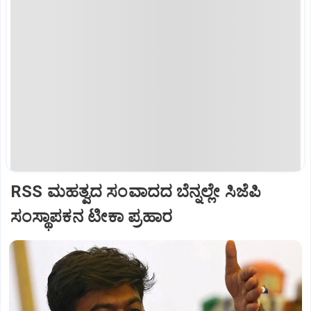
RSS ಮಹತ್ವದ ಸಂವಾದದ ಬೆನ್ನಲ್ಲೇ ಸಿಜೆಪಿ
ಸಂಸ್ಥಾಪಕನ ಟೀಕಾ ಪ್ರಹಾರ