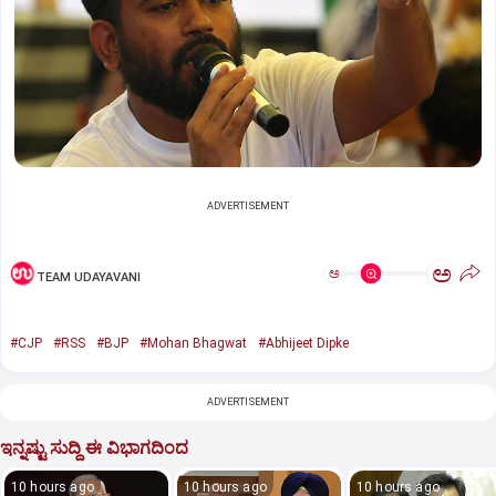
ADVERTISEMENT
ಅ
ಅ
TEAM UDAYAVANI
#CJP
#RSS
#BJP
#Mohan Bhagwat
#Abhijeet Dipke
ADVERTISEMENT
ಇನ್ನಷ್ಟು ಸುದ್ದಿ ಈ ವಿಭಾಗದಿಂದ
10 hours ago
10 hours ago
10 hours ago