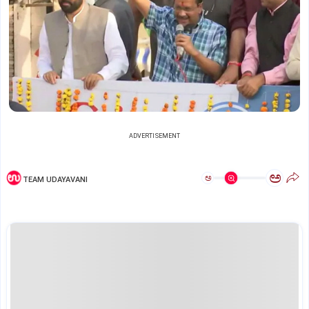
ADVERTISEMENT
ಅ
ಅ
TEAM UDAYAVANI