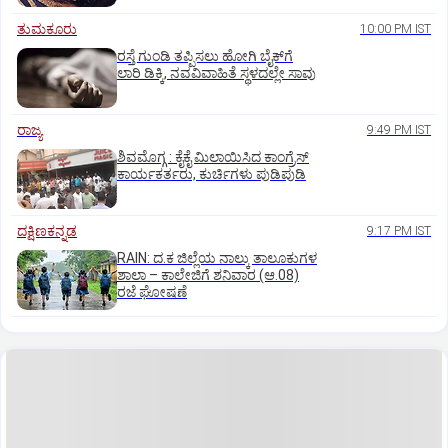
ತುಮಕೂರು
10:00 PM IST
ರಸ್ತೆ ಗುಂಡಿ ತಪ್ಪಿಸಲು ಹೋಗಿ ಬೈಕ್‌ಗೆ
ಲಾರಿ ಡಿಕ್ಕಿ, ನವವಿವಾಹಿತೆ ಸ್ಥಳದಲ್ಲೇ ಸಾವು
ರಾಜ್ಯ
9:49 PM IST
ಶಿವಮೊಗ್ಗ : ಕೈಕೈ ಮಿಲಾಯಿಸಿದ ಕಾಂಗ್ರೆಸ್
ಕಾರ್ಯಕರ್ತರು, ಕುರ್ಚಿಗಳು ಪುಡಿಪುಡಿ
ದಕ್ಷಿಣಕನ್ನಡ
9:17 PM IST
RAIN: ದ.ಕ ಜಿಲ್ಲೆಯ ನಾಲ್ಕು ತಾಲೂಕುಗಳ
ಶಾಲಾ – ಕಾಲೇಜಿಗೆ ಶನಿವಾರ (ಆ.08)
ರಜೆ ಘೋಷಣೆ