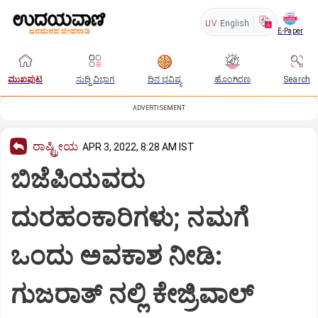
UV
English
E-Paper
ಮುಖಪುಟ
ಸುದ್ದಿ ವಿಭಾಗ
ದಿನ ಭವಿಷ್ಯ
ಹೊಂಗಿರಣ
Search
ADVERTISEMENT
ರಾಷ್ಟ್ರೀಯ
APR 3, 2022, 8:28 AM IST
ಬಿಜೆಪಿಯವರು
ದುರಹಂಕಾರಿಗಳು; ನಮಗೆ
ಒಂದು ಅವಕಾಶ ನೀಡಿ:
ಗುಜರಾತ್ ನಲ್ಲಿ ಕೇಜ್ರಿವಾಲ್