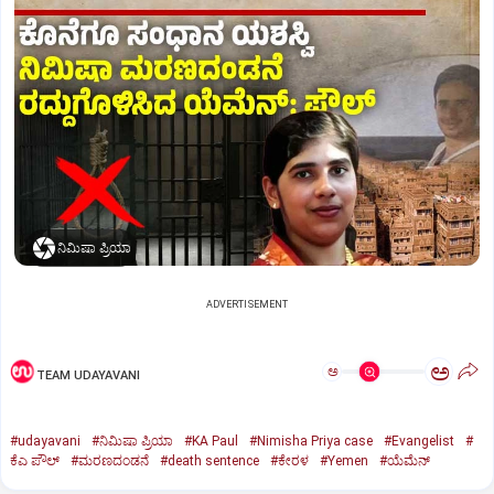
ನಿಮಿಷಾ ಪ್ರಿಯಾ
ADVERTISEMENT
ಅ
ಅ
TEAM UDAYAVANI
#udayavani
#ನಿಮಿಷಾ ಪ್ರಿಯಾ
#KA Paul
#Nimisha Priya case
#Evangelist
#
ಕೆಎ ಪೌಲ್
#ಮರಣದಂಡನೆ
#death sentence
#ಕೇರಳ
#Yemen
#ಯೆಮೆನ್‌