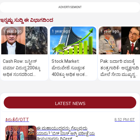
ADVERTISEMENT
ಇನ್ನಷ್ಟು ಸುದ್ದಿ ಈ ವಿಭಾಗದಿಂದ
1 year ago
1 year ago
1 year ago
Cash Row: ಜಸ್ಟೀಸ್‌
Stock Market:
Pak: ಜರ್ದಾರಿ ವಜಾಕ್ಕೆ
ವರ್ಮಾ ವಿರುದ್ಧ 200ಕ್ಕೂ
ಷೇರುಪೇಟೆ ಸೂಚ್ಯಂಕ
ತಂತ್ರಗಾರಿಕೆ- ಅಧ್ಯಕ್ಷಗಾದಿ
ಅಧಿಕ ಸಂಸದರಿಂದ
400ಕ್ಕೂ ಅಧಿಕ ಅಂಕ
ಮೇಲೆ ಸೇನಾ ಮುಖ್ಯಸ್ಥ
ಮಹಾಭಿಯೋಗಕ್ಕೆ
ಜಿಗಿತ-ದಿನಾಂತ್ಯದ
ಮುನೀರ್ ಚಿತ್ತ!
ಕೋರಿಕೆ…
ವಹಿವಾಟು ಅಂತ್ಯ
LATEST NEWS
ಕಿರುತೆರೆ/OTT
8:52 PM IST
ಈ ಮಹಾಯುದ್ಧವನ್ನು ಗೆಲ್ಲುವುದು
ಯಾರು? ʼಬಿಗ್‌ ಬಾಸ್‌ ಅಗ್ನಿ ಪರೀಕ್ಷೆʼಯ
ತೀರ್ಪುಗಾರರು ರಿವೀಲ್