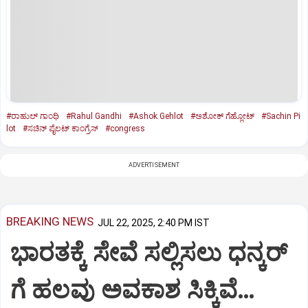
#ರಾಹುಲ್‌ ಗಾಂಧಿ
#Rahul Gandhi
#Ashok Gehlot
#ಅಶೋಕ್‌ ಗೆಹ್ಲೋಟ್‌
#Sachin Pi
lot
#ಸಚಿನ್‌ ಪೈಲಟ್‌ ಕಾಂಗ್ರೆಸ್‌
#congress
ADVERTISEMENT
BREAKING NEWS
JUL 22, 2025, 2:40 PM IST
ಭಾರತಕ್ಕೆ ಸೇವೆ ಸಲ್ಲಿಸಲು ಧನ್ಕರ್‌
ಗೆ ಹಲವು ಅವಕಾಶ ಸಿಕ್ಕಿವೆ…