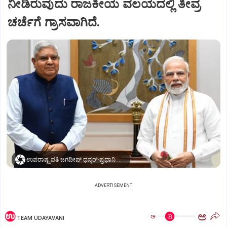
ನೀಡಿರುವುದು ರಾಜಕೀಯ ವಲಯದಲ್ಲಿ ತೀವ್ರ
ಚರ್ಚೆಗೆ ಗ್ರಾಸವಾಗಿದೆ.
ಉಪರಾಷ್ಟ್ರಪತಿ ಜಗದೀಪ್‌ ಧನ್ಕರ್-ಪ್ರಧಾನಿ ಮೋದಿ
ADVERTISEMENT
ಅ
ಅ
TEAM UDAYAVANI