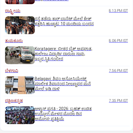
ರಾಷ್ಟ್ರೀಯ
8:13 PM IST
ರಸ್ತೆ ತಡೆದು ಕಾರ್ ಬಾನೆಟ್ ಮೇಲೆ ಕೇಕ್
ಕತ್ತರಿಸಿ ಹುಚ್ಚಾಟ: 10 ಮಂದಿಯ ಬಂಧನ
ತುಮಕೂರು
8:06 PM IST
Koratagere: ಭೀಕರ ಬೈಕ್ ಅಪಘಾತ,
ಕಾಲೇಜು ವಿದ್ಯಾರ್ಥಿ ದಾರುಣ ಸಾವು,
ಇಬ್ಬರ ಸ್ಥಿತಿ ಗಂಭೀರ
ಬೆಳಗಾವಿ
7:56 PM IST
Belagavi: ಶಿವಂ ಅಸೋಸಿಯೇಟ್ಸ್
ಮಾಲೀಕ ಶಿವಾನಂದ ನೀಲಣ್ಣವರ ಮನೆ
ಮೇಲೆ ಇಡಿ‌ ದಾಳಿ
ದಕ್ಷಿಣಕನ್ನಡ
7:35 PM IST
ಆಳ್ವಾಸ್‌ ಪ್ರಗತಿ - 2026: ಬೃಹತ್ ಉಚಿತ
ಉದ್ಯೋಗ ಮೇಳದ ಮೊದಲ ದಿನ
ಅಮೋಘ ಪ್ರತಿಕ್ರಿಯೆ