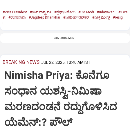
#Vice President
#ಉಪ ರಾಷ್ಟ್ರಪತಿ
#ಪ್ರಧಾನಿ ಮೋದಿ
#PM Modi
#udayavani
#Twe
et
#ರಾಜೀನಾಮೆ
#Jagdeep Dhankhar
#ಜಗದೀಪ್‌ ಧನ್‌ಕರ್‌
#ಎಕ್ಸ್‌ ಪೋಸ್ಟ್
#resig
n
ADVERTISEMENT
BREAKING NEWS
JUL 22, 2025, 10:40 AM IST
Nimisha Priya: ಕೊನೆಗೂ
ಸಂಧಾನ ಯಶಸ್ವಿ-ನಿಮಿಷಾ
ಮರಣದಂಡನೆ ರದ್ದುಗೊಳಿಸಿದ
ಯೆಮೆನ್:? ಪೌಲ್