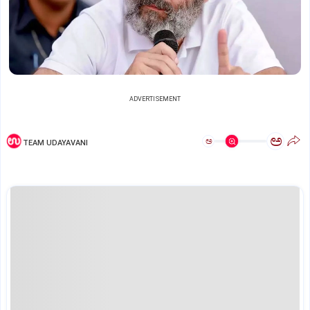
ADVERTISEMENT
ಅ
ಅ
TEAM UDAYAVANI