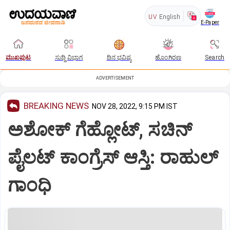
UV
English
E-Paper
ಮುಖಪುಟ
ಸುದ್ದಿ ವಿಭಾಗ
ದಿನ ಭವಿಷ್ಯ
ಹೊಂಗಿರಣ
Search
ADVERTISEMENT
BREAKING NEWS
NOV 28, 2022, 9:15 PM IST
ಅಶೋಕ್‌ ಗೆಹ್ಲೋಟ್, ಸಚಿನ್‌
ಪೈಲಟ್‌ ಕಾಂಗ್ರೆಸ್‌ ಆಸ್ತಿ: ರಾಹುಲ್‌
ಗಾಂಧಿ