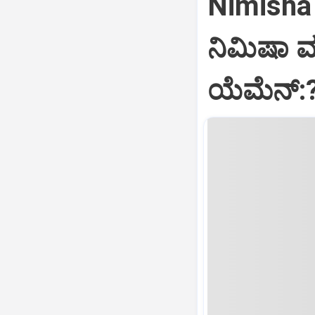
Nimisha 
ನಿಮಿಷಾ 
ಯೆಮೆನ್: