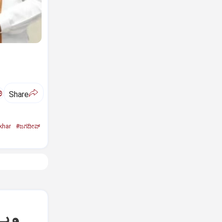
ಅ
Share
khar
#ಜಗದೀಪ್‌