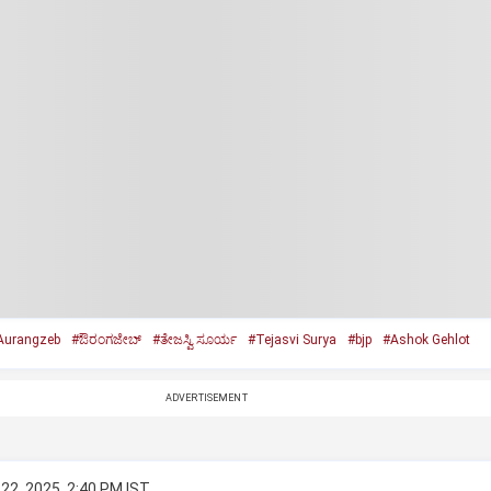
Aurangzeb
#ಔರಂಗಜೇಬ್‌
#ತೇಜಸ್ವಿ ಸೂರ್ಯ
#Tejasvi Surya
#bjp
#Ashok Gehlot
ADVERTISEMENT
22, 2025, 2:40 PM IST