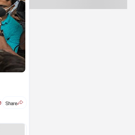
ಅ
Share