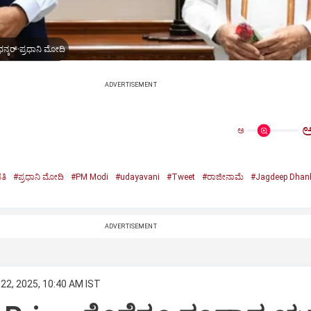
ನ್ಕರ್-ಪ್ರಧಾನಿ ಮೋದಿ
ADVERTISEMENT
ಅ
ತಿ
#ಪ್ರಧಾನಿ ಮೋದಿ
#PM Modi
#udayavani
#Tweet
#ರಾಜೀನಾಮೆ
#Jagdeep Dhan
n
ADVERTISEMENT
22, 2025, 10:40 AM IST