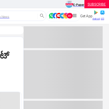
SUBSCRIBE
E-Paper
Get App
h News
Android
iOS
ೋಟ್