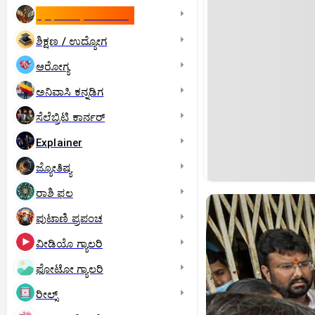
ಇಸ್ರೇಲ್- ಇರಾನ್‌ ಯುದ್ಧ
ಶಿಕ್ಷಣ / ಉದ್ಯೋಗ
ಆರೋಗ್ಯ
ಅನಿವಾಸಿ ಕನ್ನಡಿಗ
ಸೆಲೆಬ್ರಿಟಿ ಕಾರ್ನರ್‌
Explainer
ಜ್ಯೋತಿಷ್ಯ
ರಾಶಿ ಫಲ
ಪುಟಾಣಿ ಪ್ರಪಂಚ
ವೀಡಿಯೊ ಗ್ಯಾಲರಿ
ಫೋಟೋ ಗ್ಯಾಲರಿ
ರೀಲ್ಸ್