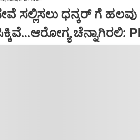
ಸೇವೆ ಸಲ್ಲಿಸಲು ಧನ್ಕರ್‌ ಗೆ ಹಲವು
್ಕಿವೆ…ಆರೋಗ್ಯ ಚೆನ್ನಾಗಿರಲಿ: 