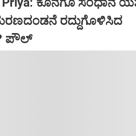
Priya: ಕೊನೆಗೂ ಸಂಧಾನ ಯಶಸ
ಮರಣದಂಡನೆ ರದ್ದುಗೊಳಿಸಿದ
? ಪೌಲ್