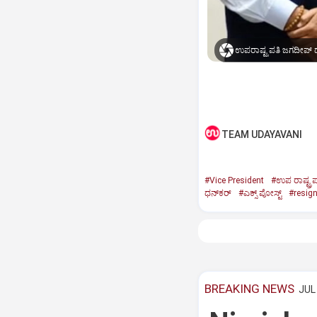
ಉಪರಾಷ್ಟ್ರಪತಿ ಜಗದೀಪ್‌ ಧ
TEAM UDAYAVANI
#Vice President
#ಉಪ ರಾಷ್ಟ್ರಪ
ಧನ್‌ಕರ್‌
#ಎಕ್ಸ್‌ ಪೋಸ್ಟ್
#resig
BREAKING NEWS
JUL 