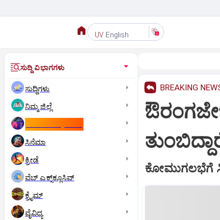
English
UV
ಸುದ್ದಿ ವಿಭಾಗಗಳು
BREAKING NEW
ಸುದ್ದಿಗಳು
ಔರಂಗಜೇಬ್
ನಿಮ್ಮ ಜಿಲ್ಲೆ
ಕಾಮನ್‌ ವೆಲ್ತ್‌ ಗೇಮ್ಸ್‌
ತುಂಬಿದ್ದಾ
ಸಿನೆಮಾ
ಕ್ರೀಡೆ
ಕೋಮುಗಲಭೆಗೆ ಸಿ
ವೆಬ್ ಎಕ್ಸ್‌ಕ್ಲೂಸಿವ್
ಕ್ರೈಮ್
ವೈವಿಧ್ಯ