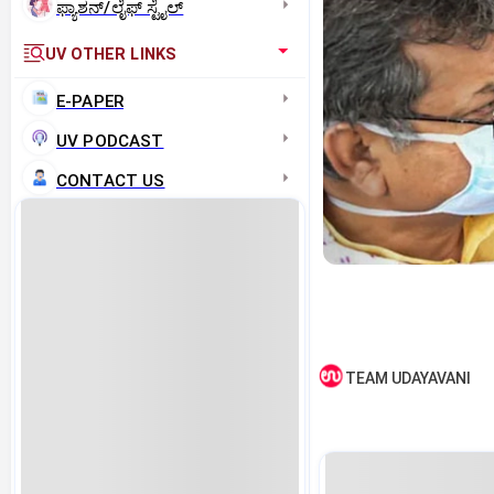
ಫ್ಯಾಶನ್/ಲೈಫ್‌ ಸ್ಟೈಲ್
UV OTHER LINKS
E-PAPER
UV PODCAST
CONTACT US
TEAM UDAYAVANI