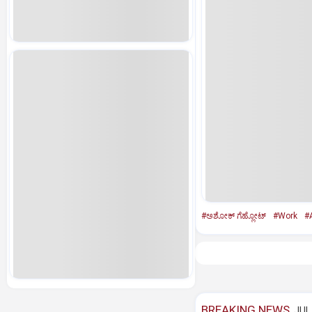
#ಅಶೋಕ್‌ ಗೆಹ್ಲೋಟ್‌
#Work
#
BREAKING NEWS
JUL 