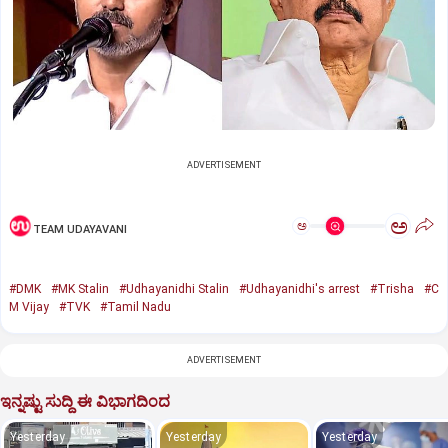
ADVERTISEMENT
ಅ
ಅ
TEAM UDAYAVANI
#DMK
#MK Stalin
#Udhayanidhi Stalin
#Udhayanidhi's arrest
#Trisha
#C
M Vijay
#TVK
#Tamil Nadu
ADVERTISEMENT
ಇನ್ನಷ್ಟು ಸುದ್ದಿ ಈ ವಿಭಾಗದಿಂದ
Yesterday
Yesterday
Yesterday