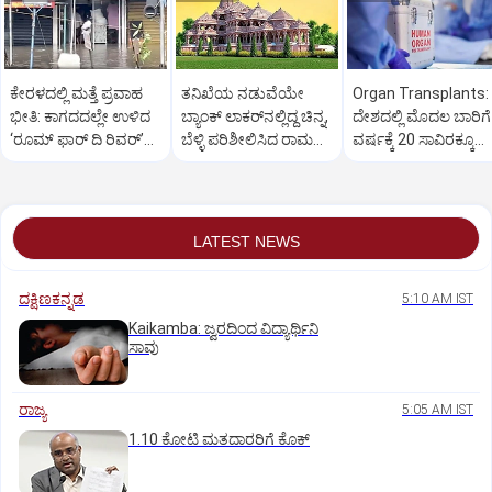
ಕೇರಳದಲ್ಲಿ ಮತ್ತೆ ಪ್ರವಾಹ
ತನಿಖೆಯ ನಡುವೆಯೇ
Organ Transplants:
ಭೀತಿ: ಕಾಗದದಲ್ಲೇ ಉಳಿದ
ಬ್ಯಾಂಕ್ ಲಾಕರ್‌ನಲ್ಲಿದ್ದ ಚಿನ್ನ,
ದೇಶದಲ್ಲಿ ಮೊದಲ ಬಾರಿಗೆ
‘ರೂಮ್ ಫಾರ್ ದಿ ರಿವರ್’
ಬೆಳ್ಳಿ ಪರಿಶೀಲಿಸಿದ ರಾಮ
ವರ್ಷಕ್ಕೆ 20 ಸಾವಿರಕ್ಕೂ
ಯೋಜನೆ!
ಮಂದಿರ ಟ್ರಸ್ಟ್
ಹೆಚ್ಚು ಅಂಗಾಂಗ ಕಸಿ
LATEST NEWS
ದಕ್ಷಿಣಕನ್ನಡ
5:10 AM IST
Kaikamba: ಜ್ವರದಿಂದ ವಿದ್ಯಾರ್ಥಿನಿ
ಸಾವು
ರಾಜ್ಯ
5:05 AM IST
1.10 ಕೋಟಿ ಮತದಾರರಿಗೆ ಕೊಕ್‌