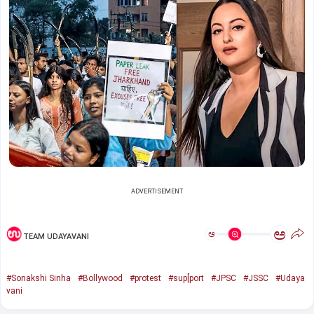
ADVERTISEMENT
ಅ
ಅ
TEAM UDAYAVANI
#Sonakshi Sinha
#Bollywood
#protest
#sup[port
#JPSC
#JSSC
#Udaya
vani