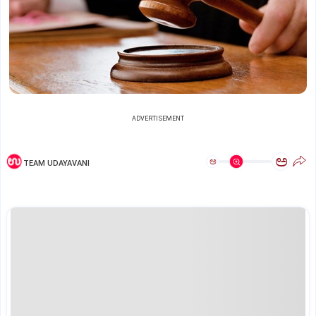
ADVERTISEMENT
ಅ
ಅ
TEAM UDAYAVANI