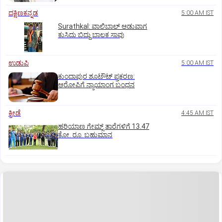
ದಕ್ಷಿಣಕನ್ನಡ
5:00 AM IST
Surathkal: ವಾಲಿಬಾಲ್ ಆಡುವಾಗ
ಕುಸಿದು ಬಿದ್ದು ಬಾಲಕ ಸಾವು
ಉಡುಪಿ
5:00 AM IST
ಕುಂದಾಪುರ ಶೂಟೌಟ್ ಪ್ರಕರಣ:
ಆರೋಪಿಗೆ ನ್ಯಾಯಾಂಗ ಬಂಧನ
ಕ್ರೀಡೆ
4:45 AM IST
ಹರಿಯಾಣ ಗೇಮ್ಸ್‌ ತಾರೆಗಳಿಗೆ 13.47
ಕೋ. ರೂ. ಬಹುಮಾನ