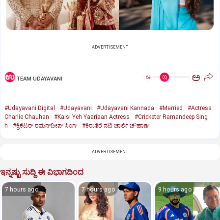
ADVERTISEMENT
ಅ
ಅ
TEAM UDAYAVANI
#Udayavani Digital
#Udayavani
#Udayavani Kannada
#Married
#Actress
Charlie Chauhan
#Kaisi Yeh Yaariaan Actress
#Cricketer Ramandeep Sing
h
#ಕ್ರಿಕೆಟರ್‌ ರಮನ್‌ದೀಪ್‌ ಸಿಂಗ್
#ಕಿರುತೆರೆ ನಟಿ ಚಾರ್ಲಿ ಚೌಹಾಣ್
ADVERTISEMENT
ಇನ್ನಷ್ಟು ಸುದ್ದಿ ಈ ವಿಭಾಗದಿಂದ
7 hours ago
7 hours ago
9 hours ago