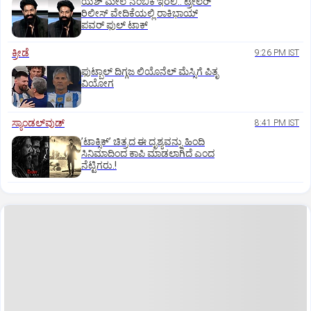
ಯಶ್‌ ಮೇಲೆ ನಂಬಿಕೆ ಇರಲಿ.. ಟ್ರೇಲರ್‌
ರಿಲೀಸ್‌ ವೇದಿಕೆಯಲ್ಲಿ ರಾಕಿಭಾಯ್‌
ಪವರ್‌ ಫುಲ್‌ ಟಾಕ್
ಕ್ರೀಡೆ
9:26 PM IST
ಫುಟ್ಬಾಲ್ ದಿಗ್ಗಜ ಲಿಯೊನೆಲ್‌ ಮೆಸ್ಸಿಗೆ ಪಿತೃ
ವಿಯೋಗ
ಸ್ಯಾಂಡಲ್‌ವುಡ್‌
8:41 PM IST
ʼಟಾಕ್ಸಿಕ್‌ʼ ಚಿತ್ರದ ಈ ದೃಶ್ಯವನ್ನು ಹಿಂದಿ
ಸಿನಿಮಾದಿಂದ ಕಾಪಿ ಮಾಡಲಾಗಿದೆ ಎಂದ
ನೆಟ್ಟಿಗರು.!