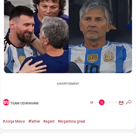
ADVERTISEMENT
ಅ
ಅ
TEAM UDAYAVANI
#Jorge Messi
#father
#agent
#Argentina great