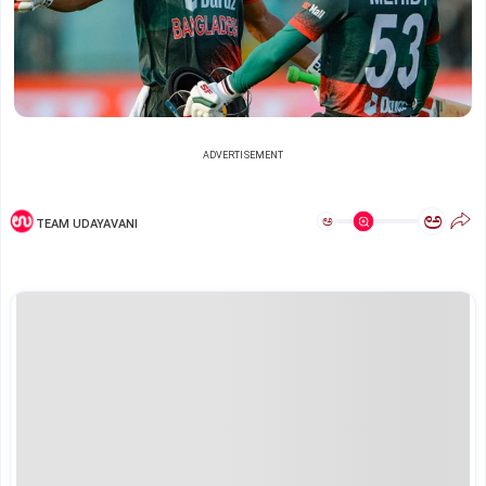
ADVERTISEMENT
ಅ
ಅ
TEAM UDAYAVANI