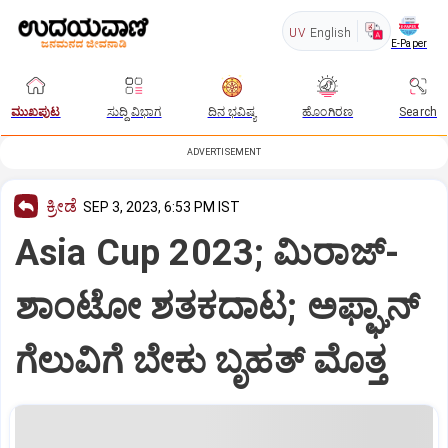
UV
English
E-Paper
ಮುಖಪುಟ
ಸುದ್ದಿ ವಿಭಾಗ
ದಿನ ಭವಿಷ್ಯ
ಹೊಂಗಿರಣ
Search
ADVERTISEMENT
ಕ್ರೀಡೆ
SEP 3, 2023, 6:53 PM IST
Asia Cup 2023; ಮಿರಾಜ್-
ಶಾಂಟೋ ಶತಕದಾಟ; ಅಫ್ಘಾನ್
ಗೆಲುವಿಗೆ ಬೇಕು ಬೃಹತ್ ಮೊತ್ತ