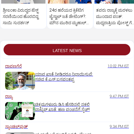
ಶ್ರೀಲಂಕಾ ವಿರುದ್ಧದ ಟೆಸ್ಟ್
24ರ ಹರೆಯದ ಕ್ರಿಕೆಟಿಗ
ತವರು ರಾಜ್ಯಕ್ಕೆ ಮರಳಲು
ಸರಣಿಯಿಂದ ಹೊರಬಿದ್ದ
ಜೈಸ್ವಾಲ್‌ ಜತೆ ಡೇಟಿಂಗ್?:‌
ಮುಂದಾದ ಪಂತ್:‌
ಸಾಯಿ ಸುದರ್ಶನ್
ಮೌನ ಮುರಿದ ಮೃಣಾಲ್‌
ಮಧ್ಯರಾತ್ರಿಯ ಪೋಸ್ಟ್‌ ಗೆ
ಠಾಕೂರ್
ಸಿಎಂ ಧಾಮಿ ಪ್ರತಿಕ್ರಿಯೆ
LATEST NEWS
ದಾವಣಗೆರೆ
10:02 PM IST
ಯಾವ ಖಾತೆ ನೀಡಿದರೂ ನಿಭಾಯಿಸುವೆ:
ಸಚಿವ ಕೆ.ಎಸ್.ಬಸವಂತಪ್ಪ
ರಾಜ್ಯ
9:47 PM IST
ಚಿಕ್ಕಮಗಳೂರು ಡಿಸಿ ಹೆಸರಿನಲ್ಲಿ ನಕಲಿ
ವಾಟ್ಸಪ್ ಖಾತೆ: ಹಣ ವಂಚನೆಗೆ ಸ್ಕೆಚ್!
ಸ್ಯಾಂಡಲ್‌ವುಡ್‌
9:34 PM IST