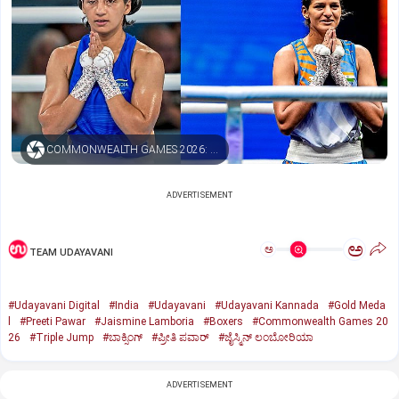
COMMONWEALTH GAMES 2026: BOXERS PREETI PAWAR, JAISMINE LAMBORIA WIN GOLD; INDIA BAG TRIPLE JUMP SILVER, BRONZE
ADVERTISEMENT
ಅ
ಅ
TEAM UDAYAVANI
#Udayavani Digital
#India
#Udayavani
#Udayavani Kannada
#Gold Meda
l
#Preeti Pawar
#Jaismine Lamboria
#Boxers
#Commonwealth Games 20
26
#Triple Jump
#ಬಾಕ್ಸಿಂಗ್‌
#ಪ್ರೀತಿ ಪವಾರ್
#ಜೈಸ್ಮಿನ್ ಲಂಬೋರಿಯಾ
ADVERTISEMENT