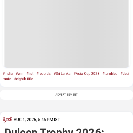
#india
#win
#list
#records
#Sri Lanka
#Asia Cup 2023
#tumbled
#deci
mate
#eighth title
ADVERTISEMENT
ಕ್ರೀಡೆ
AUG 1, 2026, 5:46 PM IST
Duleep Trophy 2026: