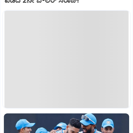
ಪಡೆದ 2ನೇ ಬೌಲರ್ ಸಿರಾಜ್!