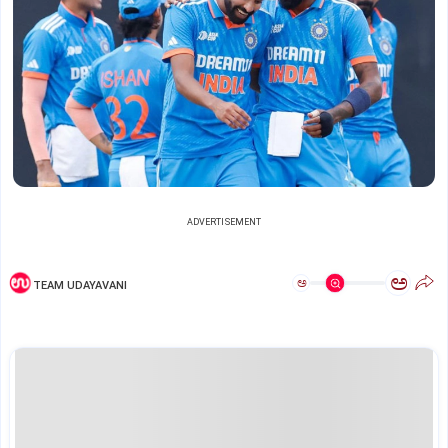
ADVERTISEMENT
ಅ
ಅ
TEAM UDAYAVANI