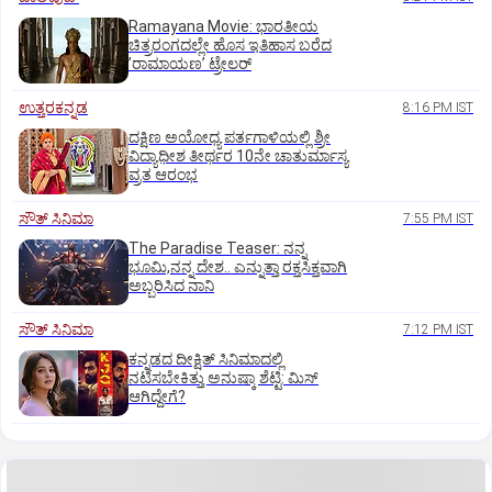
Ramayana Movie: ಭಾರತೀಯ
ಚಿತ್ರರಂಗದಲ್ಲೇ ಹೊಸ ಇತಿಹಾಸ ಬರೆದ
ʼರಾಮಾಯಣʼ ಟ್ರೇಲರ್
ಉತ್ತರಕನ್ನಡ
8:16 PM IST
ದಕ್ಷಿಣ ಅಯೋಧ್ಯ ಪರ್ತಗಾಳಿಯಲ್ಲಿ ಶ್ರೀ
ವಿದ್ಯಾಧೀಶ ತೀರ್ಥರ 10ನೇ ಚಾತುರ್ಮಾಸ್ಯ
ವ್ರತ ಆರಂಭ
ಸೌತ್‌ ಸಿನಿಮಾ
7:55 PM IST
The Paradise Teaser: ನನ್ನ
ಭೂಮಿ,ನನ್ನ ದೇಶ.. ಎನ್ನುತ್ತಾ ರಕ್ತಸಿಕ್ತವಾಗಿ
ಅಬ್ಬರಿಸಿದ ನಾನಿ
ಸೌತ್‌ ಸಿನಿಮಾ
7:12 PM IST
ಕನ್ನಡದ ದೀಕ್ಷಿತ್‌ ಸಿನಿಮಾದಲ್ಲಿ
ನಟಿಸಬೇಕಿತ್ತು ಅನುಷ್ಕಾ ಶೆಟ್ಟಿ: ಮಿಸ್‌
ಆಗಿದ್ದೇಗೆ?