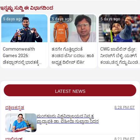
ಇನ್ನಷ್ಟು ಸುದ್ದಿ ಈ ವಿಭಾಗದಿಂದ
5 days ago
5 days ago
5 days ago
Commonwealth
ತನಗೇ ಗೊತ್ತಿಲ್ಲದಂತೆ
CWG ಜಾವೆಲಿನ್‌ ಥ್ರೋ:
Games 2026:
ತಂಡದ ಜೆರ್ಸಿ ಬದಲು: ಹಾಕಿ
ನೀರಜ್‌ಗೆ ಬೆಳ್ಳಿ, ಯಶ್‌ಗೆ
ಡೆಕಥ್ಲಾನ್‌ನಲ್ಲಿ ಭಾರತಕ್ಕೆ
ಅಧ್ಯಕ್ಷ ದಿಲೀಪ್‌ ಟಿರ್ಕಿ
ಕಂಚು,ಚಿನ್ನ ಗೆದ್ದು ಮಿಂಚಿ
ಮೊದಲ ಪದಕ ಗೆದ್ದ
ರುಮೇಶ್
ತೇಜಸ್ವಿನ್ ಶಂಕರ್
LATEST NEWS
ದಕ್ಷಿಣಕನ್ನಡ
8:28 PM IST
ಮಂಗಳೂರು ವಿಶ್ವವಿದ್ಯಾಲಯದ ನಿವೃತ್ತ
ಪ್ರಾಧ್ಯಾಪಕಿ ಡಾ. ವಹೀದಾ ಸುಲ್ತಾನಾ ನಿಧನ
ಬಾಲಿವುಡ್‌
8:21 PM IST