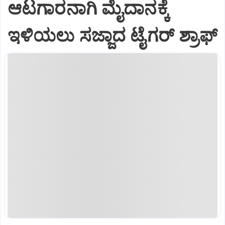
ಆಟಗಾರನಾಗಿ ಮೈದಾನಕ್ಕೆ
ಇಳಿಯಲು ಸಜ್ಜಾದ ಟೈಗರ್‌ ಶ್ರಾಫ್