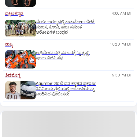
ದಕ್ಷಿಣಕನ್ನಡ
4:00 AM IST
ಚೆಂಬು ಅರಣ್ಯದಲ್ಲಿ ಕಾಡುಕೋಣ ಬೇಟೆ:
ಮಾಂಸ, ಕೋವಿ, ಕಾರು ಸಮೇತ
ಆರೋಪಿಗಳ ಬಂಧನ
ರಾಜ್ಯ
10:20 PM IST
ಅಧಿವೇಶನದಲ್ಲಿ ಸರಕಾರಕ್ಕೆ "ಪ್ರತ್ಯಸ್ತ್ರ':
ಇಂದು ಬಿಜೆಪಿ ಸಭೆ
ಶಿವಮೊಗ್ಗ
9:50 PM IST
Agumbe: ಸರಣಿ ದನ ಕಳ್ಳತನ ಪ್ರಕರಣ:
ಸಿನಿಮೀಯ ಶೈಲಿಯಲ್ಲಿ ಆರೋಪಿಯನ್ನು
ಬಂಧಿಸಿದ ಪೊಲೀಸರು