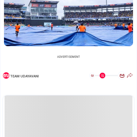
ADVERTISEMENT
ಅ
ಅ
TEAM UDAYAVANI