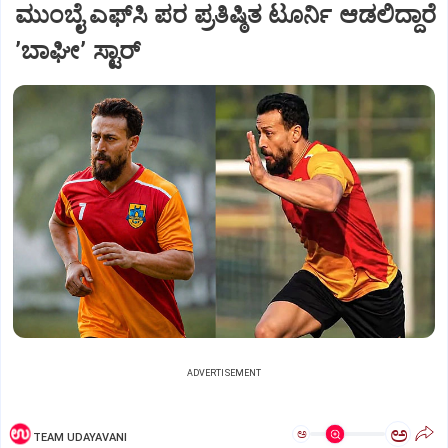
ಮುಂಬೈ ಎಫ್‌ಸಿ ಪರ ಪ್ರತಿಷ್ಠಿತ ಟೂರ್ನಿ ಆಡಲಿದ್ದಾರೆ
ʼಬಾಘೀʼ ಸ್ಟಾರ್
ADVERTISEMENT
ಅ
ಅ
TEAM UDAYAVANI