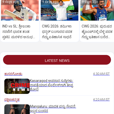
9 days ago
9 days ago
9 days ago
IND vs SL: ಶ್ರೀಲಂಕಾ
CWG 2026: ಶರ್ಮಿಳಾ
CWG 2026: ಪುರುಷರ
ಸರಣಿಗೆ ಭಾರತ ತಂಡ
ಧನ್ಕರ್ ಬಂಗಾರದ ಪದಕ
ಹೈಜಂಪ್‌ನಲ್ಲಿ ಬೆಳ್ಳಿ ಪದಕ
ಪ್ರಕಟ: ಮರಳಿದ ಅನುಭವಿ
ಗೆದ್ದು ಐತಿಹಾಸಿಕ ಸಾಧನೆ
ಗೆದ್ದು ಇತಿಹಾಸ ಬರೆದ
ಆಲ್‌ರೌಂಡರ್‌
ಸರ್ವೇಶ್ ಕುಶಾರೆ
LATEST NEWS
ಕಾಸರಗೋಡು
4:30 AM IST
Kasaragod ಅಪರಾಧ ಸುದ್ದಿಗಳು:
ನಾಪತ್ತೆಯಾದ ಪೊಲೀಸ್‌ಗಾಗಿ ತೀವ್ರ
ಶೋಧ
ದಕ್ಷಿಣಕನ್ನಡ
4:20 AM IST
Mangaluru: ಮಾದಕ ವಸ್ತು ಸೇವನೆ:
ಇಬ್ಬರ ಬಂಧನ