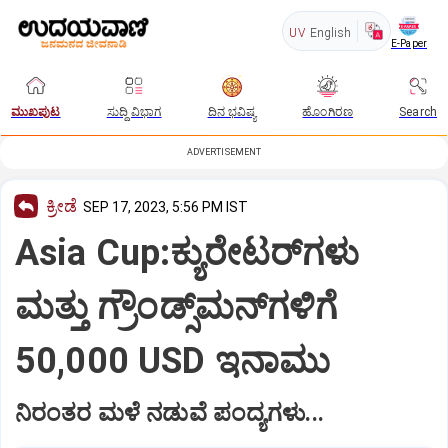
UV
English
E-Paper
ಮುಖಪುಟ
ಸುದ್ದಿ ವಿಭಾಗ
ದಿನ ಭವಿಷ್ಯ
ಹೊಂಗಿರಣ
Search
ADVERTISEMENT
ಕ್ರೀಡೆ
SEP 17, 2023, 5:56 PM IST
Asia Cup:ಕ್ಯುರೇಟರ್‌ಗಳು
ಮತ್ತು ಗ್ರೌಂಡ್ಸ್‌ಮನ್‌ಗಳಿಗೆ
50,000 USD ಇನಾಮು
ನಿರಂತರ ಮಳೆ ನಡುವೆ ಪಂದ್ಯಗಳು...