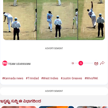
ADVERTISEMENT
ಅ
ಅ
TEAM UDAYAVANI
#Kannada news
#Trinidad
#West Indies
#Justin Greaves
#WIvsPAK
ADVERTISEMENT
ಇನ್ನಷ್ಟು ಸುದ್ದಿ ಈ ವಿಭಾಗದಿಂದ