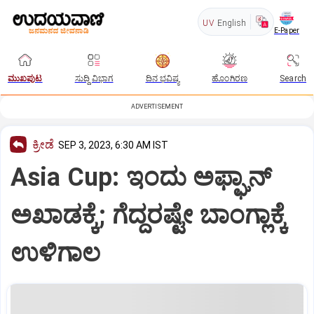
UV
English
E-Paper
ಮುಖಪುಟ
ಸುದ್ದಿ ವಿಭಾಗ
ದಿನ ಭವಿಷ್ಯ
ಹೊಂಗಿರಣ
Search
ADVERTISEMENT
ಕ್ರೀಡೆ
SEP 3, 2023, 6:30 AM IST
Asia Cup: ಇಂದು ಅಫ್ಘಾನ್‌
ಅಖಾಡಕ್ಕೆ; ಗೆದ್ದರಷ್ಟೇ ಬಾಂಗ್ಲಾಕ್ಕೆ
ಉಳಿಗಾಲ