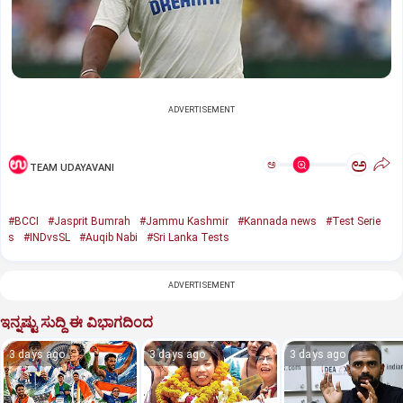
ADVERTISEMENT
ಅ
ಅ
TEAM UDAYAVANI
#BCCI
#Jasprit Bumrah
#Jammu Kashmir
#Kannada news
#Test Serie
s
#INDvsSL
#Auqib Nabi
#Sri Lanka Tests
ADVERTISEMENT
ಇನ್ನಷ್ಟು ಸುದ್ದಿ ಈ ವಿಭಾಗದಿಂದ
3 days ago
3 days ago
3 days ago