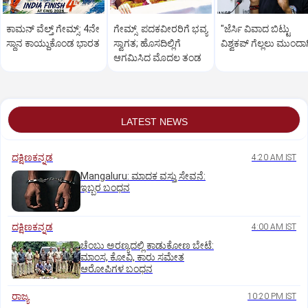
ಕಾಮನ್ ವೆಲ್ತ್ ಗೇಮ್ಸ್: 4ನೇ
ಗೇಮ್ಸ್‌ ಪದಕವೀರರಿಗೆ ಭವ್ಯ
"ಜೆರ್ಸಿ ವಿವಾದ ಬಿಟ್ಟು
ಸ್ಥಾನ ಕಾಯ್ದುಕೊಂಡ ಭಾರತ
ಸ್ವಾಗತ; ಹೊಸದಿಲ್ಲಿಗೆ
ವಿಶ್ವಕಪ್‌ ಗೆಲ್ಲಲು ಮುಂದಾಗ
ಆಗಮಿಸಿದ ಮೊದಲ ತಂಡ
LATEST NEWS
ದಕ್ಷಿಣಕನ್ನಡ
4:20 AM IST
Mangaluru: ಮಾದಕ ವಸ್ತು ಸೇವನೆ:
ಇಬ್ಬರ ಬಂಧನ
ದಕ್ಷಿಣಕನ್ನಡ
4:00 AM IST
ಚೆಂಬು ಅರಣ್ಯದಲ್ಲಿ ಕಾಡುಕೋಣ ಬೇಟೆ:
ಮಾಂಸ, ಕೋವಿ, ಕಾರು ಸಮೇತ
ಆರೋಪಿಗಳ ಬಂಧನ
ರಾಜ್ಯ
10:20 PM IST