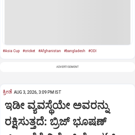
#Asia Cup
#cricket
#Afghanistan
#bangladesh
#ODI
ADVERTISEMENT
ಕ್ರೀಡೆ
AUG 3, 2026, 3:09 PM IST
ಇಡೀ ವ್ಯವಸ್ಥೆಯೇ ಅವರನ್ನು
ರಕ್ಷಿಸುತ್ತದೆ: ಬ್ರಿಜ್ ಭೂಷಣ್