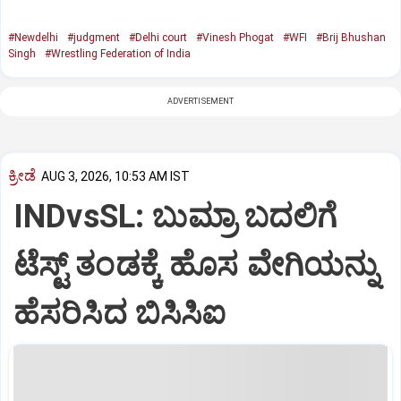
#Newdelhi
#judgment
#Delhi court
#Vinesh Phogat
#WFI
#Brij Bhushan
Singh
#Wrestling Federation of India
ADVERTISEMENT
ಕ್ರೀಡೆ
AUG 3, 2026, 10:53 AM IST
INDvsSL: ಬುಮ್ರಾ ಬದಲಿಗೆ
ಟೆಸ್ಟ್‌ ತಂಡಕ್ಕೆ ಹೊಸ ವೇಗಿಯನ್ನು
ಹೆಸರಿಸಿದ ಬಿಸಿಸಿಐ