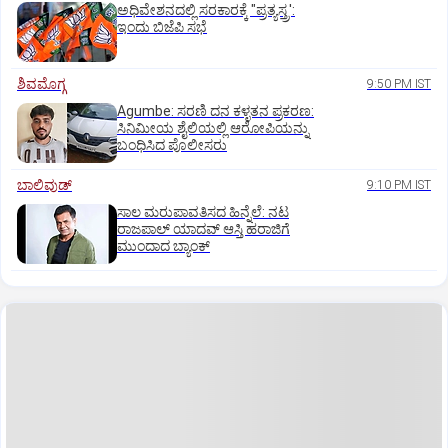
ಅಧಿವೇಶನದಲ್ಲಿ ಸರಕಾರಕ್ಕೆ "ಪ್ರತ್ಯಸ್ತ್ರ':
ಇಂದು ಬಿಜೆಪಿ ಸಭೆ
ಶಿವಮೊಗ್ಗ
9:50 PM IST
Agumbe: ಸರಣಿ ದನ ಕಳ್ಳತನ ಪ್ರಕರಣ:
ಸಿನಿಮೀಯ ಶೈಲಿಯಲ್ಲಿ ಆರೋಪಿಯನ್ನು
ಬಂಧಿಸಿದ ಪೊಲೀಸರು
ಬಾಲಿವುಡ್‌
9:10 PM IST
ಸಾಲ ಮರುಪಾವತಿಸದ ಹಿನ್ನೆಲೆ: ನಟ
ರಾಜಪಾಲ್ ಯಾದವ್‌ ಆಸ್ತಿ ಹರಾಜಿಗೆ
ಮುಂದಾದ ಬ್ಯಾಂಕ್