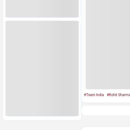
#Team India
#Rohit Sharm