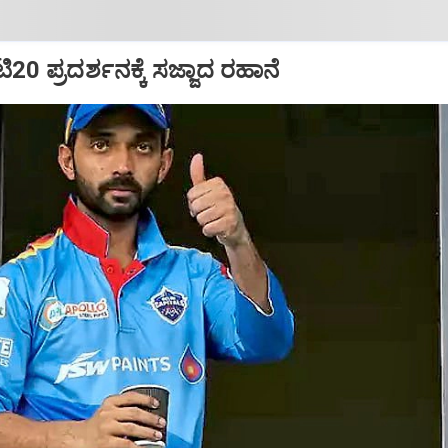
ಿ20 ಪ್ರದರ್ಶನಕ್ಕೆ ಸಜ್ಜಾದ ರಹಾನೆ