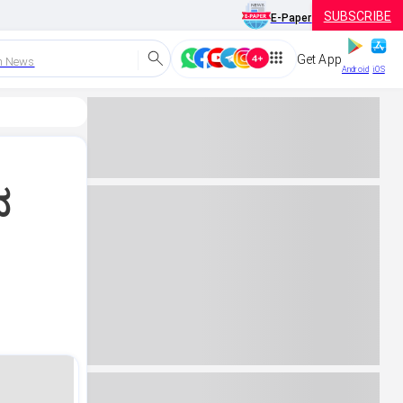
SUBSCRIBE
E-Paper
Get App
h News
Android
iOS
ದ