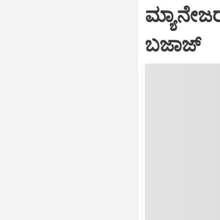
ಮ್ಯಾನೇಜರ್
ಬಜಾಜ್‌