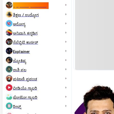
ಇಸ್ರೇಲ್- ಇರಾನ್‌ ಯುದ್ಧ
ಶಿಕ್ಷಣ / ಉದ್ಯೋಗ
ಆರೋಗ್ಯ
ಅನಿವಾಸಿ ಕನ್ನಡಿಗ
ಸೆಲೆಬ್ರಿಟಿ ಕಾರ್ನರ್‌
Explainer
ಜ್ಯೋತಿಷ್ಯ
ರಾಶಿ ಫಲ
ಪುಟಾಣಿ ಪ್ರಪಂಚ
ವೀಡಿಯೊ ಗ್ಯಾಲರಿ
ಫೋಟೋ ಗ್ಯಾಲರಿ
ರೀಲ್ಸ್