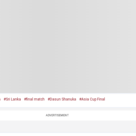
a
#Sri Lanka
#final match
#Dasun Shanuka
#Asia Cup Final
ADVERTISEMENT