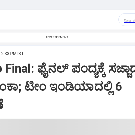
Searc
ADVERTISEMENT
, 2:33 PM IST
Final: ಫೈನಲ್ ಪಂದ್ಯಕ್ಕೆ ಸಜ್ಜಾ
ಂಕಾ; ಟೀಂ ಇಂಡಿಯಾದಲ್ಲಿ 6
ೆ