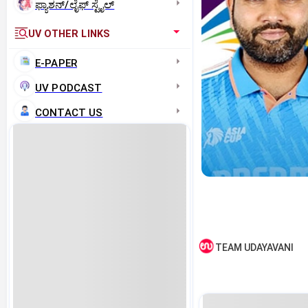
ಫ್ಯಾಶನ್/ಲೈಫ್‌ ಸ್ಟೈಲ್
UV OTHER LINKS
E-PAPER
UV PODCAST
CONTACT US
TEAM UDAYAVANI