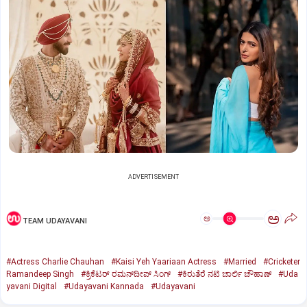
ADVERTISEMENT
ಅ
ಅ
TEAM UDAYAVANI
#Actress Charlie Chauhan
#Kaisi Yeh Yaariaan Actress
#Married
#Cricketer
Ramandeep Singh
#ಕ್ರಿಕೆಟರ್‌ ರಮನ್‌ದೀಪ್‌ ಸಿಂಗ್
#ಕಿರುತೆರೆ ನಟಿ ಚಾರ್ಲಿ ಚೌಹಾಣ್
#Uda
yavani Digital
#Udayavani Kannada
#Udayavani