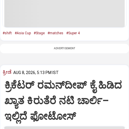
#shift
#Asia Cup
#Stage
#matches
#Super 4
ADVERTISEMENT
ಕ್ರೀಡೆ
AUG 8, 2026, 5:13 PM IST
ಕ್ರಿಕೆಟರ್‌ ರಮನ್‌ದೀಪ್‌ ಕೈ ಹಿಡಿದ
ಖ್ಯಾತ ಕಿರುತೆರೆ ನಟಿ ಚಾರ್ಲಿ–
ಇಲ್ಲಿದೆ ಫೋಟೋಸ್