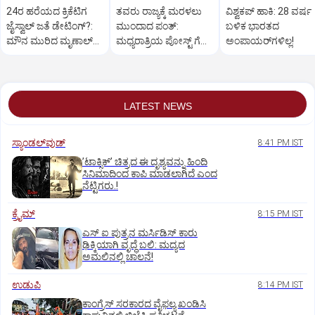
24ರ ಹರೆಯದ ಕ್ರಿಕೆಟಿಗ
ತವರು ರಾಜ್ಯಕ್ಕೆ ಮರಳಲು
ವಿಶ್ವಕಪ್‌ ಹಾಕಿ: 28 ವರ್ಷ
ಜೈಸ್ವಾಲ್‌ ಜತೆ ಡೇಟಿಂಗ್?:‌
ಮುಂದಾದ ಪಂತ್:‌
ಬಳಿಕ ಭಾರತದ
ಮೌನ ಮುರಿದ ಮೃಣಾಲ್‌
ಮಧ್ಯರಾತ್ರಿಯ ಪೋಸ್ಟ್‌ ಗೆ
ಅಂಪಾಯರ್‌ಗಳಿಲ್ಲ!
ಠಾಕೂರ್
ಸಿಎಂ ಧಾಮಿ ಪ್ರತಿಕ್ರಿಯೆ
LATEST NEWS
ಸ್ಯಾಂಡಲ್‌ವುಡ್‌
8:41 PM IST
ʼಟಾಕ್ಸಿಕ್‌ʼ ಚಿತ್ರದ ಈ ದೃಶ್ಯವನ್ನು ಹಿಂದಿ
ಸಿನಿಮಾದಿಂದ ಕಾಪಿ ಮಾಡಲಾಗಿದೆ ಎಂದ
ನೆಟ್ಟಿಗರು.!
ಕ್ರೈಮ್
8:15 PM IST
ಎಸ್ ಐ ಪುತ್ರನ ಮರ್ಸಿಡಿಸ್‌ ಕಾರು
ಢಿಕ್ಕಿಯಾಗಿ ವೃದ್ಧೆ ಬಲಿ: ಮದ್ಯದ
ಅಮಲಿನಲ್ಲಿ ಚಾಲನೆ!
ಉಡುಪಿ
8:14 PM IST
ಕಾಂಗ್ರೆಸ್ ಸರಕಾರದ ವೈಫಲ್ಯ ಖಂಡಿಸಿ