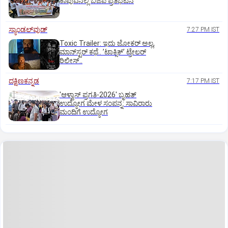
ಕಾಪುವಿನಲ್ಲಿ ಬಿಜೆಪಿ ಪ್ರತಿಭಟನೆ
ಸ್ಯಾಂಡಲ್‌ವುಡ್‌
7:27 PM IST
Toxic Trailer: ಇದು ಜೋಕರ್‌ ಅಲ್ಲ,
ಮಾನ್‌ಸ್ಟರ್‌ ಕಥೆ.. ʼಟಾಕ್ಸಿಕ್‌ʼ ಟ್ರೇಲರ್‌
ರಿಲೀಸ್..
ದಕ್ಷಿಣಕನ್ನಡ
7:17 PM IST
'ಆಳ್ವಾಸ್‌ ಪ್ರಗತಿ-2026' ಬೃಹತ್
ಉದ್ಯೋಗ ಮೇಳ ಸಂಪನ್ನ: ಸಾವಿರಾರು
ಮಂದಿಗೆ ಉದ್ಯೋಗ