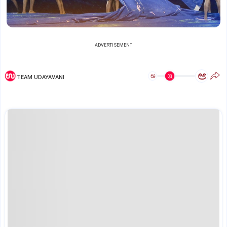
ADVERTISEMENT
ಅ
ಅ
TEAM UDAYAVANI