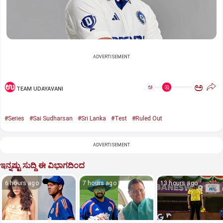
ADVERTISEMENT
ಅ
ಅ
TEAM UDAYAVANI
#Series
#Sai Sudharsan
#Sri Lanka
#Test
#Ruled Out
ADVERTISEMENT
ಇನ್ನಷ್ಟು ಸುದ್ದಿ ಈ ವಿಭಾಗದಿಂದ
6 hours ago
7 hours ago
13 hours ago