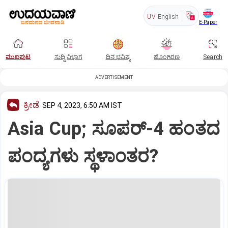
UV
English
E-Paper
ಮುಖಪುಟ
ಸುದ್ದಿ ವಿಭಾಗ
ದಿನ ಭವಿಷ್ಯ
ಹೊಂಗಿರಣ
Search
ADVERTISEMENT
ಕ್ರೀಡೆ
SEP 4, 2023, 6:50 AM IST
Asia Cup; ಸೂಪರ್‌-4 ಹಂತದ
ಪಂದ್ಯಗಳು ಸ್ಥಳಾಂತರ?