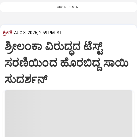
ADVERTISEMENT
ಕ್ರೀಡೆ
AUG 8, 2026, 2:59 PM IST
ಶ್ರೀಲಂಕಾ ವಿರುದ್ಧದ ಟೆಸ್ಟ್
ಸರಣಿಯಿಂದ ಹೊರಬಿದ್ದ ಸಾಯಿ
ಸುದರ್ಶನ್