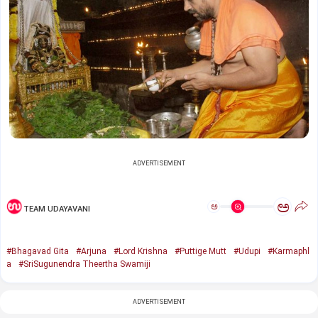
ADVERTISEMENT
ಅ
ಅ
TEAM UDAYAVANI
#Bhagavad Gita
#Arjuna
#Lord Krishna
#Puttige Mutt
#Udupi
#Karmaphl
a
#SriSugunendra Theertha Swamiji
ADVERTISEMENT