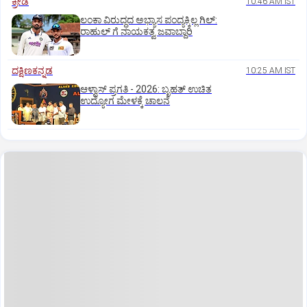
ಕ್ರೀಡೆ
10:46 AM IST
ಲಂಕಾ ವಿರುದ್ಧದ ಅಭ್ಯಾಸ ಪಂದ್ಯಕ್ಕಿಲ್ಲ ಗಿಲ್:‌
ರಾಹುಲ್‌ ಗೆ ನಾಯಕತ್ವ ಜವಾಬ್ದಾರಿ
ದಕ್ಷಿಣಕನ್ನಡ
10:25 AM IST
ಆಳ್ವಾಸ್‌ ಪ್ರಗತಿ - 2026: ಬೃಹತ್ ಉಚಿತ
ಉದ್ಯೋಗ ಮೇಳಕ್ಕೆ ಚಾಲನೆ