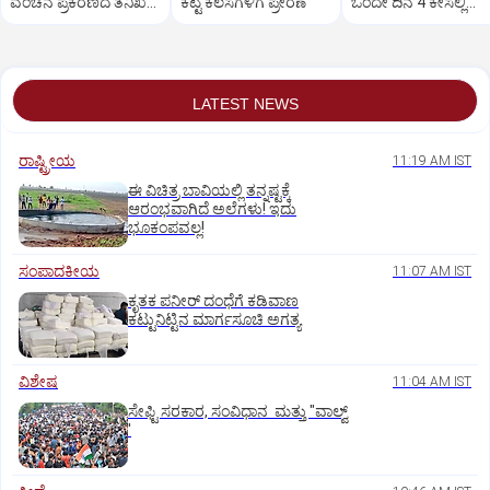
ವಂಚನೆ ಪ್ರಕರಣದ ತನಿಖೆ
ಕೆಟ್ಟ ಕೆಲಸಗಳಿಗೆ ಪ್ರೇರಣೆ
ಒಂದೇ ದಿನ 4 ಕೇಸಲ್ಲಿ
ಸಿಐಡಿಗೆ ವರ್ಗ
ಸುಪ್ರೀಂಕೋರ್ಟ್‌ ಅಭಿಮ
LATEST NEWS
ರಾಷ್ಟ್ರೀಯ
11:19 AM IST
ಈ ವಿಚಿತ್ರ ಬಾವಿಯಲ್ಲಿ ತನ್ನಷ್ಟಕ್ಕೆ
ಆರಂಭವಾಗಿದೆ ಅಲೆಗಳು! ಇದು
ಭೂಕಂಪವಲ್ಲ!
ಸಂಪಾದಕೀಯ
11:07 AM IST
ಕೃತಕ ಪನೀರ್‌ ದಂಧೆಗೆ ಕಡಿವಾಣ
ಕಟ್ಟುನಿಟ್ಟಿನ ಮಾರ್ಗಸೂಚಿ ಅಗತ್ಯ
ವಿಶೇಷ
11:04 AM IST
ಸೇಫ್ಟಿ ಸರಕಾರ, ಸಂವಿಧಾನ ಮತ್ತು "ವಾಲ್ವ್
'