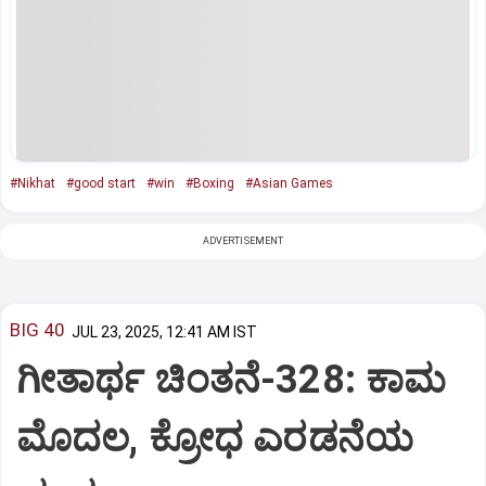
#Nikhat
#good start
#win
#Boxing
#Asian Games
ADVERTISEMENT
BIG 40
JUL 23, 2025, 12:41 AM IST
ಗೀತಾರ್ಥ ಚಿಂತನೆ-328: ಕಾಮ
ಮೊದಲ, ಕ್ರೋಧ ಎರಡನೆಯ