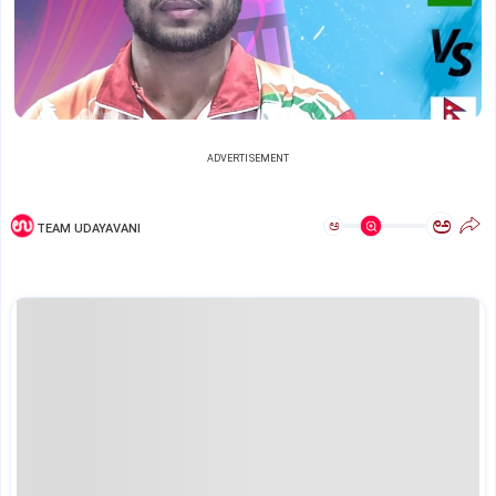
ADVERTISEMENT
ಅ
ಅ
TEAM UDAYAVANI