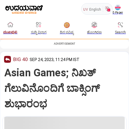
UV
English
E-Paper
ಮುಖಪುಟ
ಸುದ್ದಿ ವಿಭಾಗ
ದಿನ ಭವಿಷ್ಯ
ಹೊಂಗಿರಣ
Search
ADVERTISEMENT
BIG 40
SEP 24, 2023, 11:24 PM IST
Asian Games; ನಿಖತ್‌
ಗೆಲುವಿನೊಂದಿಗೆ ಬಾಕ್ಸಿಂಗ್‌
ಶುಭಾರಂಭ