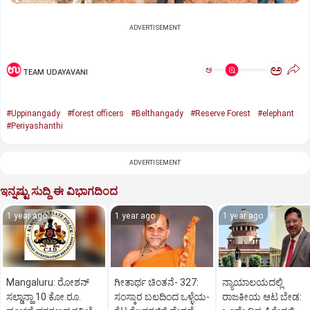
ADVERTISEMENT
ಅ
ಅ
TEAM UDAYAVANI
#Uppinangady
#forest officers
#Belthangady
#Reserve Forest
#elephant
#Periyashanthi
ADVERTISEMENT
ಇನ್ನಷ್ಟು ಸುದ್ದಿ ಈ ವಿಭಾಗದಿಂದ
1 year ago
1 year ago
1 year ago
Mangaluru: ರೋಶನ್‌
ಗೀತಾರ್ಥ ಚಿಂತನೆ- 327:
ನ್ಯಾಯಾಲಯದಲ್ಲಿ
ಸಲ್ಡಾನ್ಹಾ 10 ಕೋ.ರೂ.
ಸಂಸ್ಕಾರ ಬಲದಿಂದ ಒಳ್ಳೆಯ-
ರಾಜಕೀಯ ಆಟ ಬೇಡ: