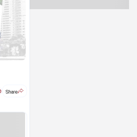
ಅ
Share