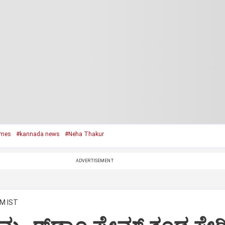
ames
#kannada news
#Neha Thakur
ADVERTISEMENT
PM IST