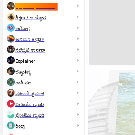
ಇಸ್ರೇಲ್- ಇರಾನ್‌ ಯುದ್ಧ
ಶಿಕ್ಷಣ / ಉದ್ಯೋಗ
ಆರೋಗ್ಯ
ಅನಿವಾಸಿ ಕನ್ನಡಿಗ
ಸೆಲೆಬ್ರಿಟಿ ಕಾರ್ನರ್‌
Explainer
ಜ್ಯೋತಿಷ್ಯ
ರಾಶಿ ಫಲ
ಪುಟಾಣಿ ಪ್ರಪಂಚ
ವೀಡಿಯೊ ಗ್ಯಾಲರಿ
ಫೋಟೋ ಗ್ಯಾಲರಿ
ರೀಲ್ಸ್