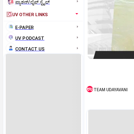
ಫ್ಯಾಶನ್/ಲೈಫ್‌ ಸ್ಟೈಲ್
UV OTHER LINKS
E-PAPER
UV PODCAST
CONTACT US
TEAM UDAYAVANI