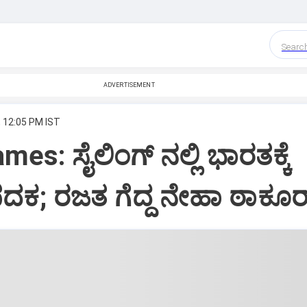
Searc
ADVERTISEMENT
, 12:05 PM IST
es: ಸೈಲಿಂಗ್ ನಲ್ಲಿ ಭಾರತಕ್ಕೆ
ದಕ; ರಜತ ಗೆದ್ದ ನೇಹಾ ಠಾಕೂರ