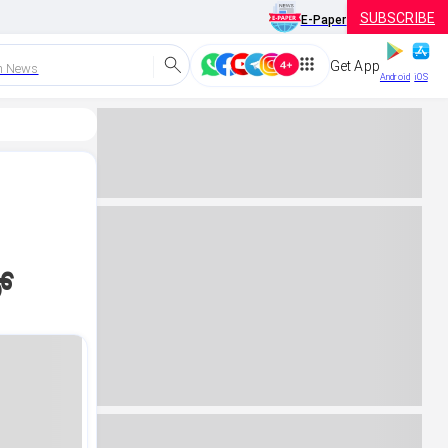
SUBSCRIBE
E-Paper
Get App
h News
Android
iOS
್