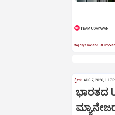
TEAM UDAYAVANI
#Ajinkya Rahane
#European
ಕ್ರೀಡೆ
AUG 7, 2026, 1:17 
ಭಾರತದ U
ಮ್ಯಾನೇಜರ್