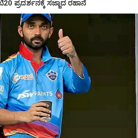
ಿ20 ಪ್ರದರ್ಶನಕ್ಕೆ ಸಜ್ಜಾದ ರಹಾನೆ