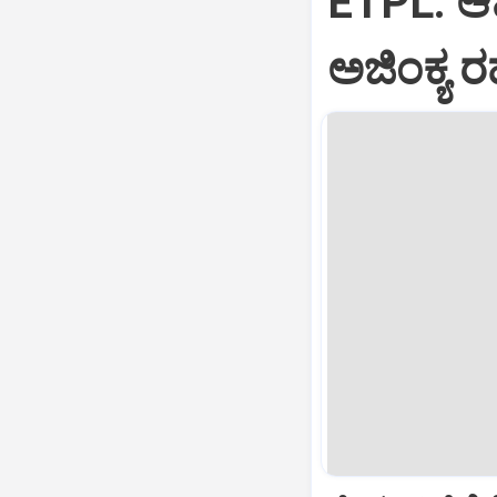
ETPL: ಆಮ್
ಅಜಿಂಕ್ಯ ರ