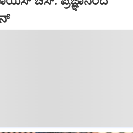
ಯಿಸ್‌ ಚೆಸ್‌: ಪ್ರಜ್ಞಾನಂದ
್‌