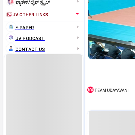
ಫ್ಯಾಶನ್/ಲೈಫ್‌ ಸ್ಟೈಲ್
UV OTHER LINKS
E-PAPER
UV PODCAST
CONTACT US
TEAM UDAYAVANI