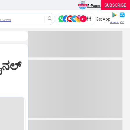
SUBSCRIBE
E-Paper
Get App
h News
Android
iOS
ೈನಲ್‌