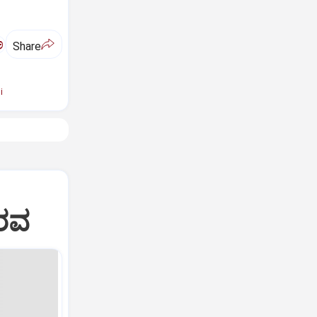
ಅ
Share
i
ೌರವ