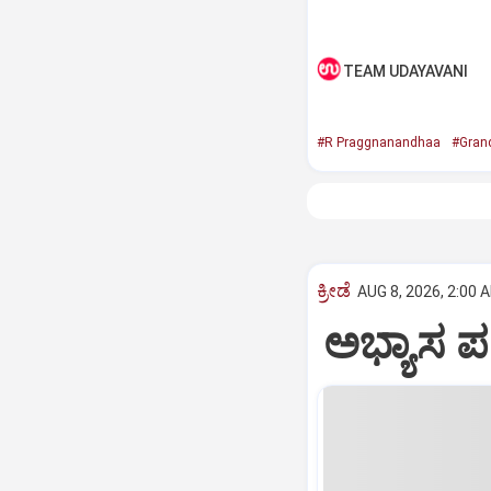
TEAM UDAYAVANI
#R Praggnanandhaa
#Gran
ಕ್ರೀಡೆ
AUG 8, 2026, 2:00 
ಅಭ್ಯಾಸ 