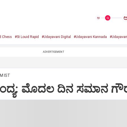
ಅ
d Chess
#St Louid Rapid
#Udayavani Digital
#Udayavani Kannada
#Udayavan
ADVERTISEMENT
AM IST
ಪಂದ್ಯ: ಮೊದಲ ದಿನ ಸಮಾನ ಗ