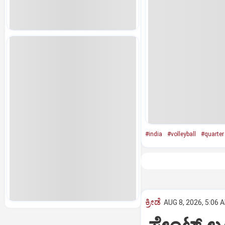
#india
#volleyball
#quarter 
ಕ್ರೀಡೆ
AUG 8, 2026, 5:06 