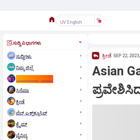
English
UV
ಸುದ್ದಿ ವಿಭಾಗಗಳು
ಕ್ರೀಡೆ
SEP 22, 2023
ಸುದ್ದಿಗಳು
Asian Gam
ನಿಮ್ಮ ಜಿಲ್ಲೆ
ಕಾಮನ್‌ ವೆಲ್ತ್‌ ಗೇಮ್ಸ್‌
ಪ್ರವೇಶಿಸ
ಸಿನೆಮಾ
ಕ್ರೀಡೆ
ವೆಬ್ ಎಕ್ಸ್‌ಕ್ಲೂಸಿವ್
ಕ್ರೈಮ್
ವೈವಿಧ್ಯ