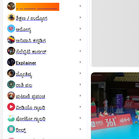
ಇಸ್ರೇಲ್- ಇರಾನ್‌ ಯುದ್ಧ
ಶಿಕ್ಷಣ / ಉದ್ಯೋಗ
ಆರೋಗ್ಯ
ಅನಿವಾಸಿ ಕನ್ನಡಿಗ
ಸೆಲೆಬ್ರಿಟಿ ಕಾರ್ನರ್‌
Explainer
ಜ್ಯೋತಿಷ್ಯ
ರಾಶಿ ಫಲ
ಪುಟಾಣಿ ಪ್ರಪಂಚ
ವೀಡಿಯೊ ಗ್ಯಾಲರಿ
ಫೋಟೋ ಗ್ಯಾಲರಿ
ರೀಲ್ಸ್