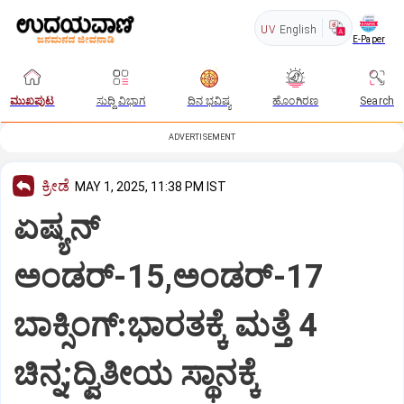
UV
English
E-Paper
ಮುಖಪುಟ
ಸುದ್ದಿ ವಿಭಾಗ
ದಿನ ಭವಿಷ್ಯ
ಹೊಂಗಿರಣ
Search
ADVERTISEMENT
ಕ್ರೀಡೆ
MAY 1, 2025, 11:38 PM IST
ಏಷ್ಯನ್‌
ಅಂಡರ್‌-15,ಅಂಡರ್‌-17
ಬಾಕ್ಸಿಂಗ್‌:ಭಾರತಕ್ಕೆ ಮತ್ತೆ 4
ಚಿನ್ನ;ದ್ವಿತೀಯ ಸ್ಥಾನಕ್ಕೆ