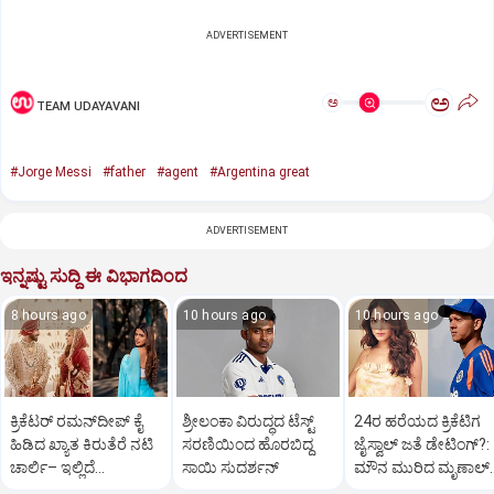
ADVERTISEMENT
ಅ
ಅ
TEAM UDAYAVANI
#Jorge Messi
#father
#agent
#Argentina great
ADVERTISEMENT
ಇನ್ನಷ್ಟು ಸುದ್ದಿ ಈ ವಿಭಾಗದಿಂದ
8 hours ago
10 hours ago
10 hours ago
ಕ್ರಿಕೆಟರ್‌ ರಮನ್‌ದೀಪ್‌ ಕೈ
ಶ್ರೀಲಂಕಾ ವಿರುದ್ಧದ ಟೆಸ್ಟ್
24ರ ಹರೆಯದ ಕ್ರಿಕೆಟಿಗ
ಹಿಡಿದ ಖ್ಯಾತ ಕಿರುತೆರೆ ನಟಿ
ಸರಣಿಯಿಂದ ಹೊರಬಿದ್ದ
ಜೈಸ್ವಾಲ್‌ ಜತೆ ಡೇಟಿಂಗ್?:‌
ಚಾರ್ಲಿ– ಇಲ್ಲಿದೆ
ಸಾಯಿ ಸುದರ್ಶನ್
ಮೌನ ಮುರಿದ ಮೃಣಾಲ್‌
ಫೋಟೋಸ್
ಠಾಕೂರ್