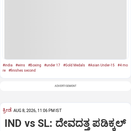
#india
#wins
#Boxing
#under 17
#Gold Medals
#Asian Under-15
#4 mo
re
#finishes second
ADVERTISEMENT
ಕ್ರೀಡೆ
AUG 8, 2026, 11:06 PM IST
IND vs SL: ದೇವದತ್ತ ಪಡಿಕ್ಕಲ್‌