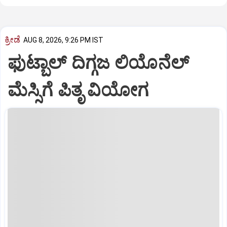
ಕ್ರೀಡೆ
AUG 8, 2026, 9:26 PM IST
ಫುಟ್ಬಾಲ್ ದಿಗ್ಗಜ ಲಿಯೊನೆಲ್‌
ಮೆಸ್ಸಿಗೆ ಪಿತೃ ವಿಯೋಗ