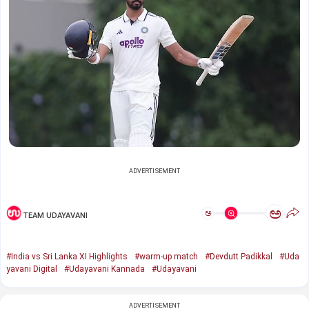
ADVERTISEMENT
ಅ
ಅ
TEAM UDAYAVANI
#India vs Sri Lanka XI Highlights
#warm-up match
#Devdutt Padikkal
#Uda
yavani Digital
#Udayavani Kannada
#Udayavani
ADVERTISEMENT