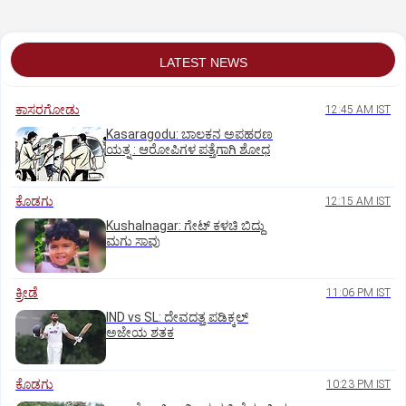
LATEST NEWS
ಕಾಸರಗೋಡು
12:45 AM IST
Kasaragodu: ಬಾಲಕನ ಅಪಹರಣ
ಯತ್ನ : ಆರೋಪಿಗಳ ಪತ್ತೆಗಾಗಿ ಶೋಧ
ಕೊಡಗು
12:15 AM IST
Kushalnagar: ಗೇಟ್ ಕಳಚಿ ಬಿದ್ದು
ಮಗು ಸಾವು
ಕ್ರೀಡೆ
11:06 PM IST
IND vs SL: ದೇವದತ್ತ ಪಡಿಕ್ಕಲ್‌
ಅಜೇಯ ಶತಕ
ಕೊಡಗು
10:23 PM IST