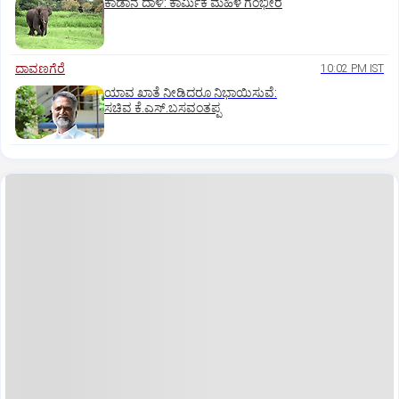
ಕಾಡಾನೆ ದಾಳಿ: ಕಾರ್ಮಿಕ ಮಹಿಳೆ ಗಂಭೀರ
ದಾವಣಗೆರೆ
10:02 PM IST
ಯಾವ ಖಾತೆ ನೀಡಿದರೂ ನಿಭಾಯಿಸುವೆ:
ಸಚಿವ ಕೆ.ಎಸ್.ಬಸವಂತಪ್ಪ