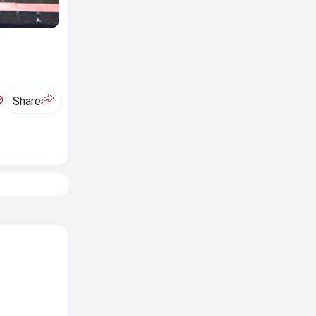
ಅ
Share