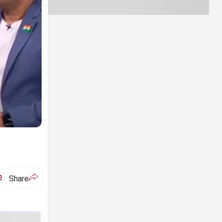
ಅ
Share