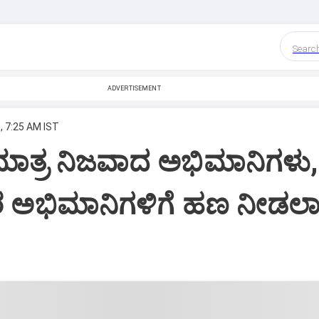
Searc
ADVERTISEMENT
, 7:25 AM IST
ಮಾತ್ರ ನಿಜವಾದ ಅಭಿಮಾನಿಗಳು,
ಅಭಿಮಾನಿಗಳಿಗೆ ಹಣ ನೀಡಲಾಗುತ