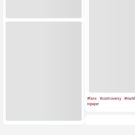
#fans
#controversy
#Harbh
nipaper