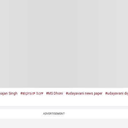
ajan Singh
#ಹರ್ಭಜನ್‌ ಸಿಂಗ್‌
#MS Dhoni
#udayavani news paper
#udayavani dig
ADVERTISEMENT