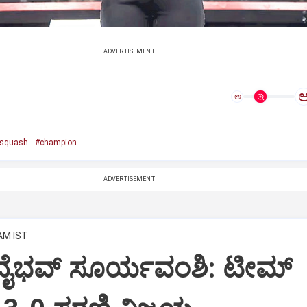
ADVERTISEMENT
ಅ
squash
#champion
ADVERTISEMENT
 AM IST
ವೈಭವ್‌ ಸೂರ್ಯವಂಶಿ: ಟೀಮ್‌