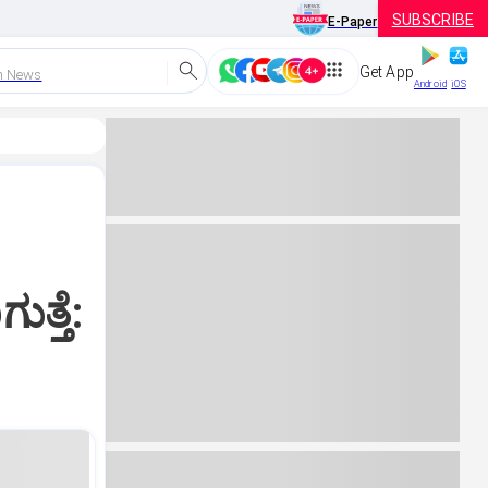
SUBSCRIBE
E-Paper
Get App
h News
Android
iOS
್ತೆ: