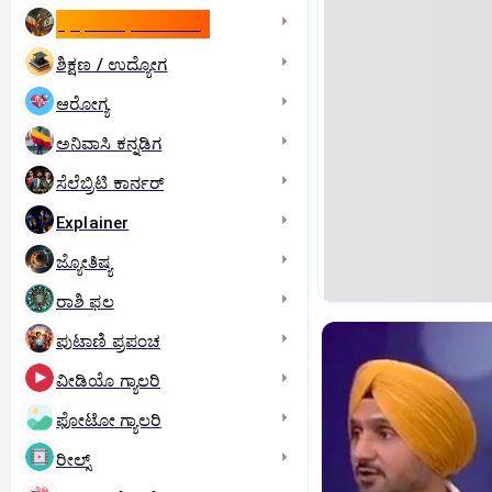
ಇಸ್ರೇಲ್- ಇರಾನ್‌ ಯುದ್ಧ
ಶಿಕ್ಷಣ / ಉದ್ಯೋಗ
ಆರೋಗ್ಯ
ಅನಿವಾಸಿ ಕನ್ನಡಿಗ
ಸೆಲೆಬ್ರಿಟಿ ಕಾರ್ನರ್‌
Explainer
ಜ್ಯೋತಿಷ್ಯ
ರಾಶಿ ಫಲ
ಪುಟಾಣಿ ಪ್ರಪಂಚ
ವೀಡಿಯೊ ಗ್ಯಾಲರಿ
ಫೋಟೋ ಗ್ಯಾಲರಿ
ರೀಲ್ಸ್