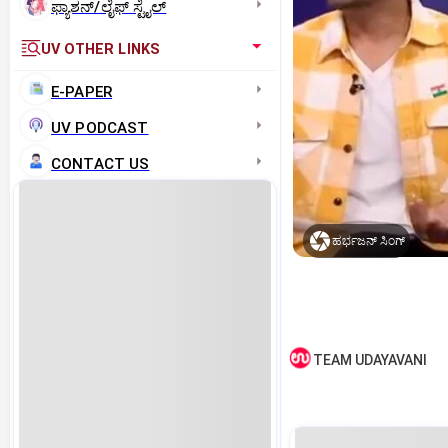
ಫ್ಯಾಶನ್/ಲೈಫ್‌ ಸ್ಟೈಲ್
UV OTHER LINKS
E-PAPER
UV PODCAST
CONTACT US
ಹರ್ಭಜನ್‌ ಸಿಂಗ್‌
TEAM UDAYAVANI