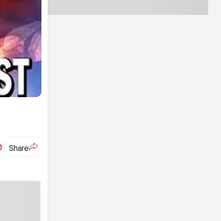
ಅ
Share