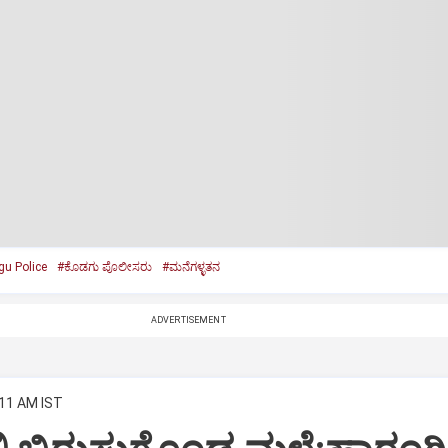
u Police
#ಕೊಡಗು ಪೊಲೀಸರು
#ಮನೆಗಳ್ಳತನ
ADVERTISEMENT
:11 AM IST