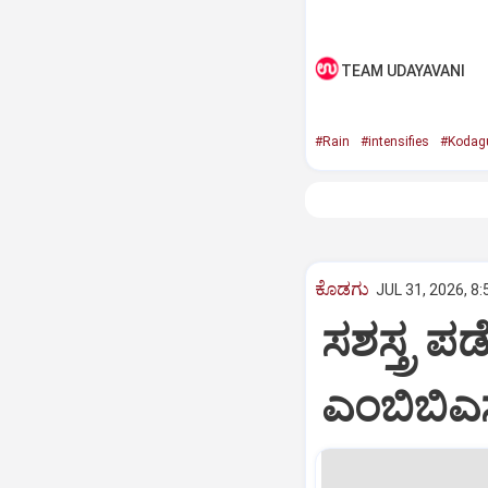
TEAM UDAYAVANI
#Rain
#intensifies
#Kodag
ಕೊಡಗು
JUL 31, 2026, 8
ಸಶಸ್ತ್ರ ಪ
ಎಂಬಿಬಿಎಸ್