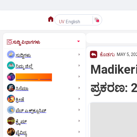
English
UV
ಸುದ್ದಿ ವಿಭಾಗಗಳು
ಕೊಡಗು
MAY 5, 20
ಸುದ್ದಿಗಳು
Madikeri
ನಿಮ್ಮ ಜಿಲ್ಲೆ
ಕಾಮನ್‌ ವೆಲ್ತ್‌ ಗೇಮ್ಸ್‌
ಪ್ರಕರಣ: 
ಸಿನೆಮಾ
ಕ್ರೀಡೆ
ವೆಬ್ ಎಕ್ಸ್‌ಕ್ಲೂಸಿವ್
ಕ್ರೈಮ್
ವೈವಿಧ್ಯ