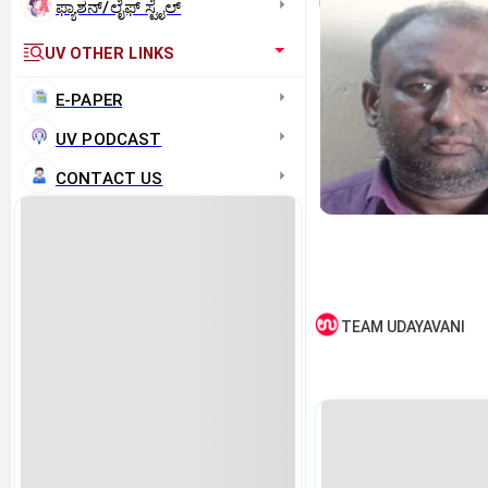
ಫ್ಯಾಶನ್/ಲೈಫ್‌ ಸ್ಟೈಲ್
UV OTHER LINKS
E-PAPER
UV PODCAST
CONTACT US
TEAM UDAYAVANI