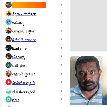
ಇಸ್ರೇಲ್- ಇರಾನ್‌ ಯುದ್ಧ
ಶಿಕ್ಷಣ / ಉದ್ಯೋಗ
ಆರೋಗ್ಯ
ಅನಿವಾಸಿ ಕನ್ನಡಿಗ
ಸೆಲೆಬ್ರಿಟಿ ಕಾರ್ನರ್‌
Explainer
ಜ್ಯೋತಿಷ್ಯ
ರಾಶಿ ಫಲ
ಪುಟಾಣಿ ಪ್ರಪಂಚ
ವೀಡಿಯೊ ಗ್ಯಾಲರಿ
ಫೋಟೋ ಗ್ಯಾಲರಿ
ರೀಲ್ಸ್