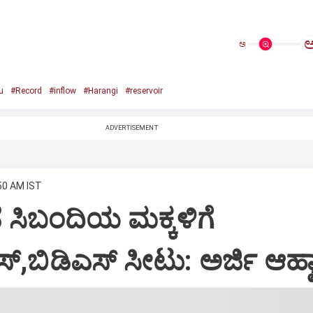
ಅ
u
#Record
#inflow
#Harangi
#reservoir
ADVERTISEMENT
:50 AM IST
ಡೆ ಸಿಬಂದಿಯ ಮಕ್ಕಳಿಗೆ
‌,ಬಿಡಿಎಸ್‌ ಸೀಟು: ಅರ್ಜಿ ಆಹ್