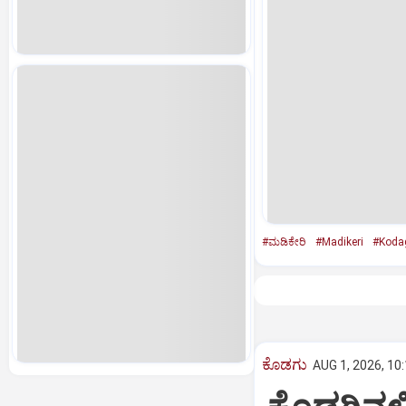
#ಮಡಿಕೇರಿ
#Madikeri
#Kodag
ಕೊಡಗು
AUG 1, 2026, 10