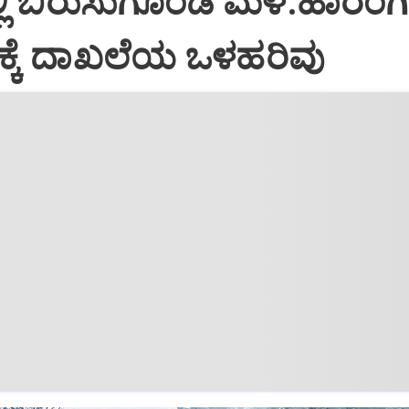
್ಲಿ ಬಿರುಸುಗೊಂಡ ಮಳೆ:ಹಾರಂಗಿ
ಕೆ ದಾಖಲೆಯ ಒಳಹರಿವು