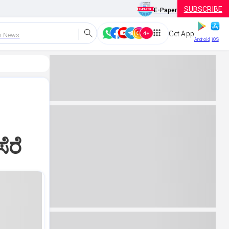
SUBSCRIBE
E-Paper
Get App
h News
Android
iOS
ೆರೆ