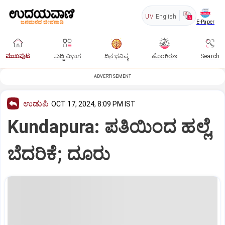
UV
English
E-Paper
ಮುಖಪುಟ
ಸುದ್ದಿ ವಿಭಾಗ
ದಿನ ಭವಿಷ್ಯ
ಹೊಂಗಿರಣ
Search
ADVERTISEMENT
ಉಡುಪಿ
OCT 17, 2024, 8:09 PM IST
Kundapura: ಪತಿಯಿಂದ ಹಲ್ಲೆ,
ಬೆದರಿಕೆ; ದೂರು