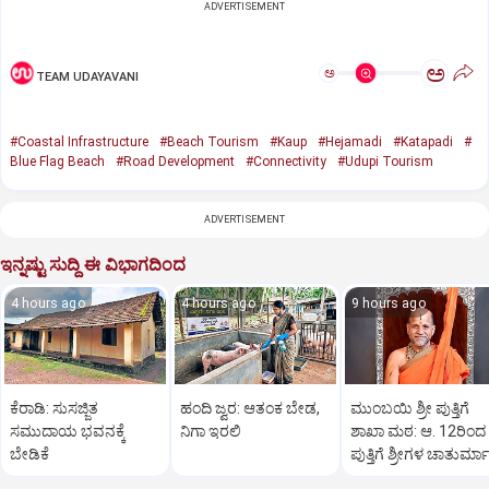
ADVERTISEMENT
ಅ
ಅ
TEAM UDAYAVANI
#Coastal Infrastructure
#Beach Tourism
#Kaup
#Hejamadi
#Katapadi
#
Blue Flag Beach
#Road Development
#Connectivity
#Udupi Tourism
ADVERTISEMENT
ಇನ್ನಷ್ಟು ಸುದ್ದಿ ಈ ವಿಭಾಗದಿಂದ
4 hours ago
4 hours ago
9 hours ago
ಕೆರಾಡಿ: ಸುಸಜ್ಜಿತ
ಹಂದಿ ಜ್ವರ: ಆತಂಕ ಬೇಡ,
ಮುಂಬಯಿ ಶ್ರೀ ಪುತ್ತಿಗೆ
ಸಮುದಾಯ ಭವನಕ್ಕೆ
ನಿಗಾ ಇರಲಿ
ಶಾಖಾ ಮಠ: ಆ. 12ರಿಂದ
ಬೇಡಿಕೆ
ಪುತ್ತಿಗೆ ಶ್ರೀಗಳ ಚಾತುರ್ಮ
ವ್ರತ