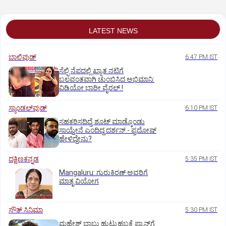
LATEST NEWS
ಬಾಲಿವುಡ್‌
6:47 PM IST
ಸೆಲ್ಫಿ ನೆಪದಲ್ಲಿ ಖ್ಯಾತ ನಟಿಗೆ
ಬಲವಂತವಾಗಿ ಚುಂಬಿಸಿದ ಅಭಿಮಾನಿ:
ವಿಡಿಯೋ ಭಾರೀ ವೈರಲ್.!
ಸ್ಯಾಂಡಲ್‌ವುಡ್‌
6:10 PM IST
ಸಹಕರಿಸದಿದ್ರೆ ಶೂಟ್‌ ಮಾಡ್ಕೊಂಡು
ಸಾಯ್ತೇನೆ ಎಂದಿದ್ದ ದರ್ಶನ್‌ - ಪ್ರದೋಷ್‌
ಹೇಳಿದ್ದೇನು?
ದಕ್ಷಿಣಕನ್ನಡ
5:35 PM IST
Mangaluru: ಗುರುಕಿರಣ್ ಅವರಿಗೆ
ಮಾತೃ ವಿಯೋಗ
ಸೌತ್‌ ಸಿನಿಮಾ
5:30 PM IST
ಮಹೇಶ್‌ ಬಾಬು ಹುಟ್ಟುಹಬ್ಬಕ್ಕೆ ಫ್ಯಾನ್ಸ್‌ಗೆ