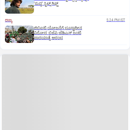
ʼರುದ್ರʼ ಸ್ಟಿಲ್ಸ್‌ ಗಿಫ್ಟ್
ರಾಜ್ಯ
5:24 PM IST
ಜಿಬಿಐಟಿ ಯೋಜನೆಗೆ ಭೂಸ್ವಾಧೀನ
ವಿರೋಧ: ಬಿಜೆಪಿ-ಜೆಡಿಎಸ್‌ ಜಂಟಿ
ಪಾದಯಾತ್ರೆ ಆರಂಭ