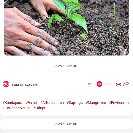
ADVERTISEMENT
ಅ
ಅ
TEAM UDAYAVANI
#Kundapura
#Forest
#Afforestation
#Saplings
#Mangroves
#Environmen
t
#Conservation
#Udupi
ADVERTISEMENT