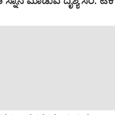
ಸ್ನಾನ ಮಾಡುವ ದೃಶ್ಯ ಸೆರೆ: ಟೆಕಿ