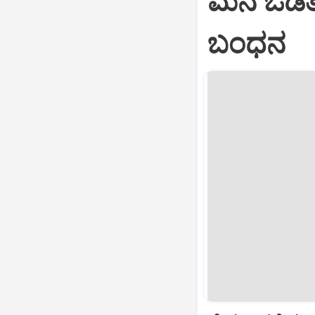
ಮನೆ ಒಡತಿ 
ಬಂಧನ