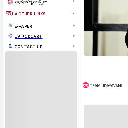
ಫ್ಯಾಶನ್/ಲೈಫ್‌ ಸ್ಟೈಲ್
UV OTHER LINKS
E-PAPER
UV PODCAST
CONTACT US
TEAM UDAYAVANI