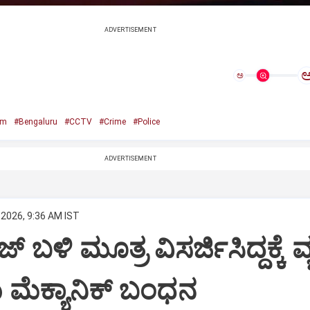
ADVERTISEMENT
ಅ
sm
#Bengaluru
#CCTV
#Crime
#Police
ADVERTISEMENT
 2026, 9:36 AM IST
ಜ್ ಬಳಿ ಮೂತ್ರ ವಿಸರ್ಜಿಸಿದ್ದಕ್ಕೆ ವ್
ರು ಮೆಕ್ಯಾನಿಕ್ ಬಂಧನ