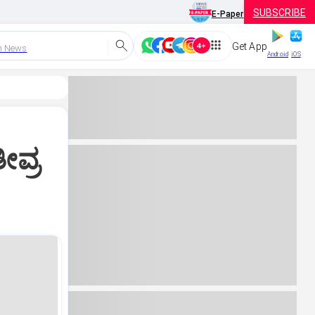
SUBSCRIBE
E-Paper
Get App
h News
Android
iOS
ೀವ್ರ