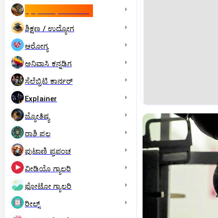
ಇಸ್ರೇಲ್- ಇರಾನ್‌ ಯುದ್ಧ
ಶಿಕ್ಷಣ / ಉದ್ಯೋಗ
ಆರೋಗ್ಯ
ಅನಿವಾಸಿ ಕನ್ನಡಿಗ
ಸೆಲೆಬ್ರಿಟಿ ಕಾರ್ನರ್‌
Explainer
ಜ್ಯೋತಿಷ್ಯ
ರಾಶಿ ಫಲ
ಪುಟಾಣಿ ಪ್ರಪಂಚ
ವೀಡಿಯೊ ಗ್ಯಾಲರಿ
ಫೋಟೋ ಗ್ಯಾಲರಿ
ರೀಲ್ಸ್