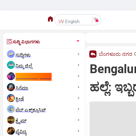
English
UV
ಸುದ್ದಿ ವಿಭಾಗಗಳು
ಬೆಂಗಳೂರು ನಗರ
ಸುದ್ದಿಗಳು
Bengaluru:
ನಿಮ್ಮ ಜಿಲ್ಲೆ
ಕಾಮನ್‌ ವೆಲ್ತ್‌ ಗೇಮ್ಸ್‌
ಹಲ್ಲೆ: ಇ
ಸಿನೆಮಾ
ಕ್ರೀಡೆ
ವೆಬ್ ಎಕ್ಸ್‌ಕ್ಲೂಸಿವ್
ಕ್ರೈಮ್
ವೈವಿಧ್ಯ