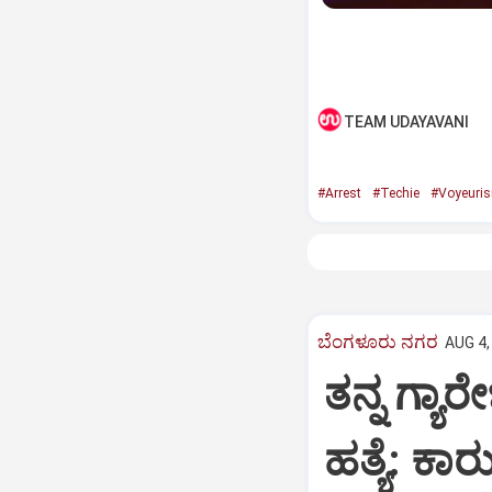
TEAM UDAYAVANI
#Arrest
#Techie
#Voyeuri
ಬೆಂಗಳೂರು ನಗರ
AUG 4,
ತನ್ನ ಗ್ಯಾರೇ
ಹತ್ಯೆ: ಕಾ