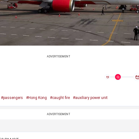
ADVERTISEMENT
ಅ
#passengers
#Hong Kong
#caught fire
#auxiliary power unit
ADVERTISEMENT