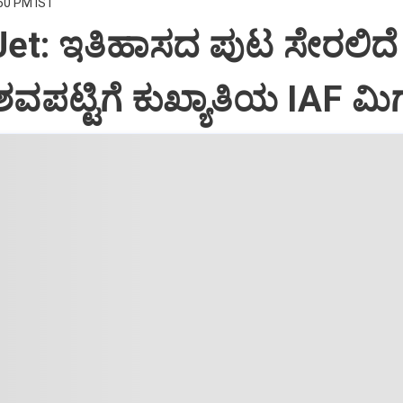
:50 PM IST
Jet: ಇತಿಹಾಸದ ಪುಟ ಸೇರಲಿದೆ
ವಪಟ್ಟಿಗೆ ಕುಖ್ಯಾತಿಯ IAF ಮಿಗ