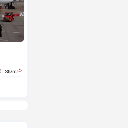
ಅ
Share