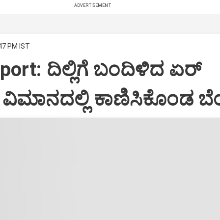
ADVERTISEMENT
:47 PM IST
port: ದಿಲ್ಲಿಗೆ ಬಂದಿಳಿದ ಏರ್‌
ಿಮಾನದಲ್ಲಿ ಕಾಣಿಸಿಕೊಂಡ ಬೆಂ