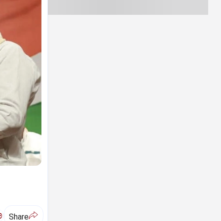
ಅ
Share