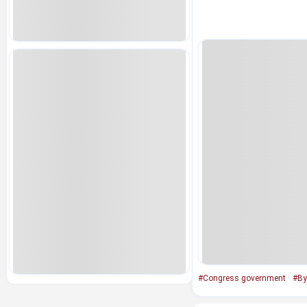
#Congress government
#By