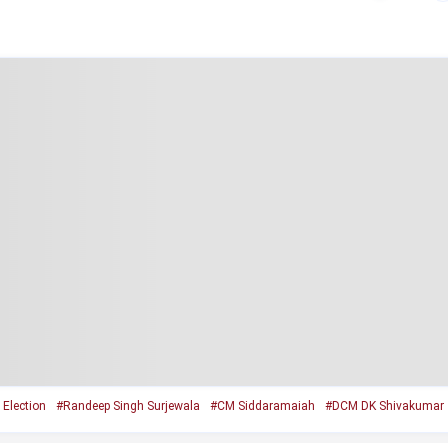
 Election
#Randeep Singh Surjewala
#CM Siddaramaiah
#DCM DK Shivakumar