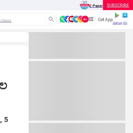
SUBSCRIBE
E-Paper
Get App
h News
Android
iOS
ಾಲ
, 5