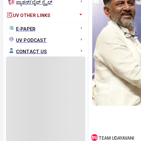
ಫ್ಯಾಶನ್/ಲೈಫ್‌ ಸ್ಟೈಲ್
UV OTHER LINKS
E-PAPER
UV PODCAST
CONTACT US
TEAM UDAYAVANI