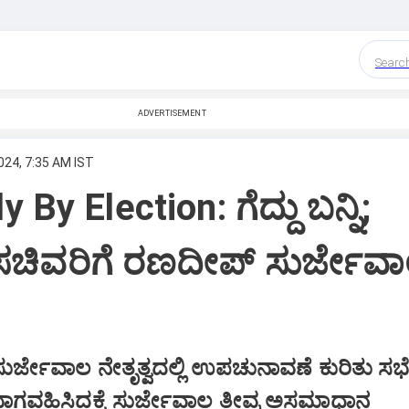
Searc
ADVERTISEMENT
024, 7:35 AM IST
By Election: ಗೆದ್ದು ಬನ್ನಿ;
‌ ಸಚಿವರಿಗೆ ರಣದೀಪ್‌ ಸುರ್ಜೇವ
ಸುರ್ಜೇವಾಲ ನೇತೃತ್ವದಲ್ಲಿ ಉಪಚುನಾವಣೆ ಕುರಿತು ಸಭೆ
ಾಗವಹಿಸಿದ್ದಕ್ಕೆ ಸುರ್ಜೇವಾಲ ತೀವ್ರ ಅಸಮಾಧಾನ