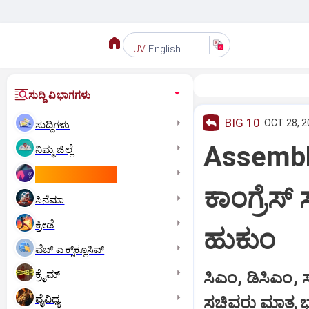
English
UV
ಸುದ್ದಿ ವಿಭಾಗಗಳು
BIG 10
OCT 28, 2
ಸುದ್ದಿಗಳು
Assembly 
ನಿಮ್ಮ ಜಿಲ್ಲೆ
ಕಾಮನ್‌ ವೆಲ್ತ್‌ ಗೇಮ್ಸ್‌
ಕಾಂಗ್ರೆಸ್
ಸಿನೆಮಾ
ಕ್ರೀಡೆ
ಹುಕುಂ
ವೆಬ್ ಎಕ್ಸ್‌ಕ್ಲೂಸಿವ್
ಕ್ರೈಮ್
ಸಿಎಂ, ಡಿಸಿಎಂ, 
ವೈವಿಧ್ಯ
ಸಚಿವರು ಮಾತ್ರ ಭ