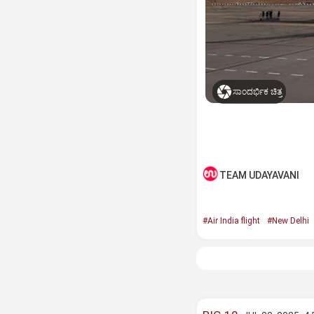
ಸಾಂದರ್ಭಿಕ ಚಿತ್ರ
TEAM UDAYAVANI
#Air India flight
#New Delhi