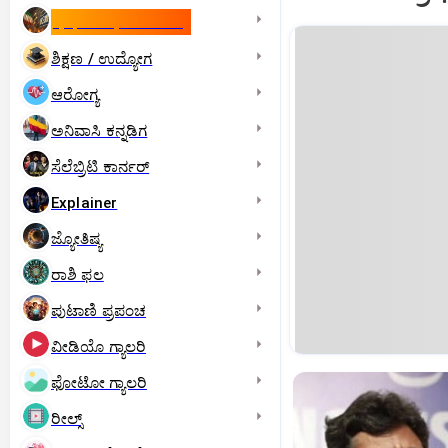
ಇಸ್ರೇಲ್- ಇರಾನ್‌ ಯುದ್ಧ
ಶಿಕ್ಷಣ / ಉದ್ಯೋಗ
ಆರೋಗ್ಯ
ಅನಿವಾಸಿ ಕನ್ನಡಿಗ
ಸೆಲೆಬ್ರಿಟಿ ಕಾರ್ನರ್‌
Explainer
ಜ್ಯೋತಿಷ್ಯ
ರಾಶಿ ಫಲ
ಪುಟಾಣಿ ಪ್ರಪಂಚ
ವೀಡಿಯೊ ಗ್ಯಾಲರಿ
ಫೋಟೋ ಗ್ಯಾಲರಿ
ರೀಲ್ಸ್