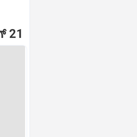
್‌ 21