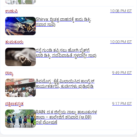
ಉಡುಪಿ
10:08 PM IST
Shirva: ದ್ವಿಚಕ್ರ ವಾಹನಕ್ಕೆ ಕಾರು ಢಿಕ್ಕಿ;
ಸವಾರ ಸಾವು
ತುಮಕೂರು
10:00 PM IST
ರಸ್ತೆ ಗುಂಡಿ ತಪ್ಪಿಸಲು ಹೋಗಿ ಬೈಕ್‌ಗೆ
ಲಾರಿ ಡಿಕ್ಕಿ, ನವವಿವಾಹಿತೆ ಸ್ಥಳದಲ್ಲೇ ಸಾವು
ರಾಜ್ಯ
9:49 PM IST
ಶಿವಮೊಗ್ಗ : ಕೈಕೈ ಮಿಲಾಯಿಸಿದ ಕಾಂಗ್ರೆಸ್
ಕಾರ್ಯಕರ್ತರು, ಕುರ್ಚಿಗಳು ಪುಡಿಪುಡಿ
ದಕ್ಷಿಣಕನ್ನಡ
9:17 PM IST
RAIN: ದ.ಕ ಜಿಲ್ಲೆಯ ನಾಲ್ಕು ತಾಲೂಕುಗಳ
ಶಾಲಾ – ಕಾಲೇಜಿಗೆ ಶನಿವಾರ (ಆ.08)
ರಜೆ ಘೋಷಣೆ