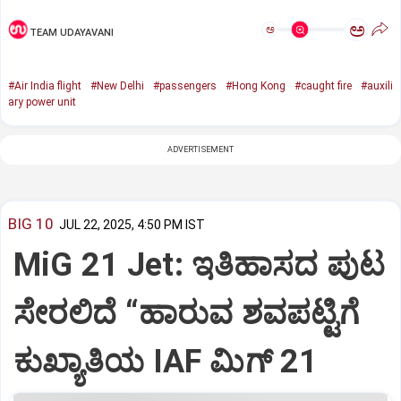
ಅ
ಅ
TEAM UDAYAVANI
#Air India flight
#New Delhi
#passengers
#Hong Kong
#caught fire
#auxili
ary power unit
ADVERTISEMENT
BIG 10
JUL 22, 2025, 4:50 PM IST
MiG 21 Jet: ಇತಿಹಾಸದ ಪುಟ
ಸೇರಲಿದೆ “ಹಾರುವ ಶವಪಟ್ಟಿಗೆ
ಕುಖ್ಯಾತಿಯ IAF ಮಿಗ್‌ 21