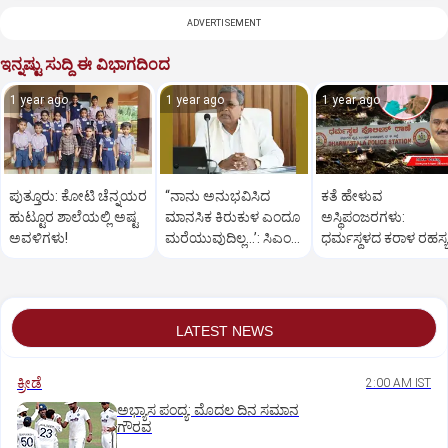
ADVERTISEMENT
ಇನ್ನಷ್ಟು ಸುದ್ದಿ ಈ ವಿಭಾಗದಿಂದ
1 year ago
1 year ago
1 year ago
ಪುತ್ತೂರು: ಕೋಟಿ ಚೆನ್ನಯರ
“ನಾನು ಅನುಭವಿಸಿದ
ಕತೆ ಹೇಳುವ
ಹುಟ್ಟೂರ ಶಾಲೆಯಲ್ಲಿ ಅಷ್ಟ
ಮಾನಸಿಕ ಕಿರುಕುಳ ಎಂದೂ
ಅಸ್ಥಿಪಂಜರಗಳು:
ಅವಳಿಗಳು!
ಮರೆಯುವುದಿಲ್ಲ…’: ಸಿಎಂ
ಧರ್ಮಸ್ಥಳದ‌ ಕರಾಳ ರಹಸ್ಯ
ಸಿದ್ದರಾಮಯ್ಯ
ತೆರೆದಿಡಲಿದೆಯೇ ಡಿಎನ್
ಪರೀಕ್ಷೆ?
LATEST NEWS
ಕ್ರೀಡೆ
2:00 AM IST
ಅಭ್ಯಾಸ ಪಂದ್ಯ: ಮೊದಲ ದಿನ ಸಮಾನ
ಗೌರವ