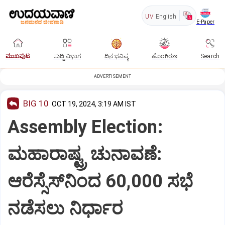
UV
English
E-Paper
ಮುಖಪುಟ
ಸುದ್ದಿ ವಿಭಾಗ
ದಿನ ಭವಿಷ್ಯ
ಹೊಂಗಿರಣ
Search
ADVERTISEMENT
BIG 10
OCT 19, 2024, 3:19 AM IST
Assembly Election:
ಮಹಾರಾಷ್ಟ್ರ ಚುನಾವಣೆ:
ಆರೆಸ್ಸೆಸ್‌ನಿಂದ 60,000 ಸಭೆ
ನಡೆಸಲು ನಿರ್ಧಾರ