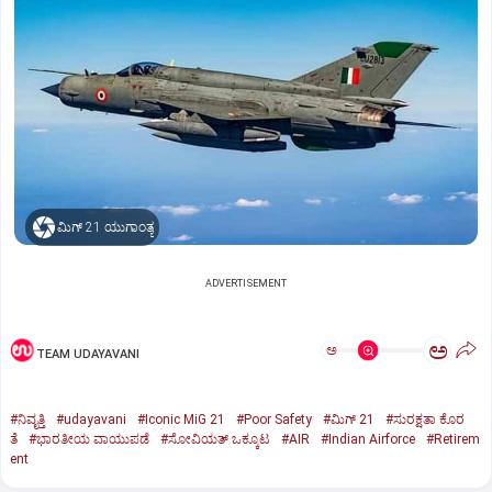
ಮಿಗ್‌ 21 ಯುಗಾಂತ್ಯ
ADVERTISEMENT
ಅ
ಅ
TEAM UDAYAVANI
#ನಿವೃತ್ತಿ
#udayavani
#Iconic MiG 21
#Poor Safety
#ಮಿಗ್‌ 21
#ಸುರಕ್ಷತಾ ಕೊರ
ತೆ
#ಭಾರತೀಯ ವಾಯುಪಡೆ
#ಸೋವಿಯತ್‌ ಒಕ್ಕೂಟ
#AIR
#Indian Airforce
#Retirem
ent