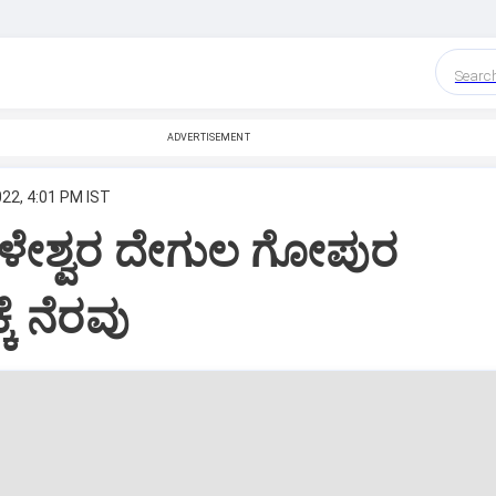
Searc
ADVERTISEMENT
022, 4:01 PM IST
ಳೇಶ್ವರ ದೇಗುಲ ಗೋಪುರ
ಕೆ ನೆರವು