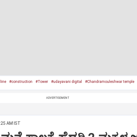
line
#construction
#Tower
#udayavani digital
#Chandramouleshwar temple
ADVERTISEMENT
2:25 AM IST