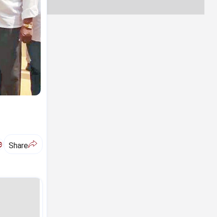
ಅ
Share