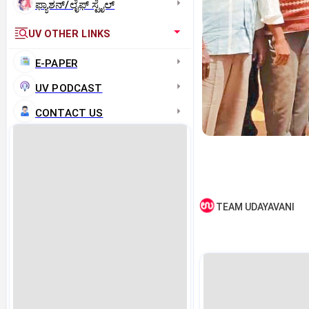
ಫ್ಯಾಶನ್/ಲೈಫ್‌ ಸ್ಟೈಲ್
UV OTHER LINKS
E-PAPER
UV PODCAST
CONTACT US
TEAM UDAYAVANI