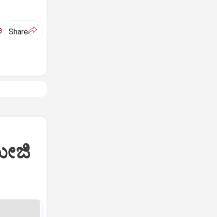
ಅ
Share
ಮೀಜಿ