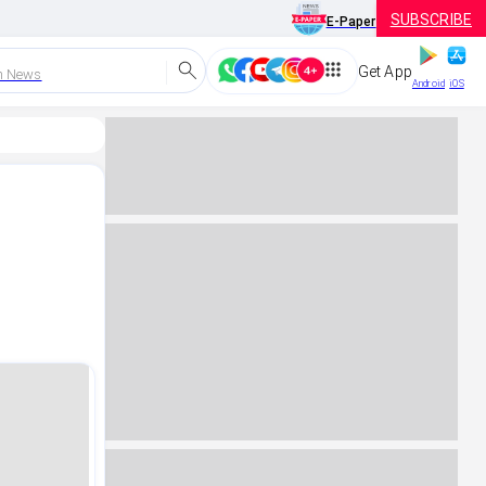
SUBSCRIBE
E-Paper
Get App
h News
Android
iOS