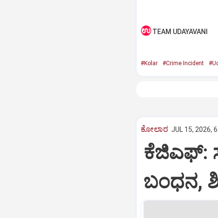
TEAM UDAYAVANI
#Kolar
#Crime Incident
#Ud
ಕೋಲಾರ
JUL 15, 2026, 
ಕೆಜಿಎಫ್‌
ಬಂಧನ, ಶಿ