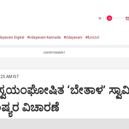
ಅ
ayavani Digital
#Udayavani Kannada
#Udayavani
#ಕೋಲಾರ
ADVERTISEMENT
6:25 AM IST
: ಸ್ವಯಂಘೋಷಿತ ‘ಬೇತಾಳ’ ಸ್ವಾ
ಷ್ಯರ ವಿಚಾರಣೆ