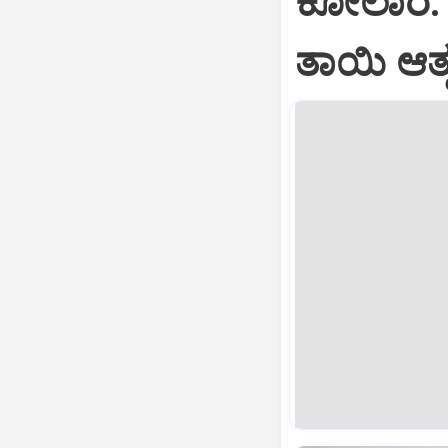
ಕೋಲಾರ: ಮ
ತಾಯಿ ಆತ್ಮ