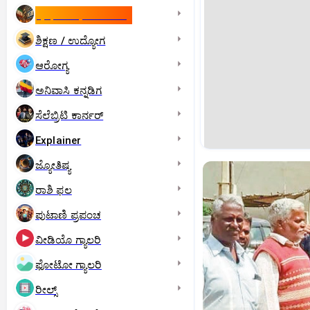
ಇಸ್ರೇಲ್- ಇರಾನ್‌ ಯುದ್ಧ
ಶಿಕ್ಷಣ / ಉದ್ಯೋಗ
ಆರೋಗ್ಯ
ಅನಿವಾಸಿ ಕನ್ನಡಿಗ
ಸೆಲೆಬ್ರಿಟಿ ಕಾರ್ನರ್‌
Explainer
ಜ್ಯೋತಿಷ್ಯ
ರಾಶಿ ಫಲ
ಪುಟಾಣಿ ಪ್ರಪಂಚ
ವೀಡಿಯೊ ಗ್ಯಾಲರಿ
ಫೋಟೋ ಗ್ಯಾಲರಿ
ರೀಲ್ಸ್