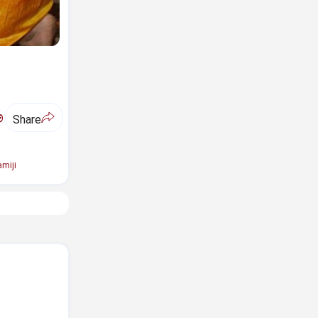
ಅ
Share
miji