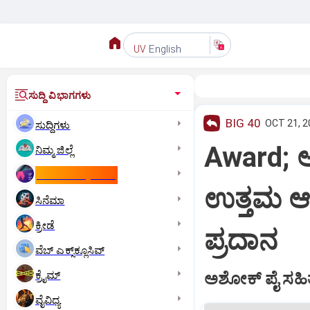
English
UV
ಸುದ್ದಿ ವಿಭಾಗಗಳು
BIG 40
OCT 21, 2
ಸುದ್ದಿಗಳು
Award; 
ನಿಮ್ಮ ಜಿಲ್ಲೆ
ಕಾಮನ್‌ ವೆಲ್ತ್‌ ಗೇಮ್ಸ್‌
ಉತ್ತಮ ಆಡಳ
ಸಿನೆಮಾ
ಕ್ರೀಡೆ
ಪ್ರದಾನ
ವೆಬ್ ಎಕ್ಸ್‌ಕ್ಲೂಸಿವ್
ಕ್ರೈಮ್
ಅಶೋಕ್‌ ಪೈ ಸಹಿತ
ವೈವಿಧ್ಯ