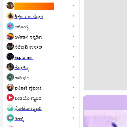
ಇಸ್ರೇಲ್- ಇರಾನ್‌ ಯುದ್ಧ
ಶಿಕ್ಷಣ / ಉದ್ಯೋಗ
ಆರೋಗ್ಯ
ಅನಿವಾಸಿ ಕನ್ನಡಿಗ
ಸೆಲೆಬ್ರಿಟಿ ಕಾರ್ನರ್‌
Explainer
ಜ್ಯೋತಿಷ್ಯ
ರಾಶಿ ಫಲ
ಪುಟಾಣಿ ಪ್ರಪಂಚ
ವೀಡಿಯೊ ಗ್ಯಾಲರಿ
ಫೋಟೋ ಗ್ಯಾಲರಿ
ರೀಲ್ಸ್