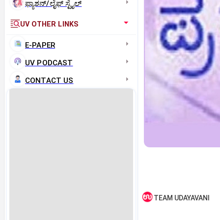
ಫ್ಯಾಶನ್/ಲೈಫ್‌ ಸ್ಟೈಲ್
UV OTHER LINKS
E-PAPER
UV PODCAST
CONTACT US
TEAM UDAYAVANI