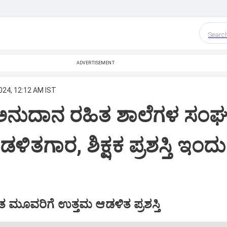
Searc
ADVERTISEMENT
024, 12:12 AM IST
ಅನುದಾನ ರಹಿತ ಶಾಲೆಗಳ ಸಂಘ
ಿತಗಾರ, ಶಿಕ್ಷಕ ಪ್ರಶಸ್ತಿ ಇಂದು
 ಮೂವರಿಗೆ ಉತ್ತಮ ಆಡಳಿತ ಪ್ರಶಸ್ತಿ