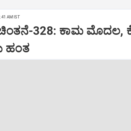
2:41 AM IST
 ಚಿಂತನೆ-328: ಕಾಮ ಮೊದಲ, 
 ಹಂತ