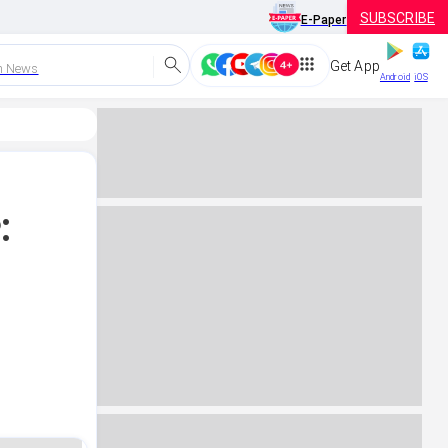
SUBSCRIBE
E-Paper
Get App
h News
Android
iOS
: