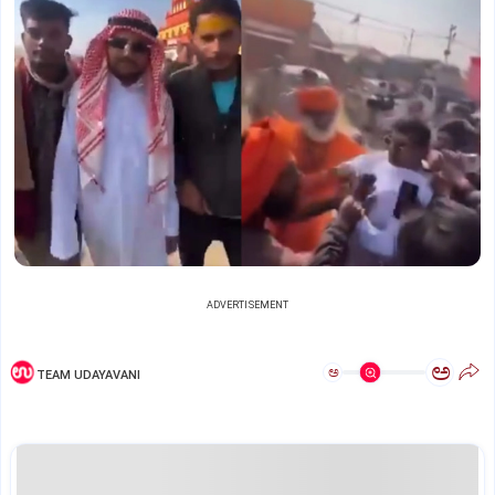
ADVERTISEMENT
ಅ
ಅ
TEAM UDAYAVANI