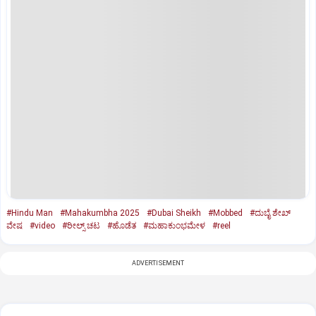
#Hindu Man
#Mahakumbha 2025
#Dubai Sheikh
#Mobbed
#ದುಬೈ ಶೇಖ್‌
ವೇಷ
#video
#ರೀಲ್ಸ್‌ ಚಟ
#ಹೊಡೆತ
#ಮಹಾಕುಂಭಮೇಳ
#reel
ADVERTISEMENT