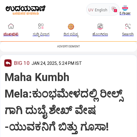
UV
English
E-Paper
ಮುಖಪುಟ
ಸುದ್ದಿ ವಿಭಾಗ
ದಿನ ಭವಿಷ್ಯ
ಹೊಂಗಿರಣ
Search
ADVERTISEMENT
BIG 10
JAN 24, 2025, 5:24 PM IST
Maha Kumbh
Mela:ಕುಂಭಮೇಳದಲ್ಲಿ ರೀಲ್ಸ್‌
ಗಾಗಿ ದುಬೈ ಶೇಖ್‌ ವೇಷ
-ಯುವಕನಿಗೆ ಬಿತ್ತು ಗೂಸಾ!