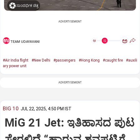
ಸಾಂದರ್ಭಿಕ ಚಿತ್ರ
ADVERTISEMENT
ಅ
ಅ
TEAM UDAYAVANI
#Air India flight
#New Delhi
#passengers
#Hong Kong
#caught fire
#auxili
ary power unit
ADVERTISEMENT
BIG 10
JUL 22, 2025, 4:50 PM IST
MiG 21 Jet: ಇತಿಹಾಸದ ಪುಟ
ಸೇರಲಿದೆ “ಹಾರುವ ಶವಪಟ್ಟಿಗೆ