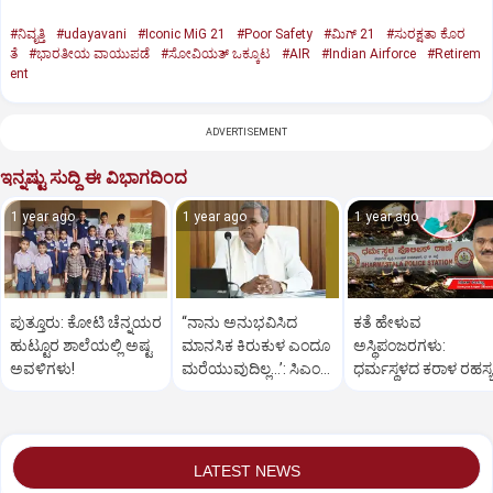
#ನಿವೃತ್ತಿ
#udayavani
#Iconic MiG 21
#Poor Safety
#ಮಿಗ್‌ 21
#ಸುರಕ್ಷತಾ ಕೊರ
ತೆ
#ಭಾರತೀಯ ವಾಯುಪಡೆ
#ಸೋವಿಯತ್‌ ಒಕ್ಕೂಟ
#AIR
#Indian Airforce
#Retirem
ent
ADVERTISEMENT
ಇನ್ನಷ್ಟು ಸುದ್ದಿ ಈ ವಿಭಾಗದಿಂದ
1 year ago
1 year ago
1 year ago
ಪುತ್ತೂರು: ಕೋಟಿ ಚೆನ್ನಯರ
“ನಾನು ಅನುಭವಿಸಿದ
ಕತೆ ಹೇಳುವ
ಹುಟ್ಟೂರ ಶಾಲೆಯಲ್ಲಿ ಅಷ್ಟ
ಮಾನಸಿಕ ಕಿರುಕುಳ ಎಂದೂ
ಅಸ್ಥಿಪಂಜರಗಳು:
ಅವಳಿಗಳು!
ಮರೆಯುವುದಿಲ್ಲ…’: ಸಿಎಂ
ಧರ್ಮಸ್ಥಳದ‌ ಕರಾಳ ರಹಸ್ಯ
ಸಿದ್ದರಾಮಯ್ಯ
ತೆರೆದಿಡಲಿದೆಯೇ ಡಿಎನ್
ಪರೀಕ್ಷೆ?
LATEST NEWS