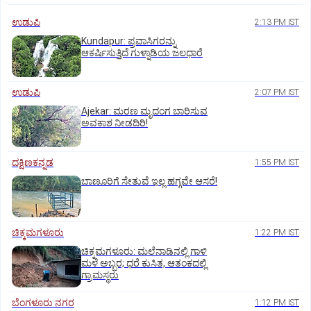
ಉಡುಪಿ
2:13 PM IST
Kundapur: ಪ್ರವಾಸಿಗರನ್ನು
ಆಕರ್ಷಿಸುತ್ತಿದೆ ಗುಳ್ನಾಡಿಯ ಜಲಧಾರೆ
ಉಡುಪಿ
2:07 PM IST
Ajekar: ಮರಣ ಮೃದಂಗ ಬಾರಿಸುವ
ಅವಕಾಶ ನೀಡದಿರಿ!
ದಕ್ಷಿಣಕನ್ನಡ
1:55 PM IST
ಬಾಣೂರಿಗೆ ಸೇತುವೆ ಇಲ್ಲ ಹಗ್ಗವೇ ಆಸರೆ!
ಚಿಕ್ಕಮಗಳೂರು
1:22 PM IST
ಚಿಕ್ಕಮಗಳೂರು: ಮಲೆನಾಡಿನಲ್ಲಿ ಗಾಳಿ
ಮಳೆ ಅಬ್ಬರ; ಧರೆ ಕುಸಿತ, ಆತಂಕದಲ್ಲಿ
ಗ್ರಾಮಸ್ಥರು
ಬೆಂಗಳೂರು ನಗರ
1:12 PM IST