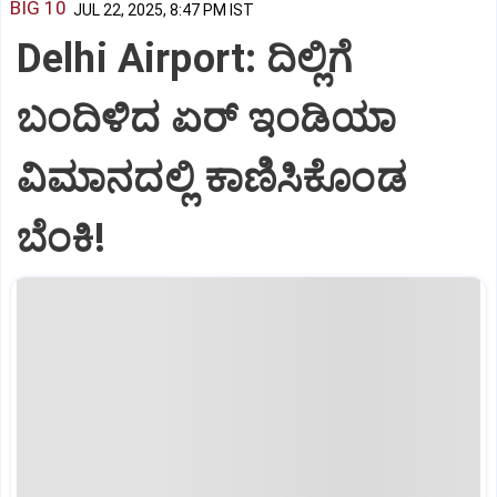
BIG 10
JUL 22, 2025, 8:47 PM IST
Delhi Airport: ದಿಲ್ಲಿಗೆ
ಬಂದಿಳಿದ ಏರ್‌ ಇಂಡಿಯಾ
ವಿಮಾನದಲ್ಲಿ ಕಾಣಿಸಿಕೊಂಡ
ಬೆಂಕಿ!