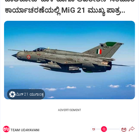
ಕಾರ್ಯಾಚರಣೆಯಲ್ಲಿ MiG 21 ಮುಖ್ಯ ಪಾತ್ರ...
ಮಿಗ್‌ 21 ಯುಗಾಂತ್ಯ
ADVERTISEMENT
ಅ
ಅ
TEAM UDAYAVANI