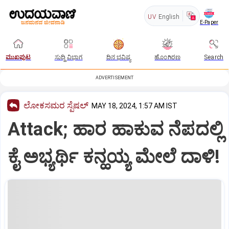
UV
English
E-Paper
ಮುಖಪುಟ
ಸುದ್ದಿ ವಿಭಾಗ
ದಿನ ಭವಿಷ್ಯ
ಹೊಂಗಿರಣ
Search
ADVERTISEMENT
ಲೋಕಸಮರ ಸ್ಪೆಷಲ್‌
MAY 18, 2024, 1:57 AM IST
Attack; ಹಾರ ಹಾಕುವ ನೆಪದಲ್ಲಿ
ಕೈ ಅಭ್ಯರ್ಥಿ ಕನ್ಹಯ್ಯ ಮೇಲೆ ದಾಳಿ!