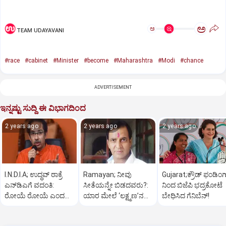
ಅ
ಅ
TEAM UDAYAVANI
#race
#cabinet
#Minister
#become
#Maharashtra
#Modi
#chance
ADVERTISEMENT
ಇನ್ನಷ್ಟು ಸುದ್ದಿ ಈ ವಿಭಾಗದಿಂದ
2 years ago
2 years ago
2 years ago
I.N.D.I.A; ಉದ್ಧವ್‌ ಠಾಕ್ರೆ
Ramayan; ನೀವು
Gujarat;ಕ್ರೌಡ್‌ ಫಂಡಿಂಗ
ಎನ್‌ಡಿಎಗೆ ವದಂತಿ:
ಸೀತೆಯನ್ನೇ ಬಿಡದವರು?:
ನಿಂದ ಬಿಜೆಪಿ ಭದ್ರಕೋಟೆ
ರೋಯೆ ರೋಯೆ ಎಂದ
ಯಾರ ಮೇಲೆ ‘ಲಕ್ಷ್ಮಣ’ನ
ಬೇಧಿಸಿದ ಗೆನಿಬೆನ್‌!
ಶಿವಸೇನೆ(ಯುಬಿಟಿ)
ಸಿಟ್ಟು?