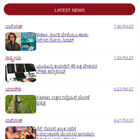
LATEST NEWS
ಬಾಲಿವುಡ್‌
7:48 PM IST
‌Video: ಸರ್ಜರಿ ವೇಳೆಯೂ ಹಾಡು
ನಿಲ್ಲಿಸದ ಸೋನು ನಿಗಮ್
ರಾಷ್ಟ್ರೀಯ
7:03 PM IST
ಯುಪಿಎಸ್ಸಿ ತಯಾರಿಗೆ 40 ಲಕ್ಷ ವೇತನದ
ನೌಕರಿ ತಿರಸ್ಕರಿಸಿದ!
ಯಾದಗಿರಿ
6:53 PM IST
Yadgiri: ಭತ್ತದ ಗದ್ದೆಯಲ್ಲಿ ಮೊಸಳೆ
ಪ್ರತ್ಯಕ್ಷ
ಬಾಲಿವುಡ್‌
6:47 PM IST
ಸೆಲ್ಫಿ ನೆಪದಲ್ಲಿ ಖ್ಯಾತ ನಟಿಗೆ
ಬಲವಂತವಾಗಿ ಚುಂಬಿಸಿದ ಅಭಿಮಾನಿ: