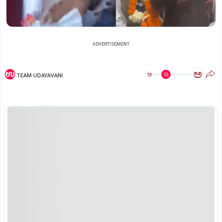
ADVERTISEMENT
ಅ
ಅ
TEAM UDAYAVANI