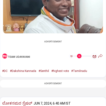
ADVERTISEMENT
ಅ
ಅ
TEAM UDAYAVANI
#DC
#Dakshina Kannada
#Senthil
#highest vote
#Tamilnadu
ADVERTISEMENT
ಲೋಕಸಮರ ಸ್ಪೆಷಲ್‌
JUN 7, 2024, 6:40 AM IST