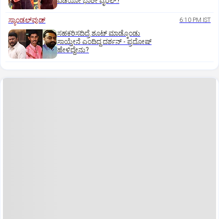
ವಿಡಿಯೋ ಭಾರೀ ವೈರಲ್.!
ಸ್ಯಾಂಡಲ್‌ವುಡ್‌
6:10 PM IST
ಸಹಕರಿಸದಿದ್ರೆ ಶೂಟ್‌ ಮಾಡ್ಕೊಂಡು
ಸಾಯ್ತೇನೆ ಎಂದಿದ್ದ ದರ್ಶನ್‌ - ಪ್ರದೋಷ್‌
ಹೇಳಿದ್ದೇನು?