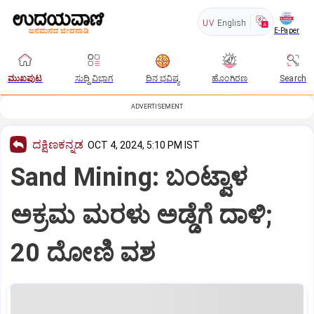
UV
English
E-Paper
ಮುಖಪುಟ
ಸುದ್ದಿ ವಿಭಾಗ
ದಿನ ಭವಿಷ್ಯ
ಹೊಂಗಿರಣ
Search
ADVERTISEMENT
ದಕ್ಷಿಣಕನ್ನಡ
OCT 4, 2024, 5:10 PM IST
Sand Mining: ಬಂಟ್ವಾಳ
ಅಕ್ರಮ ಮರಳು ಅಡ್ಡೆಗೆ ದಾಳಿ;
20 ದೋಣಿ ವಶ