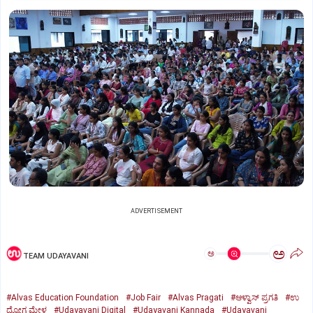
ADVERTISEMENT
ಅ
ಅ
TEAM UDAYAVANI
#Alvas Education Foundation
#Job Fair
#Alvas Pragati
#ಆಳ್ವಾಸ್‌ ಪ್ರಗತಿ
#ಉ
ದ್ಯೋಗ ಮೇಳ
#Udayavani Digital
#Udayavani Kannada
#Udayavani