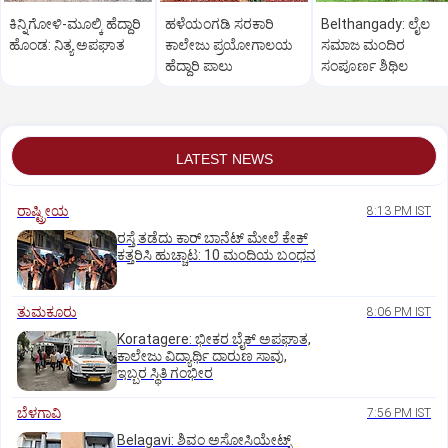
ಕಿನ್ನಿಗೋಳಿ-ಮೂಲ್ಕಿ ಹೆದ್ದಾರಿ
ಹಳೆಯಂಗಡಿ ಸರಕಾರಿ
Belthangady: ಲೈಲ
ಹೊಂಡ: ನಿತ್ಯ ಅಪಘಾತ
ಕಾಲೇಜು ಪ್ರಯೋಗಾಲಯ
ಸಮಾಜ ಮಂದಿರ
ಹೆದ್ದಾರಿ ಪಾಲು
ಸಂಪೂರ್ಣ ಶಿಥಿಲ
LATEST NEWS
ರಾಷ್ಟ್ರೀಯ
8:13 PM IST
ರಸ್ತೆ ತಡೆದು ಕಾರ್ ಬಾನೆಟ್ ಮೇಲೆ ಕೇಕ್
ಕತ್ತರಿಸಿ ಹುಚ್ಚಾಟ: 10 ಮಂದಿಯ ಬಂಧನ
ತುಮಕೂರು
8:06 PM IST
Koratagere: ಭೀಕರ ಬೈಕ್ ಅಪಘಾತ,
ಕಾಲೇಜು ವಿದ್ಯಾರ್ಥಿ ದಾರುಣ ಸಾವು,
ಇಬ್ಬರ ಸ್ಥಿತಿ ಗಂಭೀರ
ಬೆಳಗಾವಿ
7:56 PM IST
Belagavi: ಶಿವಂ ಅಸೋಸಿಯೇಟ್ಸ್