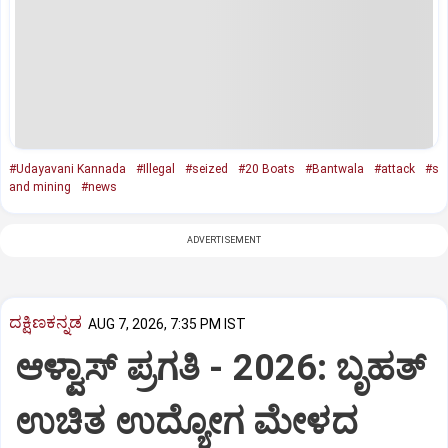
#Udayavani Kannada
#Illegal
#seized
#20 Boats
#Bantwala
#attack
#s
and mining
#news
ADVERTISEMENT
ದಕ್ಷಿಣಕನ್ನಡ
AUG 7, 2026, 7:35 PM IST
ಆಳ್ವಾಸ್‌ ಪ್ರಗತಿ - 2026: ಬೃಹತ್
ಉಚಿತ ಉದ್ಯೋಗ ಮೇಳದ