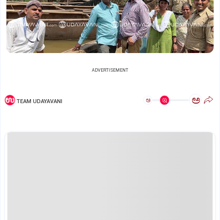
ADVERTISEMENT
ಅ
ಅ
TEAM UDAYAVANI