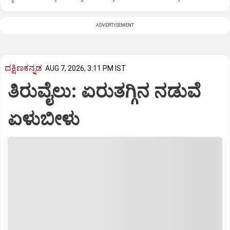
ADVERTISEMENT
ದಕ್ಷಿಣಕನ್ನಡ
AUG 7, 2026, 3:11 PM IST
ತಿರುವೈಲು: ಏರುತಗ್ಗಿನ ನಡುವೆ
ಏಳುಬೀಳು