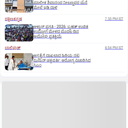
ಮಾಲೀಕ ಶಿವಾನಂದ ನೀಲಣ್ಣವರ ಮನೆ
ಮೇಲೆ ಇಡಿ‌ ದಾಳಿ
ದಕ್ಷಿಣಕನ್ನಡ
7:35 PM IST
ಆಳ್ವಾಸ್‌ ಪ್ರಗತಿ - 2026: ಬೃಹತ್ ಉಚಿತ
ಉದ್ಯೋಗ ಮೇಳದ ಮೊದಲ ದಿನ
ಅಮೋಘ ಪ್ರತಿಕ್ರಿಯೆ
ಬಾಲಿವುಡ್‌
6:54 PM IST
ಆಸ್ಪತ್ರೆಗೆ ದಾಖಲಾದ ಹಿರಿಯ ನಟ
ಮಿಥುನ್ ಚಕ್ರವರ್ತಿ: ಆರೋಗ್ಯ ವಿಚಾರಿಸಿದ
ಸಿಎಂ