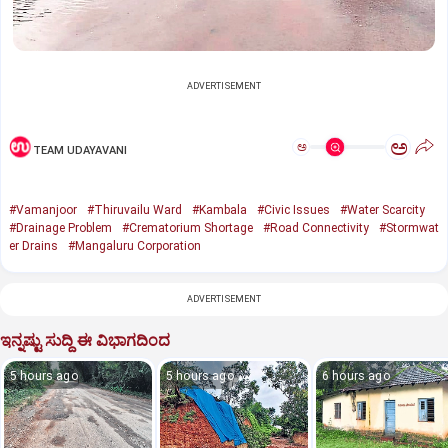
ADVERTISEMENT
ಅ
ಅ
TEAM UDAYAVANI
#Vamanjoor
#Thiruvailu Ward
#Kambala
#Civic Issues
#Water Scarcity
#Drainage Problem
#Crematorium Shortage
#Road Connectivity
#Stormwat
er Drains
#Mangaluru Corporation
ADVERTISEMENT
ಇನ್ನಷ್ಟು ಸುದ್ದಿ ಈ ವಿಭಾಗದಿಂದ
5 hours ago
5 hours ago
6 hours ago