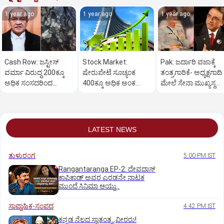
1 year ago
1 year ago
1 year ago
Cash Row: ಜಸ್ಟೀಸ್‌
Stock Market:
Pak: ಜರ್ದಾರಿ ವಜಾಕ್ಕೆ
ವರ್ಮಾ ವಿರುದ್ಧ 200ಕ್ಕೂ
ಷೇರುಪೇಟೆ ಸೂಚ್ಯಂಕ
ತಂತ್ರಗಾರಿಕೆ- ಅಧ್ಯಕ್ಷಗಾದಿ
ಅಧಿಕ ಸಂಸದರಿಂದ
400ಕ್ಕೂ ಅಧಿಕ ಅಂಕ
ಮೇಲೆ ಸೇನಾ ಮುಖ್ಯಸ್ಥ
ಮಹಾಭಿಯೋಗಕ್ಕೆ
ಜಿಗಿತ-ದಿನಾಂತ್ಯದ
ಮುನೀರ್ ಚಿತ್ತ!
ಕೋರಿಕೆ…
ವಹಿವಾಟು ಅಂತ್ಯ
LATEST NEWS
ತುಳುರಂಗ
5:00 PM IST
Rangantaranga EP-2: ದೇವದಾಸ್
ಕಾಪಿಕಾಡ್‌ ಅವರ ಎರಡನೇ ನಾಟಕ
ಮುಂದೆ ಸಿನಿಮಾ ಆಯ್ತು..
ಸಾಪ್ತಾಹಿಕ-ಸಂಪದ
4:42 PM IST
ಕನ್ನಡ ನೆಲದ ಸ್ವಾತಂತ್ರ್ಯ ವೀರರು!