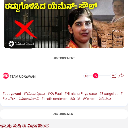
ನಿಮಿಷಾ ಪ್ರಿಯಾ
ADVERTISEMENT
ಅ
ಅ
TEAM UDAYAVANI
#udayavani
#ನಿಮಿಷಾ ಪ್ರಿಯಾ
#KA Paul
#Nimisha Priya case
#Evangelist
#
ಕೆಎ ಪೌಲ್
#ಮರಣದಂಡನೆ
#death sentence
#ಕೇರಳ
#Yemen
#ಯೆಮೆನ್‌
ADVERTISEMENT
ಇನ್ನಷ್ಟು ಸುದ್ದಿ ಈ ವಿಭಾಗದಿಂದ