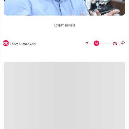
ADVERTISEMENT
ಅ
ಅ
TEAM UDAYAVANI