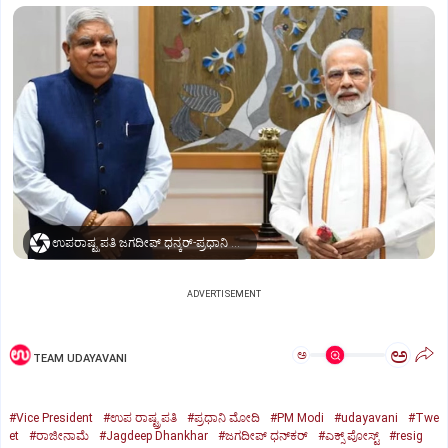
ಉಪರಾಷ್ಟ್ರಪತಿ ಜಗದೀಪ್‌ ಧನ್ಕರ್-ಪ್ರಧಾನಿ ಮೋದಿ
ADVERTISEMENT
ಅ
ಅ
TEAM UDAYAVANI
#Vice President
#ಉಪ ರಾಷ್ಟ್ರಪತಿ
#ಪ್ರಧಾನಿ ಮೋದಿ
#PM Modi
#udayavani
#Twe
et
#ರಾಜೀನಾಮೆ
#Jagdeep Dhankhar
#ಜಗದೀಪ್‌ ಧನ್‌ಕರ್‌
#ಎಕ್ಸ್‌ ಪೋಸ್ಟ್
#resig