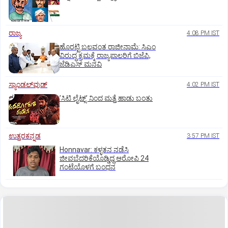
ರಾಜ್ಯ
4:08 PM IST
ಹೊರಟ್ಟಿ ಬಲವಂತ ರಾಜೀನಾಮೆ: ಸಿಎಂ
ವಿರುದ್ಧ ಕ್ರಮಕ್ಕೆ ರಾಜ್ಯಪಾಲರಿಗೆ ಬಿಜೆಪಿ,
ಜೆಡಿಎಸ್ ಮನವಿ
ಸ್ಯಾಂಡಲ್‌ವುಡ್‌
4:02 PM IST
ʼಸಿಟಿ ಲೈಟ್ಸ್‌ʼ ನಿಂದ ಮತ್ತೆ ಹಾಡು ಬಂತು
ಉತ್ತರಕನ್ನಡ
3:57 PM IST
Honnavar: ಕಳ್ಳತನ ನಡೆಸಿ
ಜೀವಬೆದರಿಕೆಯೊಡ್ಡಿದ್ದ ಆರೋಪಿ 24
ಗಂಟೆಯೊಳಗೆ ಬಂಧನ