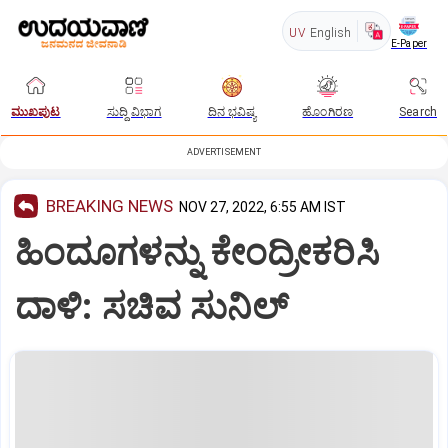
UV
English
E-Paper
ಮುಖಪುಟ
ಸುದ್ದಿ ವಿಭಾಗ
ದಿನ ಭವಿಷ್ಯ
ಹೊಂಗಿರಣ
Search
ADVERTISEMENT
BREAKING NEWS
NOV 27, 2022, 6:55 AM IST
ಹಿಂದೂಗಳನ್ನು ಕೇಂದ್ರೀಕರಿಸಿ
ದಾಳಿ: ಸಚಿವ ಸುನಿಲ್‌