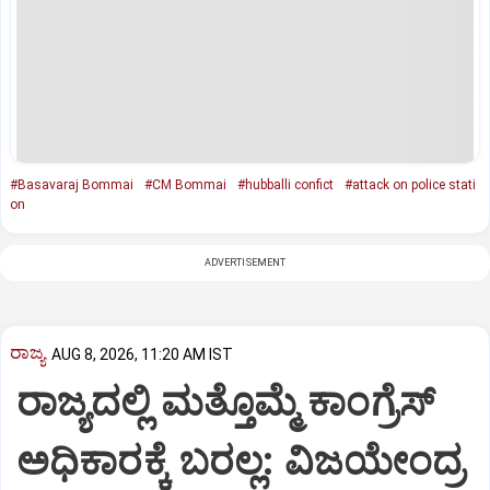
#Basavaraj Bommai
#CM Bommai
#hubballi confict
#attack on police stati
on
ADVERTISEMENT
ರಾಜ್ಯ
AUG 8, 2026, 11:20 AM IST
ರಾಜ್ಯದಲ್ಲಿ ಮತ್ತೊಮ್ಮೆ ಕಾಂಗ್ರೆಸ್‌
ಅಧಿಕಾರಕ್ಕೆ ಬರಲ್ಲ: ವಿಜಯೇಂದ್ರ