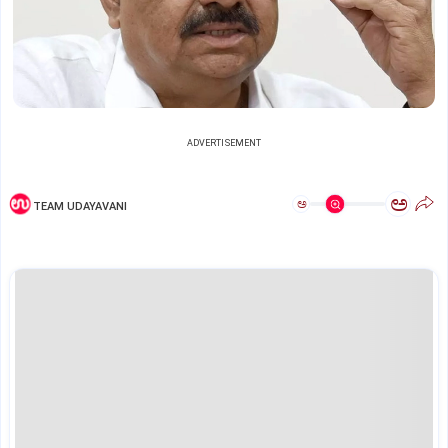
ADVERTISEMENT
ಅ
ಅ
TEAM UDAYAVANI