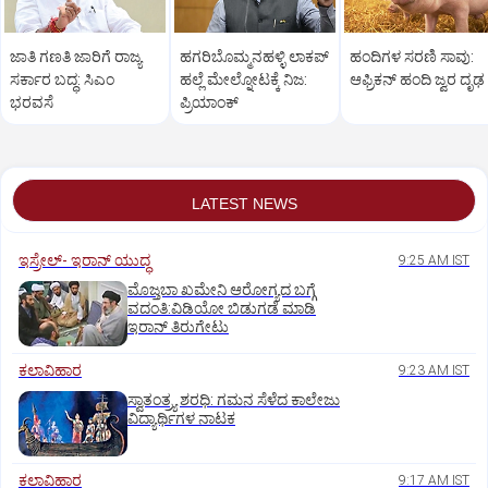
ಜಾತಿ ಗಣತಿ ಜಾರಿಗೆ ರಾಜ್ಯ
ಹಗರಿಬೊಮ್ಮನಹಳ್ಳಿ ಲಾಕಪ್‌
ಹಂದಿಗಳ ಸರಣಿ ಸಾವು:
ಸರ್ಕಾರ ಬದ್ಧ: ಸಿಎಂ
ಹಲ್ಲೆ ಮೇಲ್ನೋಟಕ್ಕೆ ನಿಜ:
ಆಫ್ರಿಕನ್‌ ಹಂದಿ ಜ್ವರ ದೃಢ
ಭರವಸೆ
ಪ್ರಿಯಾಂಕ್‌
LATEST NEWS
ಇಸ್ರೇಲ್- ಇರಾನ್‌ ಯುದ್ಧ
9:25 AM IST
ಮೊಜ್ತಬಾ ಖಮೇನಿ ಆರೋಗ್ಯದ ಬಗ್ಗೆ
ವದಂತಿ:ವಿಡಿಯೋ ಬಿಡುಗಡೆ ಮಾಡಿ
ಇರಾನ್‌ ತಿರುಗೇಟು
ಕಲಾವಿಹಾರ
9:23 AM IST
ಸ್ವಾತಂತ್ರ್ಯ ಶರಧಿ: ಗಮನ ಸೆಳೆದ ಕಾಲೇಜು
ವಿದ್ಯಾರ್ಥಿಗಳ ನಾಟಕ
ಕಲಾವಿಹಾರ
9:17 AM IST