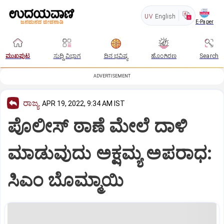
UV
English
E-Paper
ಮುಖಪುಟ
ಸುದ್ದಿ ವಿಭಾಗ
ದಿನ ಭವಿಷ್ಯ
ಹೊಂಗಿರಣ
Search
ADVERTISEMENT
ರಾಜ್ಯ
APR 19, 2022, 9:34 AM IST
ಪೊಲೀಸ್ ಠಾಣೆ ಮೇಲೆ ದಾಳಿ
ಮಾಡುವುದು ಅಕ್ಷಮ್ಯ ಅಪರಾಧ:
ಸಿಎಂ ಬೊಮ್ಮಾಯಿ