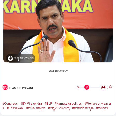
ಬಿ.ವೈ.ವಿಜಯೇಂದ್ರ
ADVERTISEMENT
ಅ
ಅ
TEAM UDAYAVANI
#Congress
#BY Vijayendra
#BJP
#Karnataka politics
#Welfare of weaver
s
#Udayavani
#ಬಿಜೆಪಿ ಆಕ್ರೋಶ
#ಬಿವೈ ವಿಜಯೇಂದ್ರ
#ನೇಕಾರರ ಕಲ್ಯಾಣ
#ಕಾಂಗ್ರೆಸ್‌