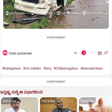
ADVERTISEMENT
ಅ
ಅ
TEAM UDAYAVANI
#Kottegahara
#Car collides
#lorry
#Chikkamagaluru
#Kannada News
ADVERTISEMENT
ಇನ್ನಷ್ಟು ಸುದ್ದಿ ಈ ವಿಭಾಗದಿಂದ
Yesterday
Yesterday
Yesterday