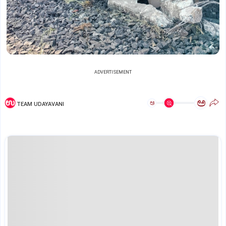
ADVERTISEMENT
ಅ
ಅ
TEAM UDAYAVANI