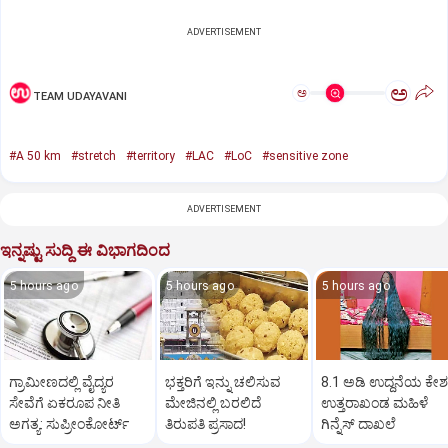
ADVERTISEMENT
ಅ
ಅ
TEAM UDAYAVANI
#A 50 km
#stretch
#territory
#LAC
#LoC
#sensitive zone
ADVERTISEMENT
ಇನ್ನಷ್ಟು ಸುದ್ದಿ ಈ ವಿಭಾಗದಿಂದ
5 hours ago
5 hours ago
5 hours ago
ಗ್ರಾಮೀಣದಲ್ಲಿ ವೈದ್ಯರ
ಭಕ್ತರಿಗೆ ಇನ್ನು ಚಲಿಸುವ
8.1 ಅಡಿ ಉದ್ದನೆಯ ಕೇಶ
ಸೇವೆಗೆ ಏಕರೂಪ ನೀತಿ
ಮೇಜಿನಲ್ಲಿ ಬರಲಿದೆ
ಉತ್ತರಾಖಂಡ ಮಹಿಳೆ
ಅಗತ್ಯ: ಸುಪ್ರೀಂಕೋರ್ಟ್‌
ತಿರುಪತಿ ಪ್ರಸಾದ!
ಗಿನ್ನೆಸ್‌ ದಾಖಲೆ