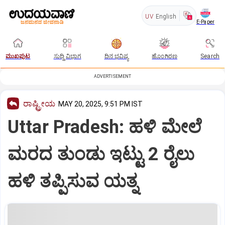
UV
English
E-Paper
ಮುಖಪುಟ
ಸುದ್ದಿ ವಿಭಾಗ
ದಿನ ಭವಿಷ್ಯ
ಹೊಂಗಿರಣ
Search
ADVERTISEMENT
ರಾಷ್ಟ್ರೀಯ
MAY 20, 2025, 9:51 PM IST
Uttar Pradesh: ಹಳಿ ಮೇಲೆ
ಮರದ ತುಂಡು ಇಟ್ಟು 2 ರೈಲು
ಹಳಿ ತಪ್ಪಿಸುವ ಯತ್ನ