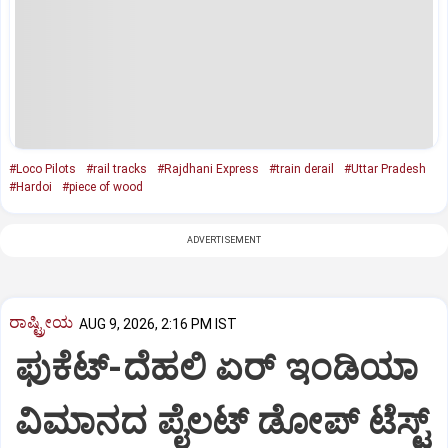
#Loco Pilots
#rail tracks
#Rajdhani Express
#train derail
#Uttar Pradesh
#Hardoi
#piece of wood
ADVERTISEMENT
ರಾಷ್ಟ್ರೀಯ
AUG 9, 2026, 2:16 PM IST
ಫುಕೆಟ್‌-ದೆಹಲಿ ಏರ್‌ ಇಂಡಿಯಾ
ವಿಮಾನದ ಪೈಲಟ್‌ ಡೋಪ್‌ ಟೆಸ್ಟ್‌