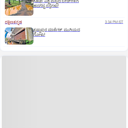
Kaup: ವಿಶ್ವ ಮಟ್ಟದ ಬೀಚ್‌ಗಳಿಗೆ
ಹದಗೆಟ್ಟ ರಸ್ತೆಗಳು!
ದಕ್ಷಿಣಕನ್ನಡ
3:34 PM IST
ಕೃಷ್ಣಾಪುರ ಮಾರ್ಕೆಟ್‌: ಮುಗಿಯದ
ಗೋಳು!