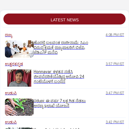
LATEST NEWS
ರಾಜ್ಯ
4:08 PM IST
ಹೊರಟ್ಟಿ ಬಲವಂತ ರಾಜೀನಾಮೆ: ಸಿಎಂ
ವಿರುದ್ಧ ಕ್ರಮಕ್ಕೆ ರಾಜ್ಯಪಾಲರಿಗೆ ಬಿಜೆಪಿ,
ಜೆಡಿಎಸ್ ಮನವಿ
ಉತ್ತರಕನ್ನಡ
3:57 PM IST
Honnavar: ಕಳ್ಳತನ ನಡೆಸಿ
ಜೀವಬೆದರಿಕೆಯೊಡ್ಡಿದ್ದ ಆರೋಪಿ 24
ಗಂಟೆಯೊಳಗೆ ಬಂಧನ
ಉಡುಪಿ
3:47 PM IST
Udupi: ಈ ವರ್ಷ 7 ಲಕ್ಷ ಗಿಡ ನೆಡಲು
ಅರಣ್ಯ ಇಲಾಖೆ ಯೋಜನೆ
ಉಡುಪಿ
3:42 PM IST