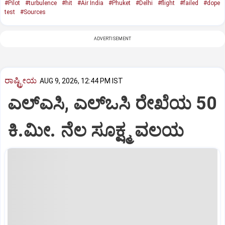
#Pilot
#turbulence
#hit
#Air India
#Phuket
#Delhi
#flight
#failed
#dope
test
#Sources
ADVERTISEMENT
ರಾಷ್ಟ್ರೀಯ
AUG 9, 2026, 12:44 PM IST
ಎಲ್‌ಎಸಿ, ಎಲ್‌ಒಸಿ ರೇಖೆಯ 50
ಕಿ.ಮೀ. ನೆಲ ಸೂಕ್ಷ್ಮ ವಲಯ