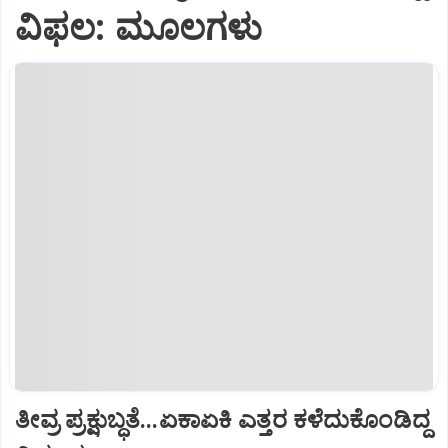
ವಿಫಲ: ಮೂಲಗಳು
ತೀವ್ರ ಪ್ರಕ್ಷುಬ್ಧತೆ...ಏಕಾಏಕಿ ಎತ್ತರ ಕಳೆದುಕೊಂಡಿದ್ದ