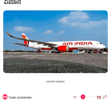
ವಿಮಾನ
ADVERTISEMENT
ಅ
ಅ
TEAM UDAYAVANI