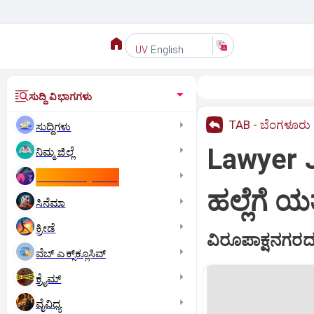
English
UV
ಸುದ್ದಿ ವಿಭಾಗಗಳು
TAB - ಬೆಂಗಳೂರು
ಸುದ್ದಿಗಳು
Lawyer 
ನಿಮ್ಮ ಜಿಲ್ಲೆ
ಕಾಮನ್‌ ವೆಲ್ತ್‌ ಗೇಮ್ಸ್‌
ಹಲ್ಲೆಗೆ ಯ
ಸಿನೆಮಾ
ಕ್ರೀಡೆ
ವಿರೂಪಾಕ್ಷನಗರದಲ
ವೆಬ್ ಎಕ್ಸ್‌ಕ್ಲೂಸಿವ್
ಕ್ರೈಮ್
ವೈವಿಧ್ಯ