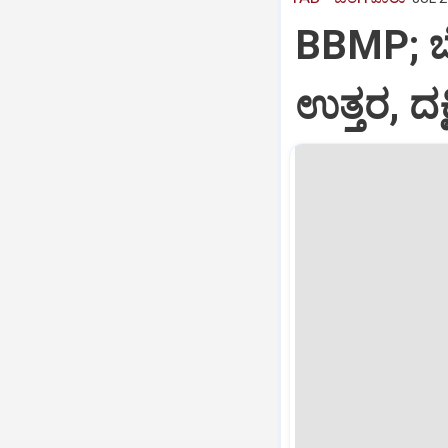
BBMP; ಬ
ಉತ್ತರ, ದಕ