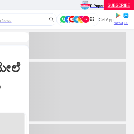
SUBSCRIBE
E-Paper
Get App
h News
Android
iOS
ಮೇಲೆ
ು