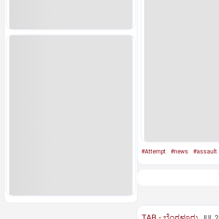
#Attempt
#news
#assault
TAB - ಬೆಂಗಳೂರು
JUL 2