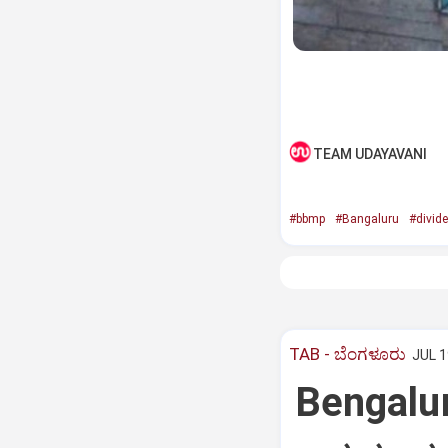
TEAM UDAYAVANI
#bbmp
#Bangaluru
#divid
TAB - ಬೆಂಗಳೂರು
JUL 1
Bengalur