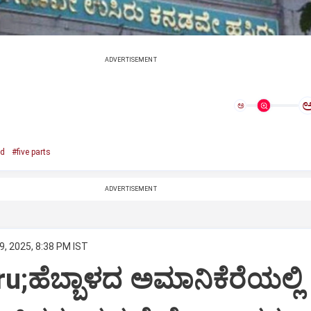
ADVERTISEMENT
ಅ
ed
#five parts
ADVERTISEMENT
9, 2025, 8:38 PM IST
u;ಹೆಬ್ಬಾಳದ ಅಮಾನಿಕೆರೆಯಲ್ಲಿ