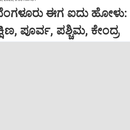
ೆಂಗಳೂರು ಈಗ ಐದು ಹೋಳು: 
್ಷಿಣ, ಪೂರ್ವ, ಪಶ್ಚಿಮ, ಕೇಂದ್ರ