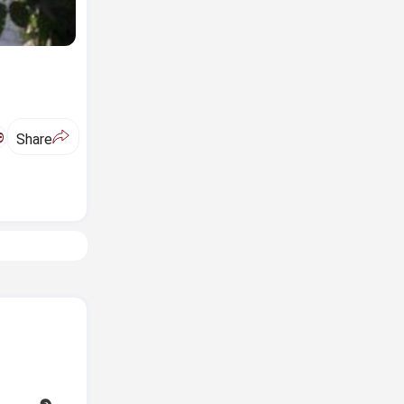
ಅ
Share