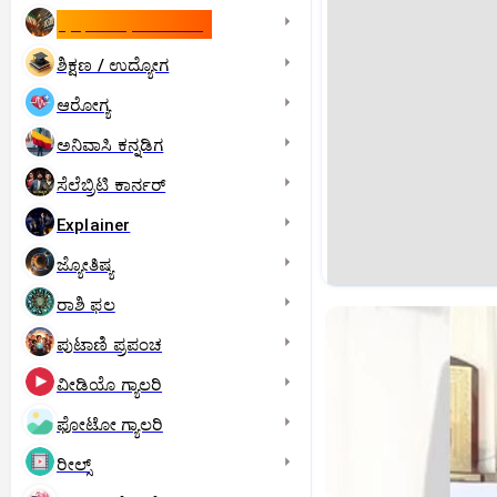
ಇಸ್ರೇಲ್- ಇರಾನ್‌ ಯುದ್ಧ
ಶಿಕ್ಷಣ / ಉದ್ಯೋಗ
ಆರೋಗ್ಯ
ಅನಿವಾಸಿ ಕನ್ನಡಿಗ
ಸೆಲೆಬ್ರಿಟಿ ಕಾರ್ನರ್‌
Explainer
ಜ್ಯೋತಿಷ್ಯ
ರಾಶಿ ಫಲ
ಪುಟಾಣಿ ಪ್ರಪಂಚ
ವೀಡಿಯೊ ಗ್ಯಾಲರಿ
ಫೋಟೋ ಗ್ಯಾಲರಿ
ರೀಲ್ಸ್