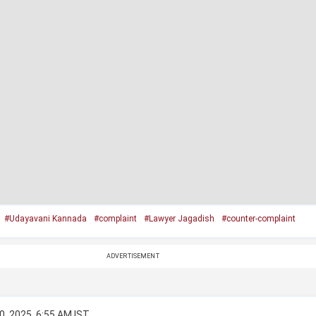
#Udayavani Kannada
#complaint
#Lawyer Jagadish
#counter-complaint
ADVERTISEMENT
0, 2025, 6:55 AM IST