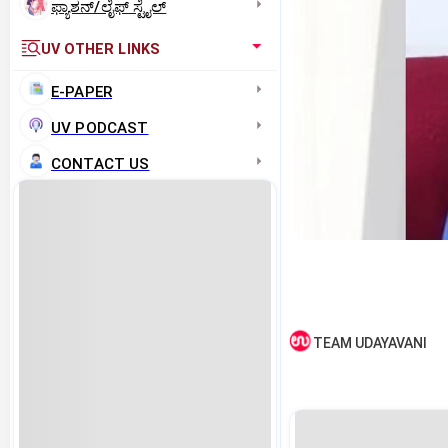
ಫ್ಯಾಶನ್/ಲೈಫ್‌ ಸ್ಟೈಲ್
UV OTHER LINKS
E-PAPER
UV PODCAST
CONTACT US
TEAM UDAYAVANI