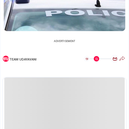
ADVERTISEMENT
ಅ
ಅ
TEAM UDAYAVANI