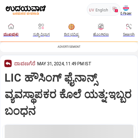
UV
English
E-Paper
ಮುಖಪುಟ
ಸುದ್ದಿ ವಿಭಾಗ
ದಿನ ಭವಿಷ್ಯ
ಹೊಂಗಿರಣ
Search
ADVERTISEMENT
ದಾವಣಗೆರೆ
MAY 31, 2024, 11:49 PM IST
LIC ಹೌಸಿಂಗ್ ಫೈನಾನ್ಸ್
ವ್ಯವಸ್ಥಾಪಕರ ಕೊಲೆ ಯತ್ನ:ಇಬ್ಬರ
ಬಂಧನ