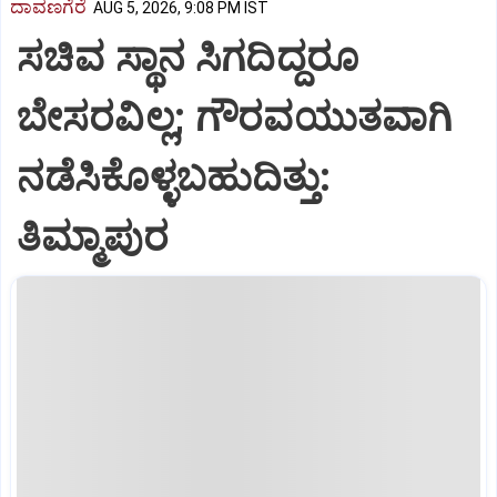
ದಾವಣಗೆರೆ
AUG 5, 2026, 9:08 PM IST
ಸಚಿವ ಸ್ಥಾನ ಸಿಗದಿದ್ದರೂ
ಬೇಸರವಿಲ್ಲ; ಗೌರವಯುತವಾಗಿ
ನಡೆಸಿಕೊಳ್ಳಬಹುದಿತ್ತು:
ತಿಮ್ಮಾಪುರ