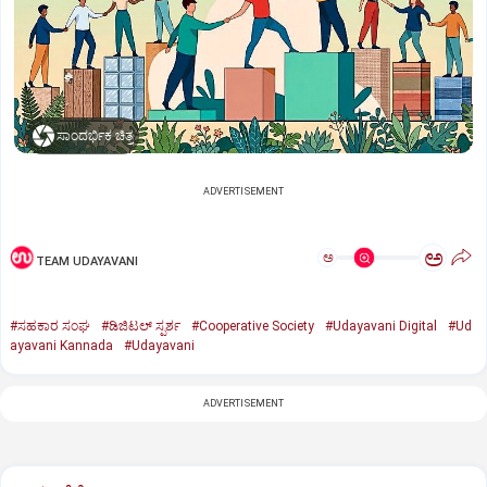
ಸಾಂದರ್ಭಿಕ ಚಿತ್ರ
ADVERTISEMENT
ಅ
ಅ
TEAM UDAYAVANI
#ಸಹಕಾರ ಸಂಘ
#ಡಿಜಿಟಲ್‌ ಸ್ಪರ್ಶ
#Cooperative Society
#Udayavani Digital
#Ud
ayavani Kannada
#Udayavani
ADVERTISEMENT