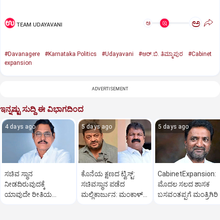
ಅ
ಅ
TEAM UDAYAVANI
#Davanagere
#Karnataka Politics
#Udayavani
#ಆರ್.ಬಿ. ತಿಮ್ಮಾಪುರ
#Cabinet
expansion
ADVERTISEMENT
ಇನ್ನಷ್ಟು ಸುದ್ದಿ ಈ ವಿಭಾಗದಿಂದ
4 days ago
5 days ago
5 days ago
ಸಚಿವ ಸ್ಥಾನ
ಕೊನೆಯ ಕ್ಷಣದ ಟ್ವಿಸ್ಟ್:
CabinetExpansion:
ನೀಡದಿರುವುದಕ್ಕೆ
ಸಚಿವಸ್ಥಾನ ಪಡೆದ
ಮೊದಲ ಸಲದ ಶಾಸಕ
ಯಾವುದೇ ರೀತಿಯ
ಮಲ್ಲಿಕಾರ್ಜುನ: ಮಂಕಾಳ್‌
ಬಸವಂತಪ್ಪಗೆ ಮಂತ್ರಿಗಿರಿ
ಬೇಸರವಿಲ್ಲ: ಹೊನ್ನಾಳಿ
ವೈದ್ಯಗೆ ತಪ್ಪಿದ ಸ್ಥಾನ?
ಶಾಸಕ ಶಾಂತನಗೌಡ