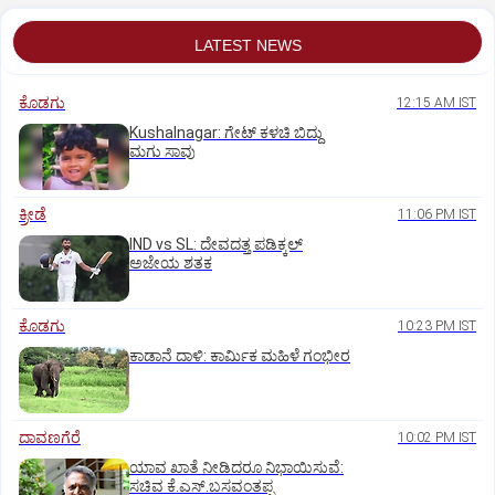
LATEST NEWS
ಕೊಡಗು
12:15 AM IST
Kushalnagar: ಗೇಟ್ ಕಳಚಿ ಬಿದ್ದು
ಮಗು ಸಾವು
ಕ್ರೀಡೆ
11:06 PM IST
IND vs SL: ದೇವದತ್ತ ಪಡಿಕ್ಕಲ್‌
ಅಜೇಯ ಶತಕ
ಕೊಡಗು
10:23 PM IST
ಕಾಡಾನೆ ದಾಳಿ: ಕಾರ್ಮಿಕ ಮಹಿಳೆ ಗಂಭೀರ
ದಾವಣಗೆರೆ
10:02 PM IST
ಯಾವ ಖಾತೆ ನೀಡಿದರೂ ನಿಭಾಯಿಸುವೆ:
ಸಚಿವ ಕೆ.ಎಸ್.ಬಸವಂತಪ್ಪ