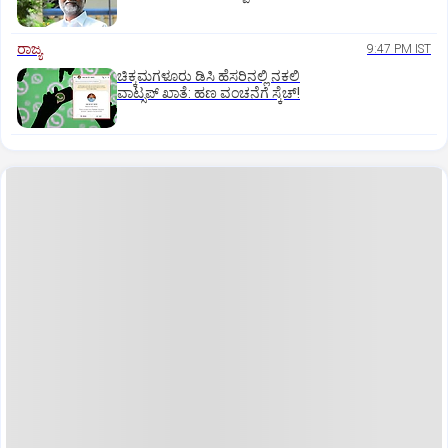
ರಾಜ್ಯ
9:47 PM IST
ಚಿಕ್ಕಮಗಳೂರು ಡಿಸಿ ಹೆಸರಿನಲ್ಲಿ ನಕಲಿ
ವಾಟ್ಸಪ್ ಖಾತೆ: ಹಣ ವಂಚನೆಗೆ ಸ್ಕೆಚ್!