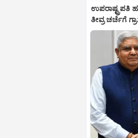
ಉಪರಾಷ್ಟ್ರಪತಿ 
ತೀವ್ರ ಚರ್ಚೆಗೆ ಗ್ರ