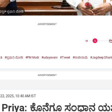
ನ್ಕರ್-ಪ್ರಧಾನಿ ಮೋದಿ
ADVERTISEMENT
ಅ
ತಿ
#ಪ್ರಧಾನಿ ಮೋದಿ
#PM Modi
#udayavani
#Tweet
#ರಾಜೀನಾಮೆ
#Jagdeep Dhan
n
ADVERTISEMENT
22, 2025, 10:40 AM IST
Priya: ಕೊನೆಗೂ ಸಂಧಾನ ಯಶಸ