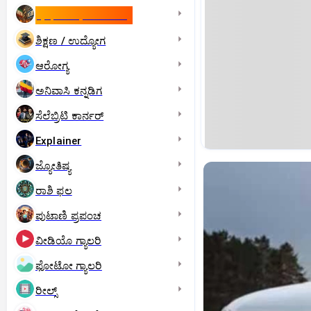
ಇಸ್ರೇಲ್- ಇರಾನ್‌ ಯುದ್ಧ
ಶಿಕ್ಷಣ / ಉದ್ಯೋಗ
ಆರೋಗ್ಯ
ಅನಿವಾಸಿ ಕನ್ನಡಿಗ
ಸೆಲೆಬ್ರಿಟಿ ಕಾರ್ನರ್‌
Explainer
ಜ್ಯೋತಿಷ್ಯ
ರಾಶಿ ಫಲ
ಪುಟಾಣಿ ಪ್ರಪಂಚ
ವೀಡಿಯೊ ಗ್ಯಾಲರಿ
ಫೋಟೋ ಗ್ಯಾಲರಿ
ರೀಲ್ಸ್