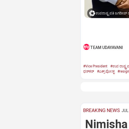
ಉಪರಾಷ್ಟ್ರಪತಿ ಜಗದೀಪ್‌ ಧ
TEAM UDAYAVANI
#Vice President
#ಉಪ ರಾಷ್ಟ್ರಪ
ಧನ್‌ಕರ್‌
#ಎಕ್ಸ್‌ ಪೋಸ್ಟ್
#resig
BREAKING NEWS
JUL 
Nimisha 