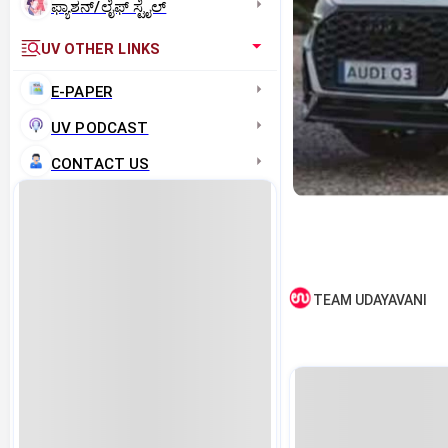
ಫ್ಯಾಶನ್/ಲೈಫ್‌ ಸ್ಟೈಲ್
UV OTHER LINKS
E-PAPER
UV PODCAST
CONTACT US
TEAM UDAYAVANI