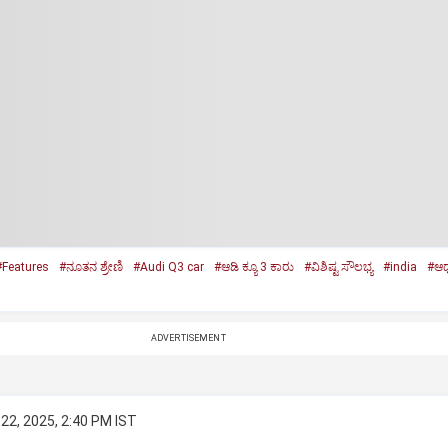
#Features
#ನೂತನ ಶ್ರೇಣಿ
#Audi Q3 car
#ಆಡಿ ಕ್ಯೂ 3 ಕಾರು
#ವಿಶಿಷ್ಟ ಸೌಲಭ್ಯ
#india
#ಆಧು
ADVERTISEMENT
22, 2025, 2:40 PM IST