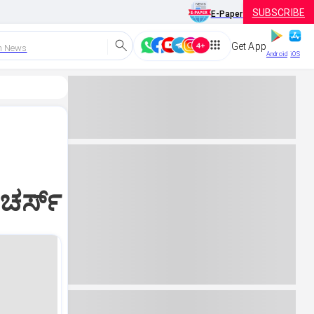
SUBSCRIBE
E-Paper
Get App
h News
Android
iOS
ೀಚರ್ಸ್