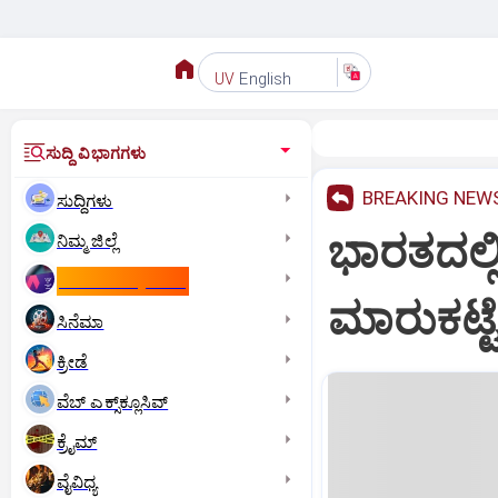
English
UV
ಸುದ್ದಿ ವಿಭಾಗಗಳು
BREAKING NEW
ಸುದ್ದಿಗಳು
ಭಾರತದಲ್ಲ
ನಿಮ್ಮ ಜಿಲ್ಲೆ
ಕಾಮನ್‌ ವೆಲ್ತ್‌ ಗೇಮ್ಸ್‌
ಮಾರುಕಟ್ಟೆ
ಸಿನೆಮಾ
ಕ್ರೀಡೆ
ವೆಬ್ ಎಕ್ಸ್‌ಕ್ಲೂಸಿವ್
ಕ್ರೈಮ್
ವೈವಿಧ್ಯ