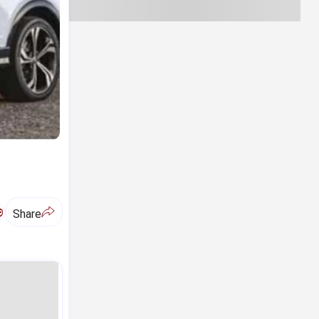
ಅ
Share