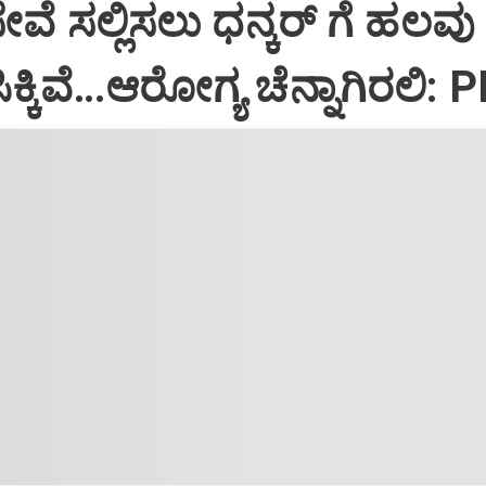
ಸೇವೆ ಸಲ್ಲಿಸಲು ಧನ್ಕರ್‌ ಗೆ ಹಲವು
್ಕಿವೆ…ಆರೋಗ್ಯ ಚೆನ್ನಾಗಿರಲಿ: 