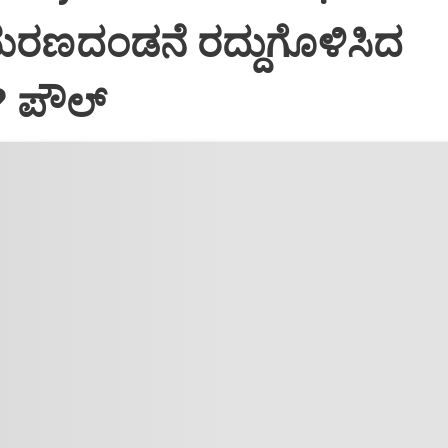
ಮರಣದಂಡನೆ ರದ್ದುಗೊಳಿಸಿದ
? ಪೌಲ್