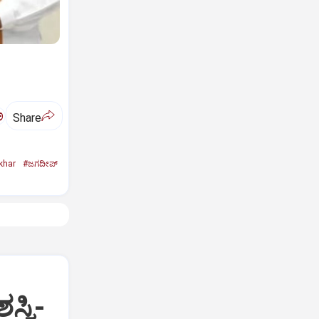
ಅ
Share
khar
#ಜಗದೀಪ್‌
್ವಿ-