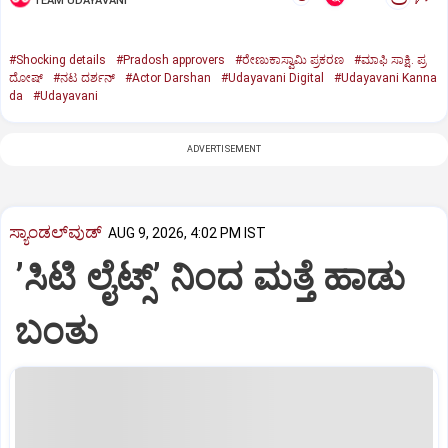
TEAM UDAYAVANI
#Shocking details
#Pradosh approvers
#ರೇಣುಕಾಸ್ವಾಮಿ ಪ್ರಕರಣ
#ಮಾಫಿ ಸಾಕ್ಷಿ. ಪ್ರ
ದೋಷ್‌
#ನಟ ದರ್ಶನ್‌
#Actor Darshan
#Udayavani Digital
#Udayavani Kanna
da
#Udayavani
ADVERTISEMENT
ಸ್ಯಾಂಡಲ್‌ವುಡ್‌
AUG 9, 2026, 4:02 PM IST
ʼಸಿಟಿ ಲೈಟ್ಸ್‌ʼ ನಿಂದ ಮತ್ತೆ ಹಾಡು
ಬಂತು