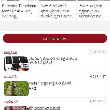
Detective Teekshana
ಯಶ್‌ ಮೇಲೆ ನಂಬಿಕೆ
ʼಟಾಕ್ಸಿಕ್‌ʼ ಚಿತ್ರದ ಈ
Movie Review: ತೀಕ್ಷ್ಣ
ಇರಲಿ.. ಟ್ರೇಲರ್‌ ರಿಲೀಸ್‌
ದೃಶ್ಯವನ್ನು ಹಿಂದಿ
ಬಲು ಸೂಕ್ಷ್ಮ
ವೇದಿಕೆಯಲ್ಲಿ ರಾಕಿಭಾಯ್‌
ಸಿನಿಮಾದಿಂದ ಕಾಪಿ
ಪವರ್‌ ಫುಲ್‌ ಟಾಕ್
ಮಾಡಲಾಗಿದೆ ಎಂದ
ನೆಟ್ಟಿಗರು.!
LATEST NEWS
ರಾಷ್ಟ್ರೀಯ
7:03 PM IST
ಯುಪಿಎಸ್ಸಿ ತಯಾರಿಗೆ 40 ಲಕ್ಷ ವೇತನದ
ನೌಕರಿ ತಿರಸ್ಕರಿಸಿದ!
ಯಾದಗಿರಿ
6:53 PM IST
Yadgiri: ಭತ್ತದ ಗದ್ದೆಯಲ್ಲಿ ಮೊಸಳೆ
ಪ್ರತ್ಯಕ್ಷ
ಬಾಲಿವುಡ್‌
6:47 PM IST
ಸೆಲ್ಫಿ ನೆಪದಲ್ಲಿ ಖ್ಯಾತ ನಟಿಗೆ