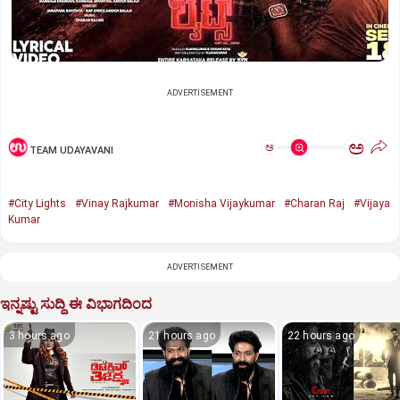
ADVERTISEMENT
ಅ
ಅ
TEAM UDAYAVANI
#City Lights
#Vinay Rajkumar
#Monisha Vijaykumar
#Charan Raj
#Vijaya
Kumar
ADVERTISEMENT
ಇನ್ನಷ್ಟು ಸುದ್ದಿ ಈ ವಿಭಾಗದಿಂದ
3 hours ago
21 hours ago
22 hours ago