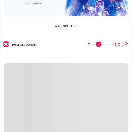
ADVERTISEMENT
ಅ
ಅ
TEAM UDAYAVANI