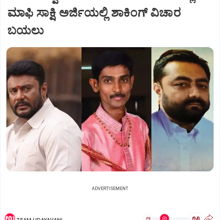
ಮಾಫಿ ಸಾಕ್ಷಿ ಅರ್ಜಿಯಲ್ಲಿ ಶಾಕಿಂಗ್‌ ವಿಚಾರ
ಬಯಲು
ADVERTISEMENT
ಅ
ಅ