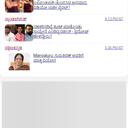
ಬಲವಂತವಾಗಿ ಚುಂಬಿಸಿದ ಅಭಿಮಾನಿ:
ವಿಡಿಯೋ ಭಾರೀ ವೈರಲ್.!
ಸ್ಯಾಂಡಲ್‌ವುಡ್‌
6:10 PM IST
ಸಹಕರಿಸದಿದ್ರೆ ಶೂಟ್‌ ಮಾಡ್ಕೊಂಡು
ಸಾಯ್ತೇನೆ ಎಂದಿದ್ದ ದರ್ಶನ್‌ - ಪ್ರದೋಷ್‌
ಹೇಳಿದ್ದೇನು?
ದಕ್ಷಿಣಕನ್ನಡ
5:35 PM IST
Mangaluru: ಗುರುಕಿರಣ್ ಅವರಿಗೆ
ಮಾತೃ ವಿಯೋಗ