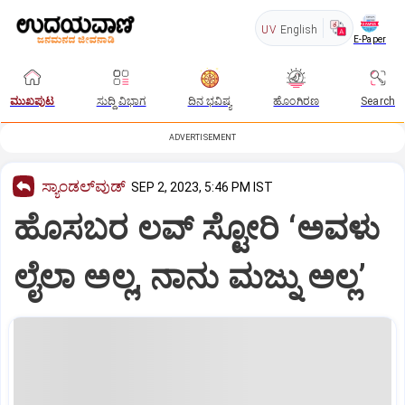
UV
English
E-Paper
ಮುಖಪುಟ
ಸುದ್ದಿ ವಿಭಾಗ
ದಿನ ಭವಿಷ್ಯ
ಹೊಂಗಿರಣ
Search
ADVERTISEMENT
ಸ್ಯಾಂಡಲ್‌ವುಡ್‌
SEP 2, 2023, 5:46 PM IST
ಹೊಸಬರ ಲವ್ ಸ್ಟೋರಿ ‘ಅವಳು
ಲೈಲಾ ಅಲ್ಲ, ನಾನು ಮಜ್ನು ಅಲ್ಲ’