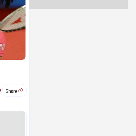
ಅ
Share