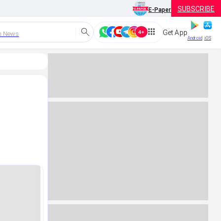
SUBSCRIBE
E-Paper
Get App
h News
Android
iOS