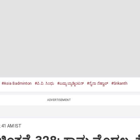
#Asia Badminton
#ಪಿ.ವಿ. ಸಿಂಧು
#ಏಷ್ಯಾ ಬ್ಯಾಡ್ಮಿಂಟನ್‌
#ಸೈನಾ ನೆಹ್ವಾಲ್‌
#Srikanth
ADVERTISEMENT
2:41 AM IST