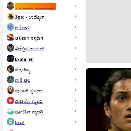
ಇಸ್ರೇಲ್- ಇರಾನ್‌ ಯುದ್ಧ
ಶಿಕ್ಷಣ / ಉದ್ಯೋಗ
ಆರೋಗ್ಯ
ಅನಿವಾಸಿ ಕನ್ನಡಿಗ
ಸೆಲೆಬ್ರಿಟಿ ಕಾರ್ನರ್‌
Explainer
ಜ್ಯೋತಿಷ್ಯ
ರಾಶಿ ಫಲ
ಪುಟಾಣಿ ಪ್ರಪಂಚ
ವೀಡಿಯೊ ಗ್ಯಾಲರಿ
ಫೋಟೋ ಗ್ಯಾಲರಿ
ರೀಲ್ಸ್