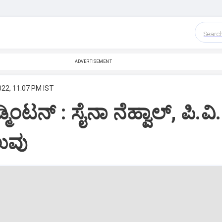
Searc
ADVERTISEMENT
022, 11:07 PM IST
್ಮಿಂಟನ್‌ : ಸೈನಾ ನೆಹ್ವಾಲ್‌, ಪಿ.ವಿ.
ಲುವು