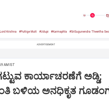
ಅ
Lord Krishna
#Puttige Mutt
#Udupi
#Karmaphla
#SriSugunendra Theertha Swa
ADVERTISEMENT
:59 AM IST
ಟ್ಟುವ ಕಾರ್ಯಾಚರಣೆಗೆ ಅಡ್ಡಿ;
ಂತಿ ಬಳಿಯ ಅನಧಿಕೃತ ಗೂಡಂಗ