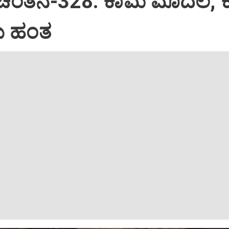
 ಚಿಂತನೆ-328: ಕಾಮ ಮೊದಲ, 
 ಹಂತ