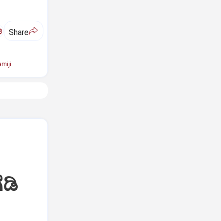
ಅ
Share
miji
ಡಿ