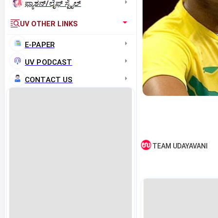
ಫ್ಯಾಶನ್/ಲೈಫ್‌ ಸ್ಟೈಲ್
UV OTHER LINKS
E-PAPER
UV PODCAST
CONTACT US
TEAM UDAYAVANI