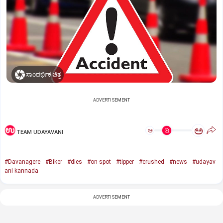
ಸಾಂದರ್ಭಿಕ ಚಿತ್ರ
ADVERTISEMENT
ಅ
ಅ
TEAM UDAYAVANI
#Davanagere
#Biker
#dies
#on spot
#tipper
#crushed
#news
#udayav
ani kannada
ADVERTISEMENT