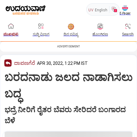
UV
English
E-Paper
ಮುಖಪುಟ
ಸುದ್ದಿ ವಿಭಾಗ
ದಿನ ಭವಿಷ್ಯ
ಹೊಂಗಿರಣ
Search
ADVERTISEMENT
ದಾವಣಗೆರೆ
APR 30, 2022, 1:22 PM IST
ಬರದನಾಡು ಜಲದ ನಾಡಾಗಿಸಲು
ಬದ್ಧ
ಭದ್ರೆ ನೀರಿಗೆ ರೈತರ ಬೆವರು ಸೇರಿದರೆ ಬಂಗಾರದ
ಬೆಳೆ