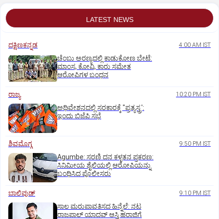
LATEST NEWS
ದಕ್ಷಿಣಕನ್ನಡ
4:00 AM IST
ಚೆಂಬು ಅರಣ್ಯದಲ್ಲಿ ಕಾಡುಕೋಣ ಬೇಟೆ:
ಮಾಂಸ, ಕೋವಿ, ಕಾರು ಸಮೇತ
ಆರೋಪಿಗಳ ಬಂಧನ
ರಾಜ್ಯ
10:20 PM IST
ಅಧಿವೇಶನದಲ್ಲಿ ಸರಕಾರಕ್ಕೆ "ಪ್ರತ್ಯಸ್ತ್ರ':
ಇಂದು ಬಿಜೆಪಿ ಸಭೆ
ಶಿವಮೊಗ್ಗ
9:50 PM IST
Agumbe: ಸರಣಿ ದನ ಕಳ್ಳತನ ಪ್ರಕರಣ:
ಸಿನಿಮೀಯ ಶೈಲಿಯಲ್ಲಿ ಆರೋಪಿಯನ್ನು
ಬಂಧಿಸಿದ ಪೊಲೀಸರು
ಬಾಲಿವುಡ್‌
9:10 PM IST
ಸಾಲ ಮರುಪಾವತಿಸದ ಹಿನ್ನೆಲೆ: ನಟ
ರಾಜಪಾಲ್ ಯಾದವ್‌ ಆಸ್ತಿ ಹರಾಜಿಗೆ