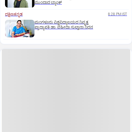
ಮುಂದಾದ ಬ್ಯಾಂಕ್
ದಕ್ಷಿಣಕನ್ನಡ
8:28 PM IST
ಮಂಗಳೂರು ವಿಶ್ವವಿದ್ಯಾಲಯದ ನಿವೃತ್ತ
ಪ್ರಾಧ್ಯಾಪಕಿ ಡಾ. ವಹೀದಾ ಸುಲ್ತಾನಾ ನಿಧನ