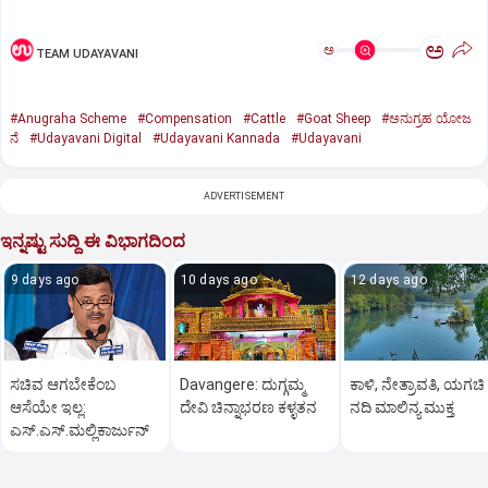
ಅ
ಅ
TEAM UDAYAVANI
#Anugraha Scheme
#Compensation
#Cattle
#Goat Sheep
#ಅನುಗ್ರಹ ಯೋಜ
ನೆ
#Udayavani Digital
#Udayavani Kannada
#Udayavani
ADVERTISEMENT
ಇನ್ನಷ್ಟು ಸುದ್ದಿ ಈ ವಿಭಾಗದಿಂದ
9 days ago
10 days ago
12 days ago
ಸಚಿವ ಆಗಬೇಕೆಂಬ
Davangere: ದುಗ್ಗಮ್ಮ
ಕಾಳಿ, ನೇತ್ರಾವತಿ, ಯಗಚಿ
ಆಸೆಯೇ ಇಲ್ಲ:
ದೇವಿ ಚಿನ್ನಾಭರಣ ಕಳ್ಳತನ
ನದಿ ಮಾಲಿನ್ಯ ಮುಕ್ತ
ಎಸ್‌.ಎಸ್.ಮಲ್ಲಿಕಾರ್ಜುನ್‌