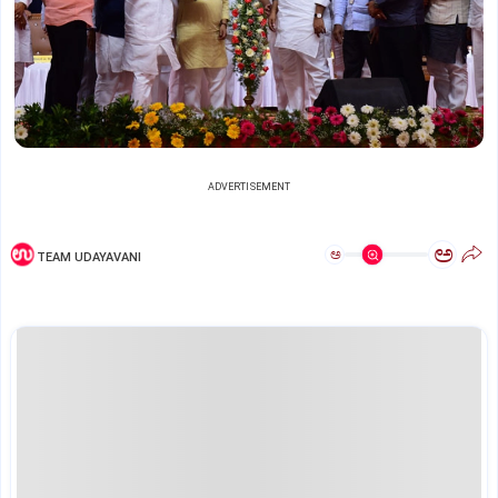
ADVERTISEMENT
ಅ
ಅ
TEAM UDAYAVANI