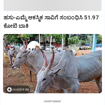
ಹಸು-ಎಮ್ಮೆ ಆಕಸ್ಮಿಕ ಸಾವಿಗೆ ಸಂಬಂಧಿಸಿ 51.97
ಕೋಟಿ ಬಾಕಿ
ಸಾಂದರ್ಭಿಕ ಚಿತ್ರ
ADVERTISEMENT