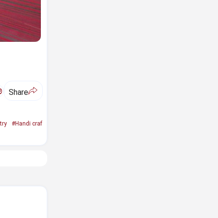
ಅ
Share
try
#Handi craf