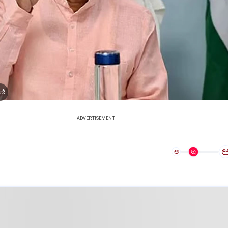
ೋಶಿ
ADVERTISEMENT
ಅ