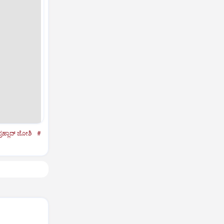
್ರಹ್ಲಾದ್‌ ಜೋಶಿ
#