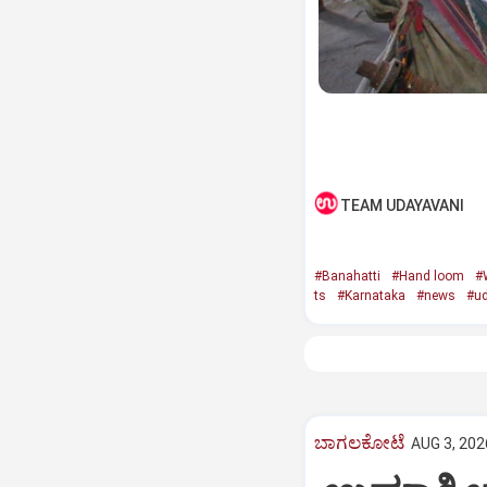
TEAM UDAYAVANI
#Banahatti
#Hand loom
#
ts
#Karnataka
#news
#ud
ಬಾಗಲಕೋಟೆ
AUG 3, 202