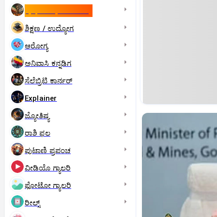
ಇಸ್ರೇಲ್- ಇರಾನ್‌ ಯುದ್ಧ
ಶಿಕ್ಷಣ / ಉದ್ಯೋಗ
ಆರೋಗ್ಯ
ಅನಿವಾಸಿ ಕನ್ನಡಿಗ
ಸೆಲೆಬ್ರಿಟಿ ಕಾರ್ನರ್‌
Explainer
ಜ್ಯೋತಿಷ್ಯ
ರಾಶಿ ಫಲ
ಪುಟಾಣಿ ಪ್ರಪಂಚ
ವೀಡಿಯೊ ಗ್ಯಾಲರಿ
ಫೋಟೋ ಗ್ಯಾಲರಿ
ರೀಲ್ಸ್