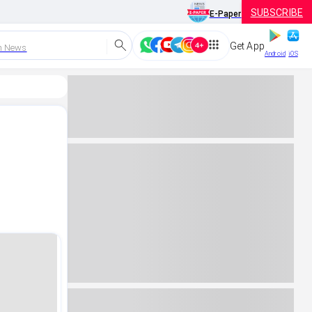
SUBSCRIBE
E-Paper
Get App
h News
Android
iOS