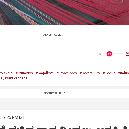
ADVERTISEMENT
ಅ
Weavers
#Extinction
#Bagalkote
#Power loom
#Devaraj Urs
#Textile
#indus
ayavani kannada
ADVERTISEMENT
6, 9:25 PM IST