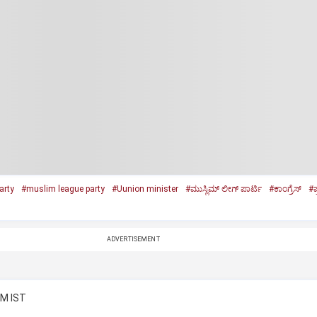
arty
#muslim league party
#Uunion minister
#ಮುಸ್ಲಿಮ್‌ ಲೀಗ್‌ ಪಾರ್ಟಿ
#ಕಾಂಗ್ರೆಸ್‌
#ಪ
ADVERTISEMENT
PM IST