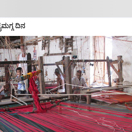
ೈಮಗ್ಗ ದಿನ