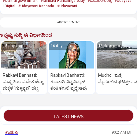
#Central government
#Minister Ramalingareddy
#ರಾಮಲಿಂಗಾರೆಡ್ಡಿ
#Udayavan
i Digital
#Udayavani Kannada
#Udayavani
ADVERTISEMENT
ಇನ್ನಷ್ಟು ಸುದ್ದಿ ಈ ವಿಭಾಗದಿಂದ
15 days ago
16 days ago
16 days ago
Rabkavi Banhatti:
Rabkavi Banhatti:
Mudhol: ಮತ್ತೆ
ಸಂಸ್ಕೃತಿಯ ಸಂಕೇತ ಹೆಣ್ಣು
ತುಂಡಾಗಿ ಬಿದ್ದ ವಿದ್ಯುತ್
ಮೈದುಂಬಿದ ಘಟಪ್ರಭಾ ನ
ಮಕ್ಕಳ "ಗುಳ್ಳವ್ವನ" ಹಬ್ಬ
ತಂತಿ ತಗುಲಿ ವೃದ್ಧೆ ಸಾವು
LATEST NEWS
ಉಡುಪಿ
9:02 AM IST