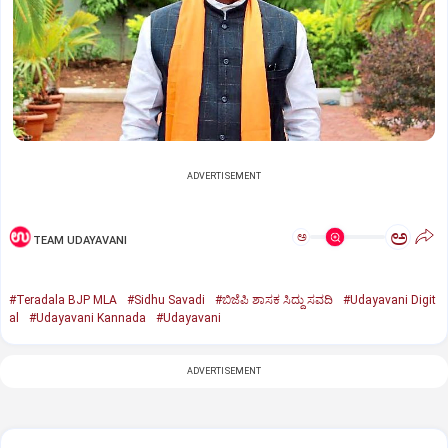
ADVERTISEMENT
ಅ
ಅ
TEAM UDAYAVANI
#Teradala BJP MLA
#Sidhu Savadi
#ಬಿಜೆಪಿ ಶಾಸಕ ಸಿದ್ದು ಸವದಿ
#Udayavani Digit
al
#Udayavani Kannada
#Udayavani
ADVERTISEMENT