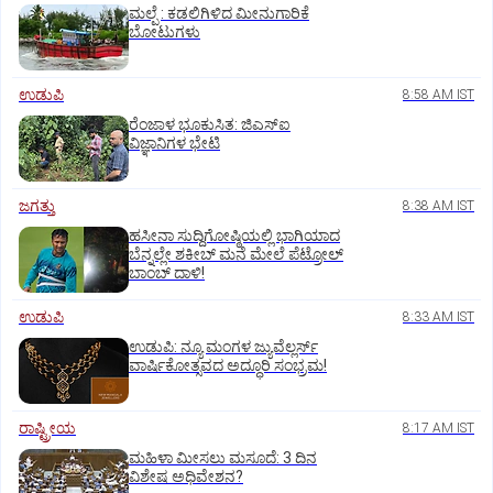
ಮಲ್ಪೆ : ಕಡಲಿಗಿಳಿದ ಮೀನುಗಾರಿಕೆ
ಬೋಟುಗಳು
ಉಡುಪಿ
8:58 AM IST
ರೆಂಜಾಳ ಭೂಕುಸಿತ: ಜಿಎಸ್‌ಐ
ವಿಜ್ಞಾನಿಗಳ ಭೇಟಿ
ಜಗತ್ತು
8:38 AM IST
ಹಸೀನಾ ಸುದ್ದಿಗೋಷ್ಠಿಯಲ್ಲಿ ಭಾಗಿಯಾದ
ಬೆನ್ನಲ್ಲೇ ಶಕೀಬ್ ಮನೆ ಮೇಲೆ ಪೆಟ್ರೋಲ್
ಬಾಂಬ್ ದಾಳಿ!
ಉಡುಪಿ
8:33 AM IST
ಉಡುಪಿ: ನ್ಯೂ ಮಂಗಳ ಜ್ಯುವೆಲ್ಲರ್ಸ್
ವಾರ್ಷಿಕೋತ್ಸವದ ಅದ್ಧೂರಿ ಸಂಭ್ರಮ!
ರಾಷ್ಟ್ರೀಯ
8:17 AM IST
ಮಹಿಳಾ ಮೀಸಲು ಮಸೂದೆ: 3 ದಿನ
ವಿಶೇಷ ಅಧಿವೇಶನ?