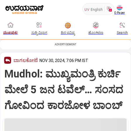
UV
English
E-Paper
ಮುಖಪುಟ
ಸುದ್ದಿ ವಿಭಾಗ
ದಿನ ಭವಿಷ್ಯ
ಹೊಂಗಿರಣ
Search
ADVERTISEMENT
ಬಾಗಲಕೋಟೆ
NOV 30, 2024, 7:06 PM IST
Mudhol: ಮುಖ್ಯಮಂತ್ರಿ ಕುರ್ಚಿ
ಮೇಲೆ‌ 5 ಜನ ಟವೆಲ್… ಸಂಸದ
ಗೋವಿಂದ ಕಾರಜೋಳ ಬಾಂಬ್