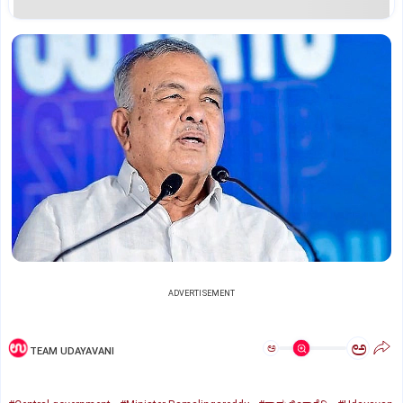
ADVERTISEMENT
ಅ
ಅ
TEAM UDAYAVANI