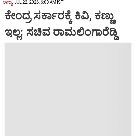
ರಾಜ್ಯ
JUL 22, 2026, 6:03 AM IST
ಕೇಂದ್ರ ಸರ್ಕಾರಕ್ಕೆ ಕಿವಿ, ಕಣ್ಣು
ಇಲ್ಲ: ಸಚಿವ ರಾಮಲಿಂಗಾರೆಡ್ಡಿ