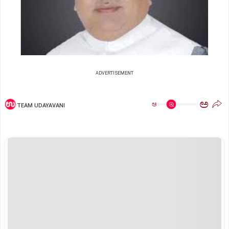
ADVERTISEMENT
ಅ
ಅ
TEAM UDAYAVANI