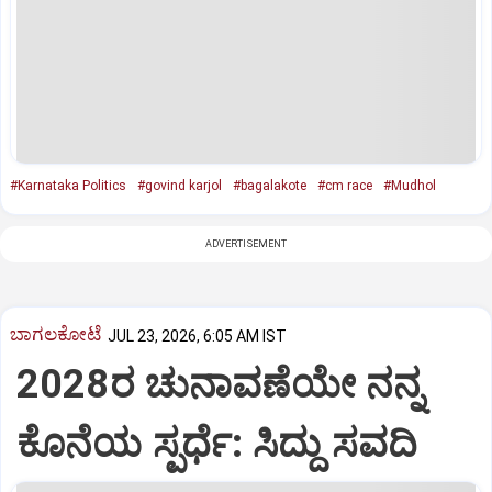
#Karnataka Politics
#govind karjol
#bagalakote
#cm race
#Mudhol
ADVERTISEMENT
ಬಾಗಲಕೋಟೆ
JUL 23, 2026, 6:05 AM IST
2028ರ ಚುನಾವಣೆಯೇ ನನ್ನ
ಕೊನೆಯ ಸ್ಪರ್ಧೆ: ಸಿದ್ದು ಸವದಿ