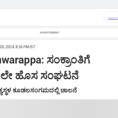
Searc
ADVERTISEMENT
20, 2024, 8:26 PM IST
hwarappa: ಸಂಕ್ರಾಂತಿಗೆ
ದಲೇ ಹೊಸ ಸಂಘಟನೆ
ಯಸ್ಥಳ ಕೂಡಲಸಂಗಮದಲ್ಲಿ ಚಾಲನೆ