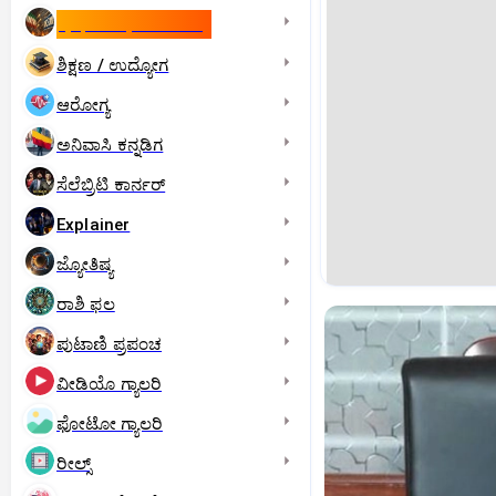
ಇಸ್ರೇಲ್- ಇರಾನ್‌ ಯುದ್ಧ
ಶಿಕ್ಷಣ / ಉದ್ಯೋಗ
ಆರೋಗ್ಯ
ಅನಿವಾಸಿ ಕನ್ನಡಿಗ
ಸೆಲೆಬ್ರಿಟಿ ಕಾರ್ನರ್‌
Explainer
ಜ್ಯೋತಿಷ್ಯ
ರಾಶಿ ಫಲ
ಪುಟಾಣಿ ಪ್ರಪಂಚ
ವೀಡಿಯೊ ಗ್ಯಾಲರಿ
ಫೋಟೋ ಗ್ಯಾಲರಿ
ರೀಲ್ಸ್