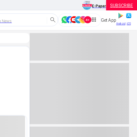
SUBSCRIBE
E-Paper
Get App
h News
Android
iOS