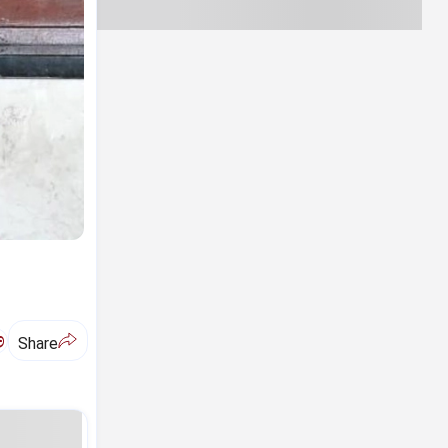
ಅ
Share