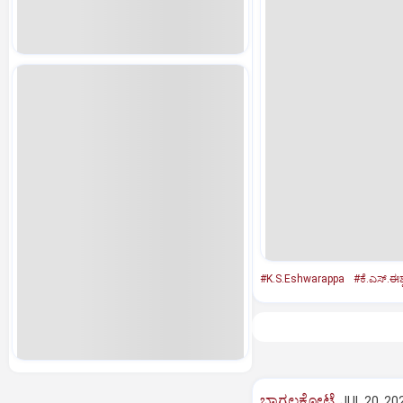
#K.S.Eshwarappa
#ಕೆ.ಎಸ್‌.ಈಶ್
ಬಾಗಲಕೋಟೆ
JUL 20, 20