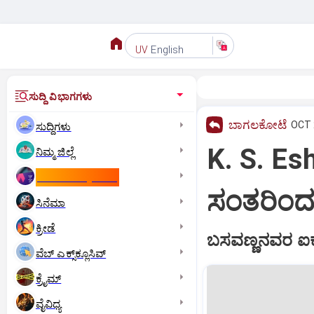
English
UV
ಸುದ್ದಿ ವಿಭಾಗಗಳು
ಬಾಗಲಕೋಟೆ
OCT 
ಸುದ್ದಿಗಳು
K. S. Es
ನಿಮ್ಮ ಜಿಲ್ಲೆ
ಕಾಮನ್‌ ವೆಲ್ತ್‌ ಗೇಮ್ಸ್‌
ಸಂತರಿಂ
ಸಿನೆಮಾ
ಕ್ರೀಡೆ
ಬಸವಣ್ಣನವರ ಐಕ್
ವೆಬ್ ಎಕ್ಸ್‌ಕ್ಲೂಸಿವ್
ಕ್ರೈಮ್
ವೈವಿಧ್ಯ