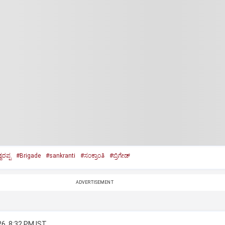
ವರಪ್ಪ
#Brigade
#sankranti
#ಸಂಕ್ರಾಂತಿ
#ಬ್ರಿಗೇಡ್‌
ADVERTISEMENT
26, 8:32 PM IST