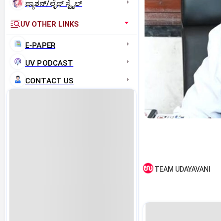
ಫ್ಯಾಶನ್/ಲೈಫ್‌ ಸ್ಟೈಲ್
UV OTHER LINKS
E-PAPER
UV PODCAST
CONTACT US
TEAM UDAYAVANI