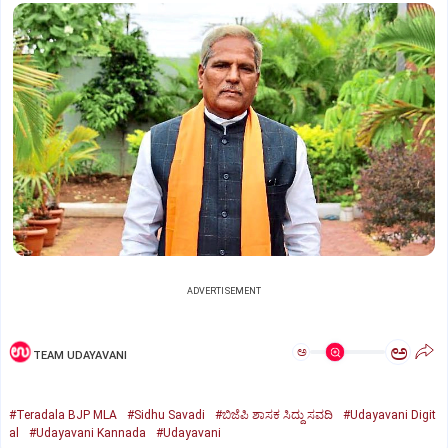
ADVERTISEMENT
ಅ
ಅ
TEAM UDAYAVANI
#Teradala BJP MLA
#Sidhu Savadi
#ಬಿಜೆಪಿ ಶಾಸಕ ಸಿದ್ದು ಸವದಿ
#Udayavani Digit
al
#Udayavani Kannada
#Udayavani