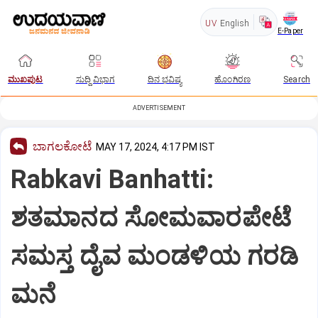
UV
English
E-Paper
ಮುಖಪುಟ
ಸುದ್ದಿ ವಿಭಾಗ
ದಿನ ಭವಿಷ್ಯ
ಹೊಂಗಿರಣ
Search
ADVERTISEMENT
ಬಾಗಲಕೋಟೆ
MAY 17, 2024, 4:17 PM IST
Rabkavi Banhatti:
ಶತಮಾನದ ಸೋಮವಾರಪೇಟೆ
ಸಮಸ್ತ ದೈವ ಮಂಡಳಿಯ ಗರಡಿ
ಮನೆ