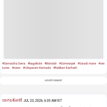
#Samastha Deiva
#bagalkote
#Mandali
#Somwarpet
#Garadi mane
#cen
turies
#news
#Udayavani Kannada
#Rabkavi Banhatti
ADVERTISEMENT
ಬಾಗಲಕೋಟೆ
JUL 23, 2026, 6:05 AM IST