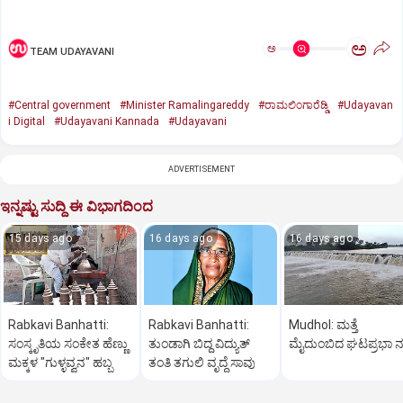
ಅ
ಅ
TEAM UDAYAVANI
#Central government
#Minister Ramalingareddy
#ರಾಮಲಿಂಗಾರೆಡ್ಡಿ
#Udayavan
i Digital
#Udayavani Kannada
#Udayavani
ADVERTISEMENT
ಇನ್ನಷ್ಟು ಸುದ್ದಿ ಈ ವಿಭಾಗದಿಂದ
15 days ago
16 days ago
16 days ago
Rabkavi Banhatti:
Rabkavi Banhatti:
Mudhol: ಮತ್ತೆ
ಸಂಸ್ಕೃತಿಯ ಸಂಕೇತ ಹೆಣ್ಣು
ತುಂಡಾಗಿ ಬಿದ್ದ ವಿದ್ಯುತ್
ಮೈದುಂಬಿದ ಘಟಪ್ರಭಾ ನ
ಮಕ್ಕಳ "ಗುಳ್ಳವ್ವನ" ಹಬ್ಬ
ತಂತಿ ತಗುಲಿ ವೃದ್ಧೆ ಸಾವು