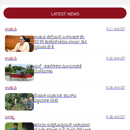
LATEST NEWS
ಉಡುಪಿ
9:21 AM IST
ಉಡುಪಿ ಜಿಲ್ಲೆಯಲ್ಲಿ ಎಸ್‌ಐಆರ್‌ ಶೇ.
93.95 ಡಿಜಿಟಲೀಕರಣ ಪೂರ್ಣ: ಡಿಸಿ
ಸ್ವರೂಪಾ ಟಿ.ಕೆ.
ಉಡುಪಿ
9:02 AM IST
ಮಲ್ಪೆ : ಕಡಲಿಗಿಳಿದ ಮೀನುಗಾರಿಕೆ
ಬೋಟುಗಳು
ಉಡುಪಿ
8:58 AM IST
ರೆಂಜಾಳ ಭೂಕುಸಿತ: ಜಿಎಸ್‌ಐ
ವಿಜ್ಞಾನಿಗಳ ಭೇಟಿ
ಜಗತ್ತು
8:38 AM IST
ಹಸೀನಾ ಸುದ್ದಿಗೋಷ್ಠಿಯಲ್ಲಿ ಭಾಗಿಯಾದ
ಬೆನ್ನಲ್ಲೇ ಶಕೀಬ್ ಮನೆ ಮೇಲೆ ಪೆಟ್ರೋಲ್