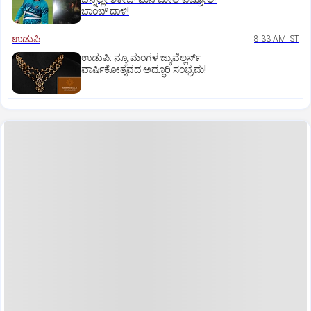
ಬಾಂಬ್ ದಾಳಿ!
ಉಡುಪಿ
8:33 AM IST
ಉಡುಪಿ: ನ್ಯೂ ಮಂಗಳ ಜ್ಯುವೆಲ್ಲರ್ಸ್
ವಾರ್ಷಿಕೋತ್ಸವದ ಅದ್ಧೂರಿ ಸಂಭ್ರಮ!