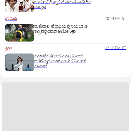
ಉದಯನಿಧಿ ಸ್ಟಾಲಿನ್ ನಡುವೆ ಕಾವೇರಿದ
ವಾಗ್ವಾದ
ಉಡುಪಿ
12:14 PM IST
ಮಣಿಪಾಲ: ಹೆದ್ದಾರಿಯಲ್ಲಿ ನಿಯಂತ್ರಣ
ತಪ್ಪಿ ಪಲ್ಟಿಯಾದ ಆಟೋ ರಿಕ್ಷಾ
ಕ್ರೀಡೆ
12:10 PM IST
ಕರ್ನಾಟಕ ತಂಡದ ಮುಖ್ಯ ಕೋಚ್‌
ಆಗಲಿದ್ದಾರೆ ಮಾಜಿ ನಾಯಕ ವಿನಯ್‌
ಕುಮಾರ್