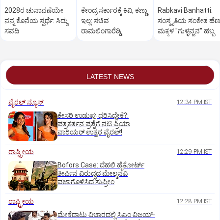
2028ರ ಚುನಾವಣೆಯೇ
ಕೇಂದ್ರ ಸರ್ಕಾರಕ್ಕೆ ಕಿವಿ, ಕಣ್ಣು
Rabkavi Banhatti:
ನನ್ನ ಕೊನೆಯ ಸ್ಪರ್ಧೆ: ಸಿದ್ದು
ಇಲ್ಲ: ಸಚಿವ
ಸಂಸ್ಕೃತಿಯ ಸಂಕೇತ ಹೆಣ್ಣ
ಸವದಿ
ರಾಮಲಿಂಗಾರೆಡ್ಡಿ
ಮಕ್ಕಳ "ಗುಳ್ಳವ್ವನ" ಹಬ್ಬ
LATEST NEWS
ವೈರಲ್ ನ್ಯೂಸ್
12:34 PM IST
ಕೇಸರಿ ಉಡುಪು ಧರಿಸಿದ್ದೇಕೆ?:
ಪತ್ರಕರ್ತನ ಪ್ರಶ್ನೆಗೆ ನಟಿ ಪ್ರಿಯಾ
ವಾರಿಯರ್ ಉತ್ತರ ವೈರಲ್!
ರಾಷ್ಟ್ರೀಯ
12:29 PM IST
Bofors Case: ದೆಹಲಿ ಹೈಕೋರ್ಟ್‌
ತೀರ್ಪಿನ ವಿರುದ್ಧದ ಮೇಲ್ಮನವಿ
ವಜಾಗೊಳಿಸಿದ ಸುಪ್ರೀಂ
ರಾಷ್ಟ್ರೀಯ
12:28 PM IST
ಮೇಕೆದಾಟು ವಿಚಾರದಲ್ಲಿ ಸಿಎಂ ವಿಜಯ್-