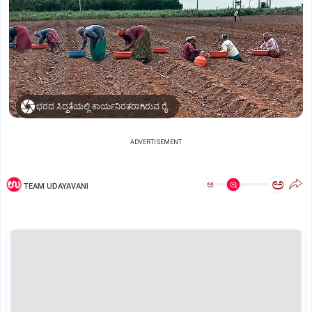
ಭರದ ಸಿದ್ಧತೆಯಲ್ಲಿ ಕಾರ್ಯನಿರತರಾಗಿರುವ ರೈತರು
ADVERTISEMENT
ಅ
ಅ
TEAM UDAYAVANI