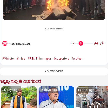
ADVERTISEMENT
ಅ
ಅ
TEAM UDAYAVANI
#Minister
#miss
#R.B. Thimmapur
#supporters
#protest
ADVERTISEMENT
ಇನ್ನಷ್ಟು ಸುದ್ದಿ ಈ ವಿಭಾಗದಿಂದ
15 days ago
16 days ago
16 days ago