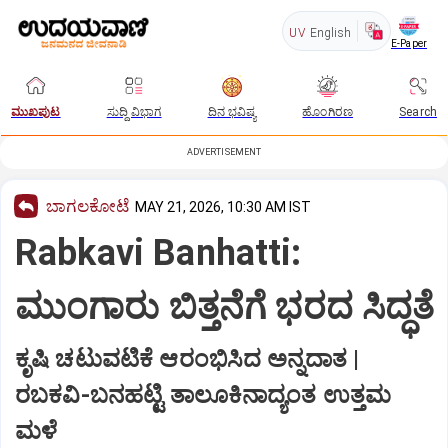
UV
English
E-Paper
ಮುಖಪುಟ
ಸುದ್ದಿ ವಿಭಾಗ
ದಿನ ಭವಿಷ್ಯ
ಹೊಂಗಿರಣ
Search
ADVERTISEMENT
ಬಾಗಲಕೋಟೆ
MAY 21, 2026, 10:30 AM IST
Rabkavi Banhatti:
ಮುಂಗಾರು ಬಿತ್ತನೆಗೆ ಭರದ ಸಿದ್ಧತೆ
ಕೃಷಿ ಚಟುವಟಿಕೆ ಆರಂಭಿಸಿದ ಅನ್ನದಾತ |
ರಬಕವಿ-ಬನಹಟ್ಟಿ ತಾಲೂಕಿನಾದ್ಯಂತ ಉತ್ತಮ
ಮಳೆ