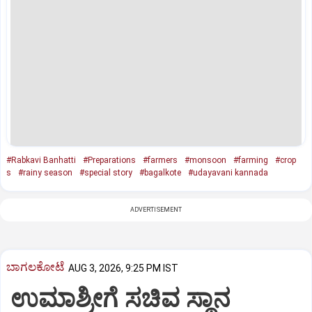
#Rabkavi Banhatti
#Preparations
#farmers
#monsoon
#farming
#crop
s
#rainy season
#special story
#bagalkote
#udayavani kannada
ADVERTISEMENT
ಬಾಗಲಕೋಟೆ
AUG 3, 2026, 9:25 PM IST
ಉಮಾಶ್ರೀಗೆ ಸಚಿವ ಸ್ಥಾನ