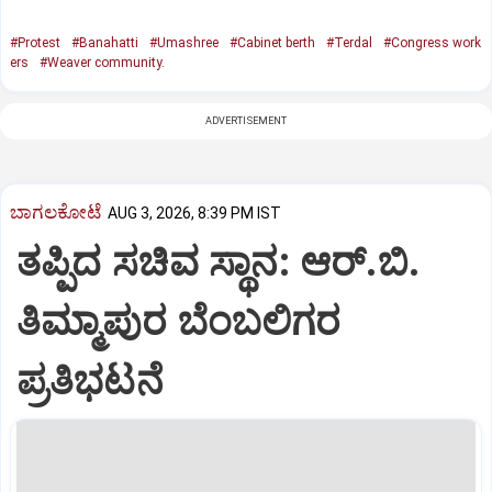
#Protest
#Banahatti
#Umashree
#Cabinet berth
#Terdal
#Congress work
ers
#Weaver community.
ADVERTISEMENT
ಬಾಗಲಕೋಟೆ
AUG 3, 2026, 8:39 PM IST
ತಪ್ಪಿದ ಸಚಿವ ಸ್ಥಾನ: ಆರ್.ಬಿ.
ತಿಮ್ಮಾಪುರ ಬೆಂಬಲಿಗರ
ಪ್ರತಿಭಟನೆ