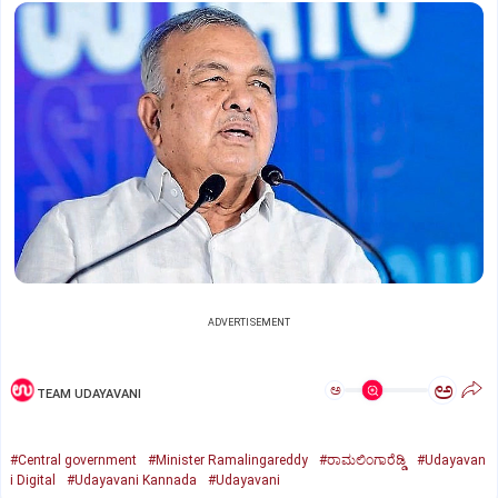
ADVERTISEMENT
ಅ
ಅ
TEAM UDAYAVANI
#Central government
#Minister Ramalingareddy
#ರಾಮಲಿಂಗಾರೆಡ್ಡಿ
#Udayavan
i Digital
#Udayavani Kannada
#Udayavani