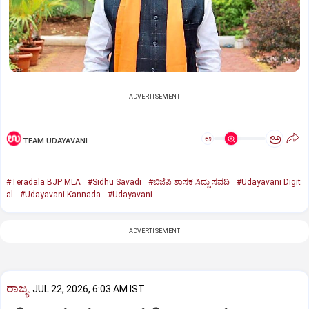
ADVERTISEMENT
ಅ
ಅ
TEAM UDAYAVANI
#Teradala BJP MLA
#Sidhu Savadi
#ಬಿಜೆಪಿ ಶಾಸಕ ಸಿದ್ದು ಸವದಿ
#Udayavani Digit
al
#Udayavani Kannada
#Udayavani
ADVERTISEMENT
ರಾಜ್ಯ
JUL 22, 2026, 6:03 AM IST