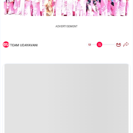
ADVERTISEMENT
ಅ
ಅ
TEAM UDAYAVANI