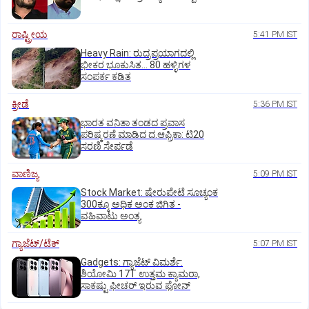
ರಾಷ್ಟ್ರೀಯ
5:41 PM IST
Heavy Rain: ರುದ್ರಪ್ರಯಾಗದಲ್ಲಿ
ಭೀಕರ ಭೂಕುಸಿತ... 80 ಹಳ್ಳಿಗಳ
ಸಂಪರ್ಕ ಕಡಿತ
ಕ್ರೀಡೆ
5:36 PM IST
ಭಾರತ ವನಿತಾ ತಂಡದ ಪ್ರವಾಸ
ಪರಿಷ್ಕರಣೆ ಮಾಡಿದ ದ.ಆಫ್ರಿಕಾ: ಟಿ20
ಸರಣಿ ಸೇರ್ಪಡೆ
ವಾಣಿಜ್ಯ
5:09 PM IST
Stock Market: ಷೇರುಪೇಟೆ ಸೂಚ್ಯಂಕ
300ಕ್ಕೂ ಅಧಿಕ ಅಂಕ ಜಿಗಿತ -
ವಹಿವಾಟು ಅಂತ್ಯ
ಗ್ಯಾಜೆಟ್/ಟೆಕ್
5:07 PM IST
Gadgets: ಗ್ಯಾಜೆಟ್ ವಿಮರ್ಶೆ:
ಶಿಯೋಮಿ 17T ಉತ್ತಮ ಕ್ಯಾಮರಾ,
ಸಾಕಷ್ಟು ಫೀಚರ್ ಇರುವ ಫೋನ್