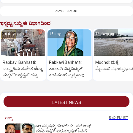
ADVERTISEMENT
ಇನ್ನಷ್ಟು ಸುದ್ದಿ ಈ ವಿಭಾಗದಿಂದ
16 days ago
16 days ago
16 days ago
Rabkavi Banhatti:
Rabkavi Banhatti:
Mudhol: ಮತ್ತೆ
ಸಂಸ್ಕೃತಿಯ ಸಂಕೇತ ಹೆಣ್ಣು
ತುಂಡಾಗಿ ಬಿದ್ದ ವಿದ್ಯುತ್
ಮೈದುಂಬಿದ ಘಟಪ್ರಭಾ ನ
ಮಕ್ಕಳ "ಗುಳ್ಳವ್ವನ" ಹಬ್ಬ
ತಂತಿ ತಗುಲಿ ವೃದ್ಧೆ ಸಾವು
LATEST NEWS
ರಾಜ್ಯ
5:42 PM IST
ಎಲ್ಲ ಸತ್ಯವನ್ನು ಹೇಳಬೇಕು.. ಪ್ರದೋಷ್‌
ʼಮಾಫಿ ಸಾಕ್ಷಿʼಗೆ ಪ್ರಾಸಿಕ್ಯೂಷನ್ ಒಪ್ಪಿಗೆ