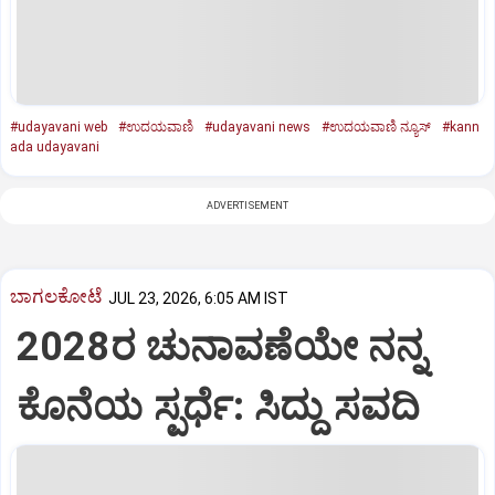
#udayavani web
#ಉದಯವಾಣಿ
#udayavani news
#ಉದಯವಾಣಿ ನ್ಯೂಸ್
#kann
ada udayavani
ADVERTISEMENT
ಬಾಗಲಕೋಟೆ
JUL 23, 2026, 6:05 AM IST
2028ರ ಚುನಾವಣೆಯೇ ನನ್ನ
ಕೊನೆಯ ಸ್ಪರ್ಧೆ: ಸಿದ್ದು ಸವದಿ