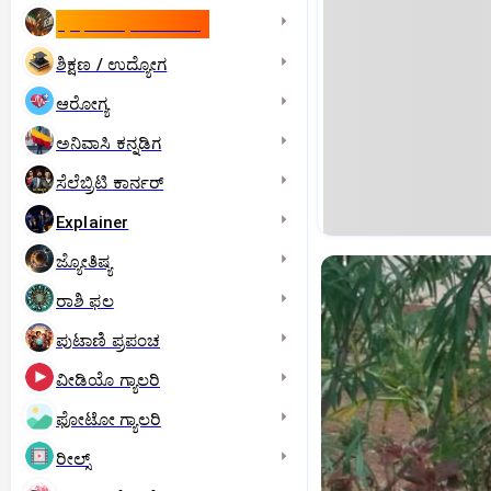
ಇಸ್ರೇಲ್- ಇರಾನ್‌ ಯುದ್ಧ
ಶಿಕ್ಷಣ / ಉದ್ಯೋಗ
ಆರೋಗ್ಯ
ಅನಿವಾಸಿ ಕನ್ನಡಿಗ
ಸೆಲೆಬ್ರಿಟಿ ಕಾರ್ನರ್‌
Explainer
ಜ್ಯೋತಿಷ್ಯ
ರಾಶಿ ಫಲ
ಪುಟಾಣಿ ಪ್ರಪಂಚ
ವೀಡಿಯೊ ಗ್ಯಾಲರಿ
ಫೋಟೋ ಗ್ಯಾಲರಿ
ರೀಲ್ಸ್