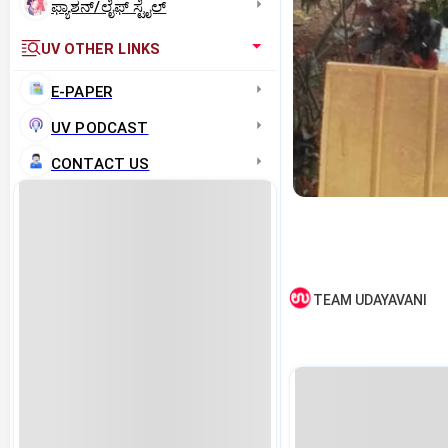
ಫ್ಯಾಶನ್/ಲೈಫ್‌ ಸ್ಟೈಲ್
UV OTHER LINKS
E-PAPER
UV PODCAST
CONTACT US
TEAM UDAYAVANI