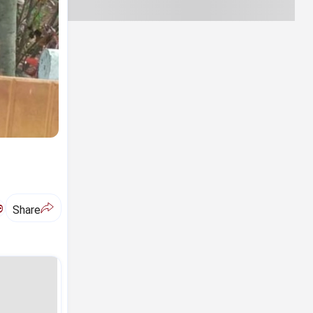
ಅ
Share