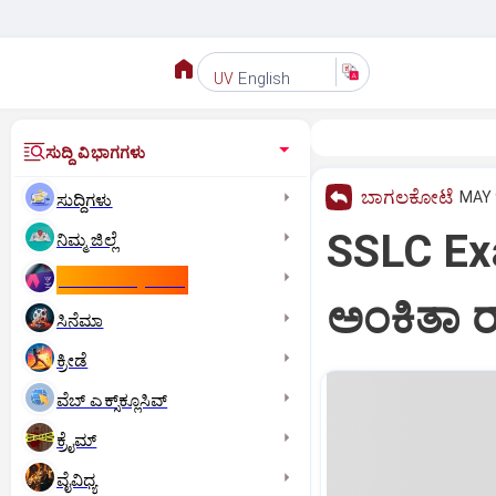
English
UV
ಸುದ್ದಿ ವಿಭಾಗಗಳು
ಬಾಗಲಕೋಟೆ
MAY 
ಸುದ್ದಿಗಳು
SSLC Ex
ನಿಮ್ಮ ಜಿಲ್ಲೆ
ಕಾಮನ್‌ ವೆಲ್ತ್‌ ಗೇಮ್ಸ್‌
ಅಂಕಿತಾ ರಾ
ಸಿನೆಮಾ
ಕ್ರೀಡೆ
ವೆಬ್ ಎಕ್ಸ್‌ಕ್ಲೂಸಿವ್
ಕ್ರೈಮ್
ವೈವಿಧ್ಯ