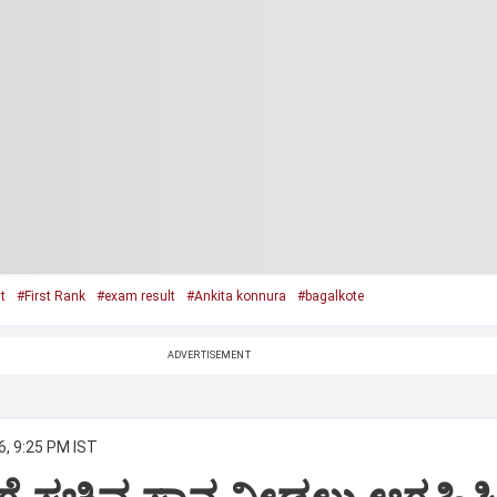
t
#First Rank
#exam result
#Ankita konnura
#bagalkote
ADVERTISEMENT
6, 9:25 PM IST