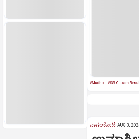
#Mudhol
#SSLC exam Resul
ಬಾಗಲಕೋಟೆ
AUG 3, 202