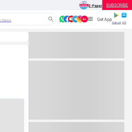
SUBSCRIBE
E-Paper
Get App
h News
Android
iOS