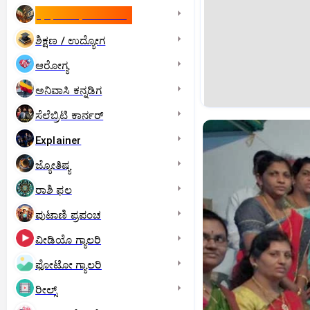
ಇಸ್ರೇಲ್- ಇರಾನ್‌ ಯುದ್ಧ
ಶಿಕ್ಷಣ / ಉದ್ಯೋಗ
ಆರೋಗ್ಯ
ಅನಿವಾಸಿ ಕನ್ನಡಿಗ
ಸೆಲೆಬ್ರಿಟಿ ಕಾರ್ನರ್‌
Explainer
ಜ್ಯೋತಿಷ್ಯ
ರಾಶಿ ಫಲ
ಪುಟಾಣಿ ಪ್ರಪಂಚ
ವೀಡಿಯೊ ಗ್ಯಾಲರಿ
ಫೋಟೋ ಗ್ಯಾಲರಿ
ರೀಲ್ಸ್