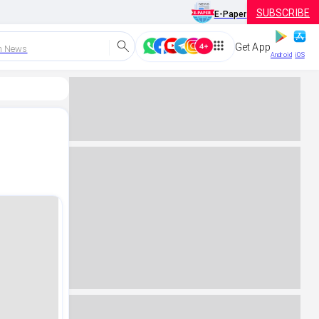
SUBSCRIBE
E-Paper
Get App
h News
Android
iOS