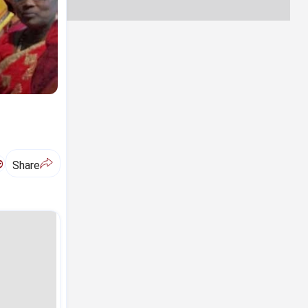
ಅ
Share