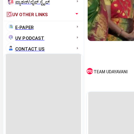
ಫ್ಯಾಶನ್/ಲೈಫ್‌ ಸ್ಟೈಲ್
UV OTHER LINKS
E-PAPER
UV PODCAST
CONTACT US
TEAM UDAYAVANI