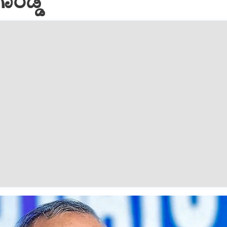
ೆಡ್ಡಿ