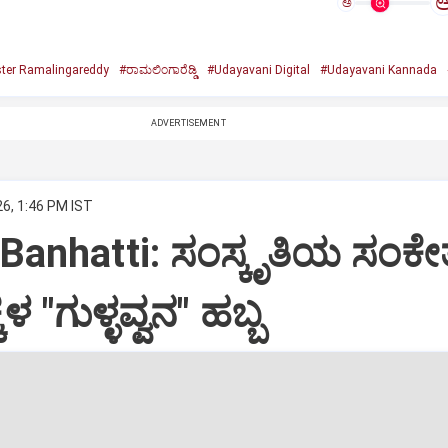
ಅ
ster Ramalingareddy
#ರಾಮಲಿಂಗಾರೆಡ್ಡಿ
#Udayavani Digital
#Udayavani Kannada
ADVERTISEMENT
26, 1:46 PM IST
Banhatti: ಸಂಸ್ಕೃತಿಯ ಸಂಕೇ
ಕಳ "ಗುಳ್ಳವ್ವನ" ಹಬ್ಬ