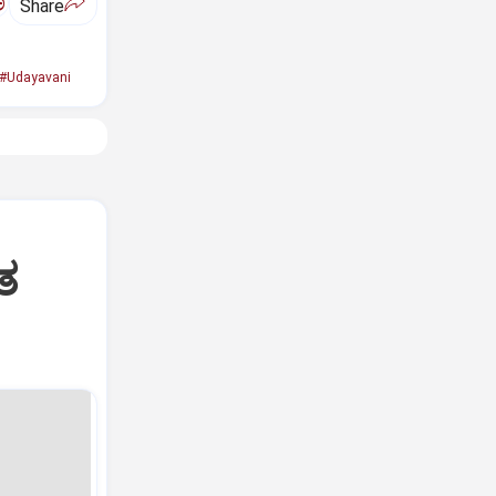
ಅ
Share
#Udayavani
ತ