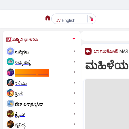
English
UV
ಸುದ್ದಿ ವಿಭಾಗಗಳು
ಬಾಗಲಕೋಟೆ
MAR 
ಸುದ್ದಿಗಳು
ಮಹಿಳೆಯರಲ
ನಿಮ್ಮ ಜಿಲ್ಲೆ
ಕಾಮನ್‌ ವೆಲ್ತ್‌ ಗೇಮ್ಸ್‌
ಸಿನೆಮಾ
ಕ್ರೀಡೆ
ವೆಬ್ ಎಕ್ಸ್‌ಕ್ಲೂಸಿವ್
ಕ್ರೈಮ್
ವೈವಿಧ್ಯ