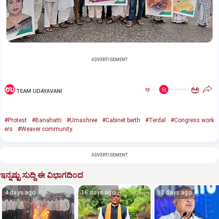
ADVERTISEMENT
ಅ
ಅ
TEAM UDAYAVANI
#Protest
#Banahatti
#Umashree
#Cabinet berth
#Terdal
#Congress work
ers
#Weaver community.
ADVERTISEMENT
ಇನ್ನಷ್ಟು ಸುದ್ದಿ ಈ ವಿಭಾಗದಿಂದ
4 days ago
16 days ago
17 days ago