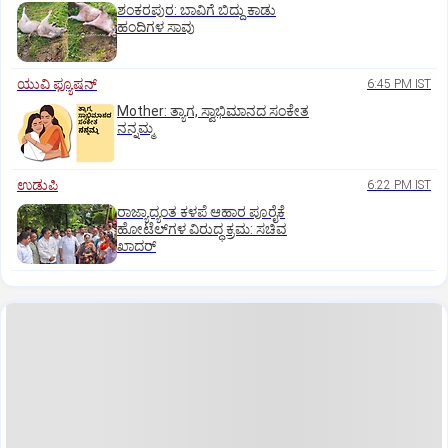
ಶಂಕರಪುರ: ಬಾವಿಗೆ ಬಿದ್ದು ಕಾಡು
ಹಂದಿಗಳ ಸಾವು
ಯುವಿ ಫ್ಯೂಷನ್
6:45 PM IST
Mother: ತ್ಯಾಗ, ಸ್ವಾಭಿಮಾನದ ಸಂಕೇತ
ನನ್ನಮ್ಮ
ಉಡುಪಿ
6:22 PM IST
ರಾಜ್ಯಾದ್ಯಂತ ಕಳಪೆ ಆಹಾರ ಪೂರೈಕೆ
ಹೋಟೆಲ್‌ಗಳ ವಿರುದ್ಧ ಕ್ರಮ: ಸಚಿವ
ಖಾದರ್