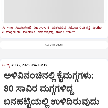
#driving
#ಬಾಗಲಕೋಟೆ
#udayavani
#ಗುಳೇದಗುಡ್ಡ
#ಹೊಂಡ ಗುಂಡಿ ರಸ್ತೆ
#pothol
e
#bagalkote
#vehicles
#ರಸ್ತೆ ಅವ್ಯವಸ್ಥೆ
#Road Problem
ADVERTISEMENT
ರಾಜ್ಯ
AUG 7, 2026, 3:42 PM IST
ಅಳಿವಿನಂಚಿನಲ್ಲಿ ಕೈಮಗ್ಗಗಳು:
80 ಸಾವಿರ ಮಗ್ಗಗಳಿದ್ದ
ಬನಹಟ್ಟಿಯಲ್ಲಿ ಉಳಿದಿರುವುದು