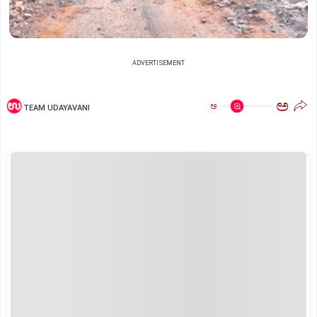
ADVERTISEMENT
ಅ
ಅ
TEAM UDAYAVANI