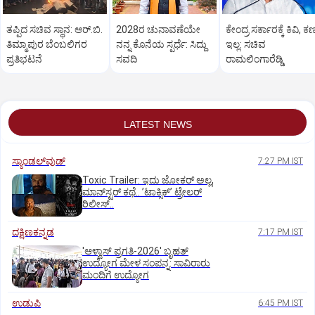
ತಪ್ಪಿದ ಸಚಿವ ಸ್ಥಾನ: ಆರ್.ಬಿ.
2028ರ ಚುನಾವಣೆಯೇ
ಕೇಂದ್ರ ಸರ್ಕಾರಕ್ಕೆ ಕಿವಿ, ಕಣ್
ತಿಮ್ಮಾಪುರ ಬೆಂಬಲಿಗರ
ನನ್ನ ಕೊನೆಯ ಸ್ಪರ್ಧೆ: ಸಿದ್ದು
ಇಲ್ಲ: ಸಚಿವ
ಪ್ರತಿಭಟನೆ
ಸವದಿ
ರಾಮಲಿಂಗಾರೆಡ್ಡಿ
LATEST NEWS
ಸ್ಯಾಂಡಲ್‌ವುಡ್‌
7:27 PM IST
Toxic Trailer: ಇದು ಜೋಕರ್‌ ಅಲ್ಲ,
ಮಾನ್‌ಸ್ಟರ್‌ ಕಥೆ.. ʼಟಾಕ್ಸಿಕ್‌ʼ ಟ್ರೇಲರ್‌
ರಿಲೀಸ್..
ದಕ್ಷಿಣಕನ್ನಡ
7:17 PM IST
'ಆಳ್ವಾಸ್‌ ಪ್ರಗತಿ-2026' ಬೃಹತ್
ಉದ್ಯೋಗ ಮೇಳ ಸಂಪನ್ನ: ಸಾವಿರಾರು
ಮಂದಿಗೆ ಉದ್ಯೋಗ
ಉಡುಪಿ
6:45 PM IST