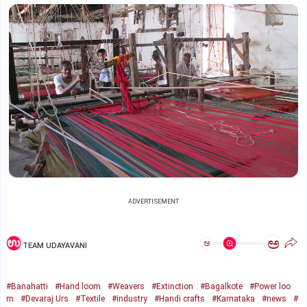
ADVERTISEMENT
ಅ
ಅ
TEAM UDAYAVANI
#Banahatti
#Hand loom
#Weavers
#Extinction
#Bagalkote
#Power loo
m
#Devaraj Urs
#Textile
#industry
#Handi crafts
#Karnataka
#news
#