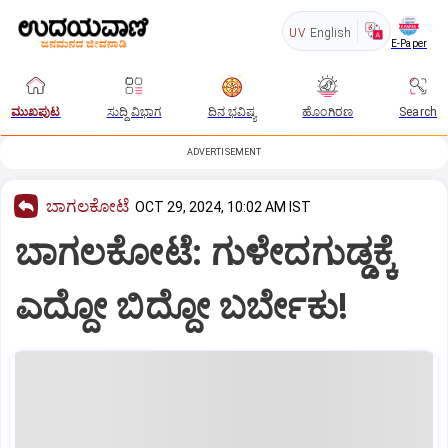
UV
English
E-Paper
ಮುಖಪುಟ
ಸುದ್ದಿ ವಿಭಾಗ
ದಿನ ಭವಿಷ್ಯ
ಹೊಂಗಿರಣ
Search
ADVERTISEMENT
ಬಾಗಲಕೋಟೆ
OCT 29, 2024, 10:02 AM IST
ಬಾಗಲಕೋಟೆ: ಗುಳೇದಗುಡ್ಡಕ್ಕೆ
ಎದ್ದೋ ಬಿದ್ದೋ ಬರ್ಬೇಕು!